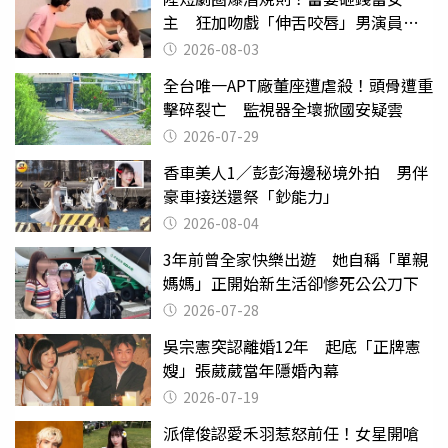
主 狂加吻戲「伸舌咬唇」男演員崩
潰
2026-08-03
全台唯一APT廠董座遭虐殺！頭骨遭重
擊碎裂亡 監視器全壞掀國安疑雲
2026-07-29
香車美人1／彭彭海邊秘境外拍 男伴
豪車接送還祭「鈔能力」
2026-08-04
3年前曾全家快樂出遊 她自稱「單親
媽媽」正開始新生活卻慘死公公刀下
2026-07-28
吳宗憲突認離婚12年 起底「正牌憲
嫂」張葳葳當年隱婚內幕
2026-07-19
派偉俊認愛禾羽惹怒前任！女星開嗆