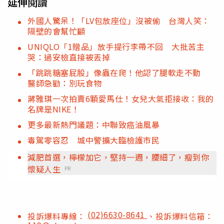
延伸閱讀
外國人驚呆！「LV包放座位」沒被偷 台灣人笑：
隔壁的會幫忙顧
UNIQLO「1贈品」放手提行李帶不回 大批苦主
哭：過安檢直接被丟掉
「跳跳糖塞屁股」像蟲在爬！他認了腿軟走不動
醫師急勸：別玩食物
蔣雅琪一次拍賣6顆愛馬仕！女兒大氣拒接收：我的
名牌是NIKE！
更多最新熱門議題：中聯致癌油風暴
毒駕零容忍 城中警擴大臨檢護市民
減肥首選，檸檬加它，堅持一週，腰細了，瘦到你
懷疑人生
PR
(02)6630-8641
投訴爆料專線：
、投訴爆料信箱：