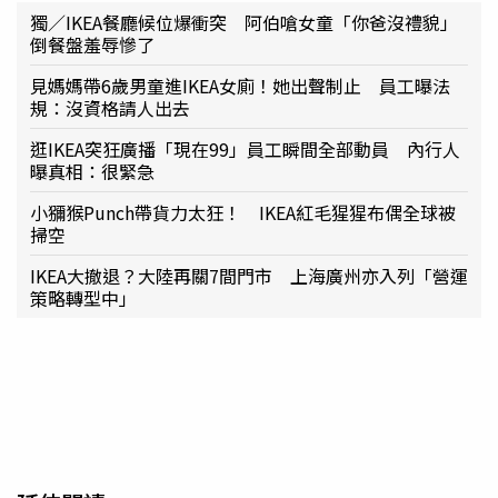
獨／IKEA餐廳候位爆衝突 阿伯嗆女童「你爸沒禮貌」
倒餐盤羞辱慘了
見媽媽帶6歲男童進IKEA女廁！她出聲制止 員工曝法
規：沒資格請人出去
逛IKEA突狂廣播「現在99」員工瞬間全部動員 內行人
曝真相：很緊急
小獼猴Punch帶貨力太狂！ IKEA紅毛猩猩布偶全球被
掃空
IKEA大撤退？大陸再關7間門市 上海廣州亦入列「營運
策略轉型中」