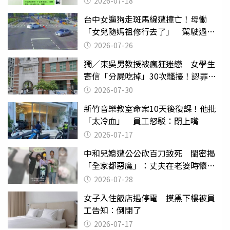
2026-07-18
台中女遛狗走斑馬線遭撞亡！母慟
「女兒隨媽祖修行去了」 駕駛過失
致死判9月
2026-07-26
獨／東吳男教授被瘋狂迷戀 女學生
寄信「分屍吃掉」30次騷擾！認罪免
關
2026-07-30
新竹音樂教室命案10天後復課！他批
「太冷血」 員工怒駁：閉上嘴
2026-07-17
中和兒媳遭公公砍百刀致死 閨密揭
「全家都惡魔」：丈夫在老婆時懷孕
摔東西
2026-07-28
女子入住飯店遇停電 摸黑下樓被員
工告知：倒閉了
2026-07-17