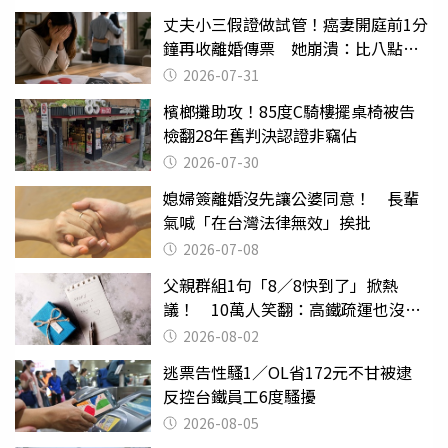
丈夫小三假證做試管！癌妻開庭前1分
鐘再收離婚傳票 她崩潰：比八點檔
還扯
2026-07-31
檳榔攤助攻！85度C騎樓擺桌椅被告
檢翻28年舊判決認證非竊佔
2026-07-30
媳婦簽離婚沒先讓公婆同意！ 長輩
氣喊「在台灣法律無效」挨批
2026-07-08
父親群組1句「8／8快到了」掀熱
議！ 10萬人笑翻：高鐵疏運也沒列
父親節
2026-08-02
逃票告性騷1／OL省172元不甘被逮
反控台鐵員工6度騷擾
2026-08-05