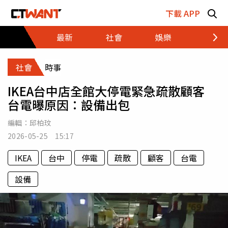
跳至主要內容區塊
下載 APP
最新
社會
娛樂
財經
社會
時事
IKEA台中店全館大停電緊急疏散顧客
台電曝原因：設備出包
編輯：
邱柏玟
2026-05-25 15:17
IKEA
台中
停電
疏散
顧客
台電
設備