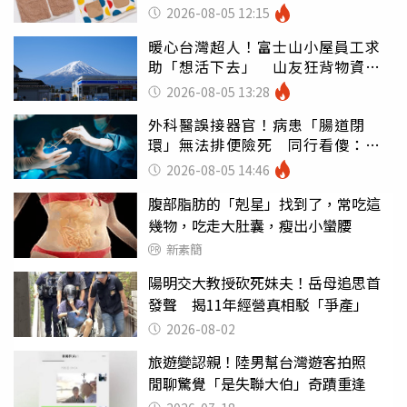
100%聚酯纖維
2026-08-05 12:15
暖心台灣超人！富士山小屋員工求
助「想活下去」 山友狂背物資上
山：台灣真的是寶島
2026-08-05 13:28
外科醫誤接器官！病患「腸道閉
環」無法排便險死 同行看傻：糟
糕至極
2026-08-05 14:46
腹部脂肪的「剋星」找到了，常吃這
幾物，吃走大肚囊，瘦出小蠻腰
新素簡
陽明交大教授砍死妹夫！岳母追思首
發聲 揭11年經營真相駁「爭產」
2026-08-02
旅遊變認親！陸男幫台灣遊客拍照
閒聊驚覺「是失聯大伯」奇蹟重逢