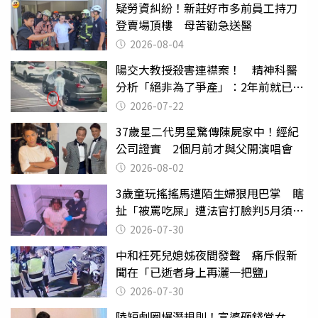
疑勞資糾紛！新莊好市多前員工持刀
登賣場頂樓 母苦勸急送醫
2026-08-04
陽交大教授殺害連襟案！ 精神科醫
分析「絕非為了爭產」：2年前就已言
行詭異
2026-07-22
37歲星二代男星驚傳陳屍家中！經紀
公司證實 2個月前才與父開演唱會
2026-08-02
3歲童玩搖搖馬遭陌生婦狠甩巴掌 瞎
扯「被罵吃屎」遭法官打臉判5月須入
監
2026-07-30
中和枉死兒媳姊夜間發聲 痛斥假新
聞在「已逝者身上再灑一把鹽」
2026-07-30
陸短劇圈爆潛規則！富婆砸錢當女