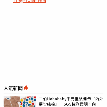
119@ctwant.com
人氣新聞
二伯Hahababy千元童裝標示「內外
層皆純棉」 SGS檢測證明：內裡