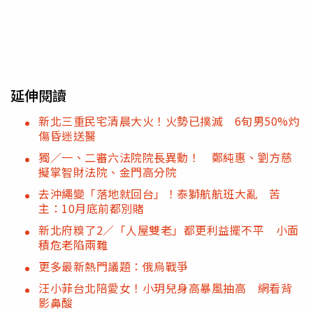
延伸閱讀
新北三重民宅清晨大火！火勢已撲滅 6旬男50%灼
傷昏迷送醫
獨／一、二審六法院院長異動！ 鄭純惠、劉方慈
擬掌智財法院、金門高分院
去沖繩變「落地就回台」！泰獅航航班大亂 苦
主：10月底前都別賭
新北府糗了2／「人屋雙老」都更利益擺不平 小面
積危老陷兩難
更多最新熱門議題：俄烏戰爭
汪小菲台北陪愛女！小玥兒身高暴風抽高 網看背
影鼻酸