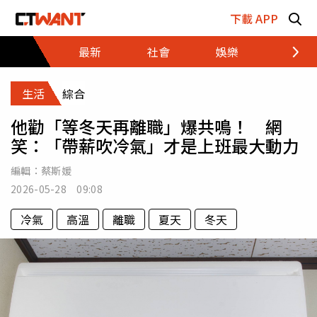
跳至主要內容區塊
下載 APP
最新
社會
娛樂
財經
生活
綜合
他勸「等冬天再離職」爆共鳴！ 網
笑：「帶薪吹冷氣」才是上班最大動力
編輯：
蔡斯媛
2026-05-28 09:08
冷氣
高溫
離職
夏天
冬天