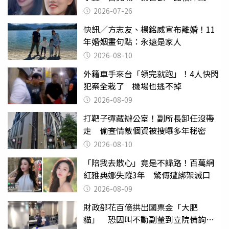
2026-07-26
快訊／方志友、楊銘威宣布離婚！11
年婚姻畫句點：永遠是家人
2026-08-10
外籍車手來台「領完就跑」！4人快閃
犯案全栽了 機場也逃不掉
2026-08-09
打靶子彈藏辦公室！副所長卸任沒帶
走 偷查情敵個資被搜曝多年秘密
2026-08-10
「陪我去散心」竟是不歸路！百萬網
紅雅典娜失蹤3年 驚傳遭綁架滅口
2026-08-09
財政部花百億拱出國票金「大肥
貓」 恐因叫不動副董到立院備詢惹