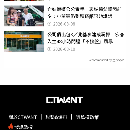
亡妹慘遭公公毒手 表姊憶父親節前
夕：小舅舅仍到殯儀館陪她說話
2026-08-08
公司債出包3／兆基李建成羈押 宏碁
入主48小時閃退「不接盤」風暴
2026-08-10
Recommended by
關於CTWANT
聯繫&爆料
隱私權政策
發燒熱搜