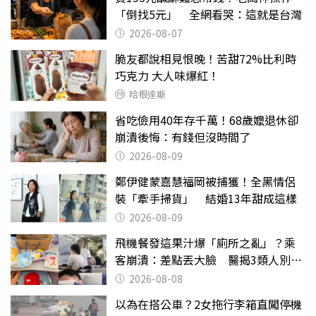
「倒找5元」 全網看哭：這就是台灣
2026-08-07
脆友都說相見恨晚！苦甜72%比利時
巧克力 大人味爆紅！
哈根達斯
省吃儉用40年存千萬！68歲嬤退休卻
崩潰後悔：有錢但沒時間了
2026-08-09
鄭伊健蒙嘉慧福岡被捕獲！全黑情侶
裝「牽手掃貨」 結婚13年甜成這樣
2026-08-09
飛機餐發這果汁爆「廁所之亂」？乘
客崩潰：差點丟大臉 醫揭3類人別亂
喝
2026-08-08
以為在搭公車？2女拖行李箱直闖停機