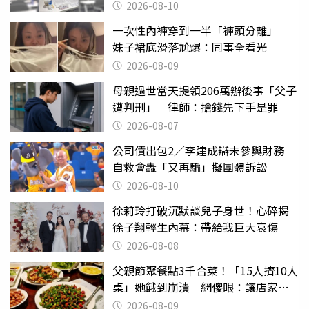
議
2026-08-10
一次性內褲穿到一半「褲頭分離」
妹子裙底滑落尬爆：同事全看光
2026-08-09
母親過世當天提領206萬辦後事「父子
遭判刑」 律師：搶錢先下手是罪
2026-08-07
公司債出包2／李建成辯未參與財務
自救會轟「又再騙」擬團體訴訟
2026-08-10
徐莉玲打破沉默談兒子身世！心碎揭
徐子翔輕生內幕：帶給我巨大哀傷
2026-08-08
父親節聚餐點3千合菜！「15人擠10人
桌」她餓到崩潰 網傻眼：讓店家看
笑話
2026-08-09