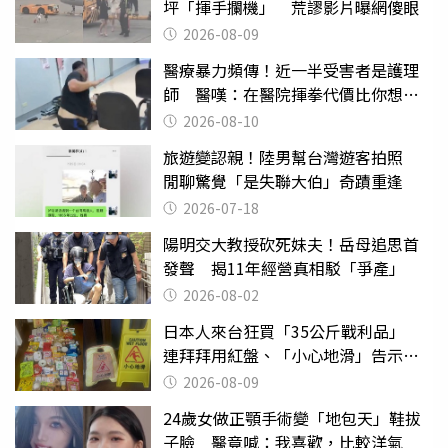
坪「揮手攔機」 荒謬影片曝網傻眼
2026-08-09
醫療暴力頻傳！近一半受害者是護理
師 醫嘆：在醫院揮拳代價比你想像
的還要大
2026-08-10
旅遊變認親！陸男幫台灣遊客拍照
閒聊驚覺「是失聯大伯」奇蹟重逢
2026-07-18
陽明交大教授砍死妹夫！岳母追思首
發聲 揭11年經營真相駁「爭產」
2026-08-02
日本人來台狂買「35公斤戰利品」
連拜拜用紅盤、「小心地滑」告示牌
也帶回家
2026-08-09
24歲女做正顎手術變「地包天」鞋拔
子臉 醫竟喊：我喜歡，比較洋氣