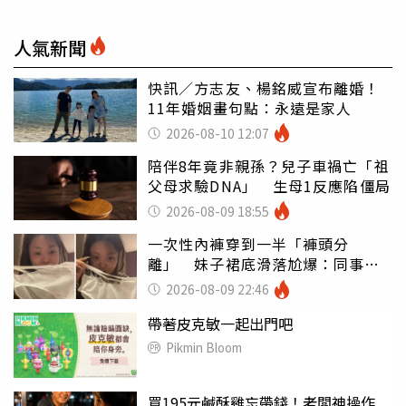
人氣新聞
快訊／方志友、楊銘威宣布離婚！
11年婚姻畫句點：永遠是家人
2026-08-10 12:07
陪伴8年竟非親孫？兒子車禍亡「祖
父母求驗DNA」 生母1反應陷僵局
2026-08-09 18:55
一次性內褲穿到一半「褲頭分
離」 妹子裙底滑落尬爆：同事全
看光
2026-08-09 22:46
帶著皮克敏一起出門吧
Pikmin Bloom
買195元鹹酥雞忘帶錢！老闆神操作