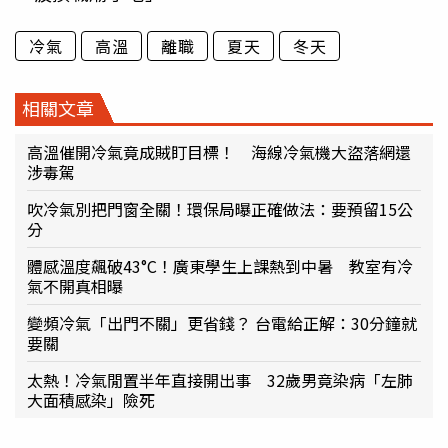
冷氣
高溫
離職
夏天
冬天
相關文章
高溫催開冷氣竟成賊盯目標！ 海線冷氣機大盜落網還
涉毒駕
吹冷氣別把門窗全關！環保局曝正確做法：要預留15公
分
體感溫度飆破43°C！廣東學生上課熱到中暑 教室有冷
氣不開真相曝
變頻冷氣「出門不關」更省錢？ 台電給正解：30分鐘就
要關
太熱！冷氣閒置半年直接開出事 32歲男竟染病「左肺
大面積感染」險死