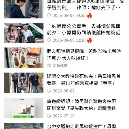
母親過世當天提領206萬辦後事「父
子遭判刑」 律師：搶錢先下手是
罪
2026-08-07 09:55
亡妹慘遭公公毒手 表姊憶父親節
前夕：小舅舅仍到殯儀館陪她說話
2026-08-08 12:30
脆友都說相見恨晚！苦甜72%比利時
巧克力 大人味爆紅！
哈根達斯
陽明交大教授砍死妹夫！岳母追思首
發聲 揭11年經營真相駁「爭產」
2026-08-02
旅遊變認親！陸男幫台灣遊客拍照
閒聊驚覺「是失聯大伯」奇蹟重逢
2026-07-18
台中女遛狗走斑馬線遭撞亡！母慟