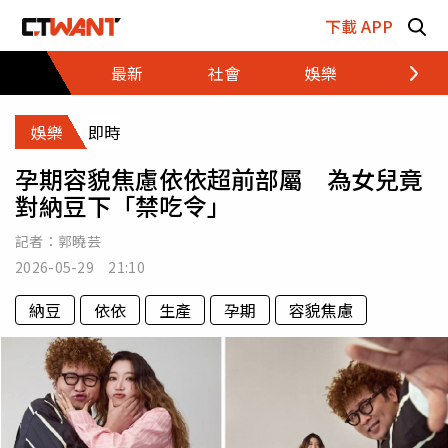
跳至主要內容區塊
下載 APP
最新
社會
娛樂
財經
娛樂
即時
孕期容貌焦慮依依超前部屬 為女兒竟
對納豆下「禁吃令」
記者：
郭曉芸
2026-05-29 21:10
納豆
依依
生產
孕期
容貌焦慮