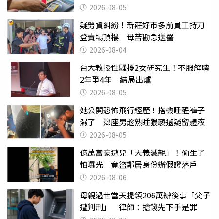
2026-08-05
疑勞資糾紛！新莊好市多前員工持刀
登賣場頂樓 母苦勸急送醫
2026-08-04
台大教授性騷擾2女研究生！不服解聘
2年爭4年 結局出爐
2026-08-05
她公開恐怖飛行經歷！搭機睡醒褲子
濕了 鄰座男趁熟睡猥褻還疑留體液
2026-08-05
億萬富豪遭兒「大義滅親」！偷生子
怕曝光 竟盜鄰居身份辦假證落戶
2026-08-06
母親過世當天提領206萬辦後事「父子
遭判刑」 律師：搶錢先下手是罪