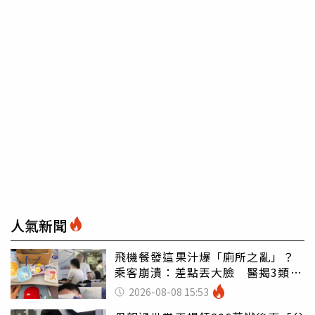
人氣新聞
飛機餐發這果汁爆「廁所之亂」？
乘客崩潰：差點丟大臉 醫揭3類人
別亂喝
2026-08-08 15:53