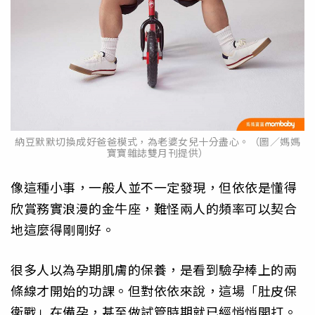
納豆默默切換成好爸爸模式，為老婆女兒十分盡心。（圖／媽媽
寶寶雜誌雙月刊提供）
像這種小事，一般人並不一定發現，但依依是懂得
欣賞務實浪漫的金牛座，難怪兩人的頻率可以契合
地這麼得剛剛好。
很多人以為孕期肌膚的保養，是看到驗孕棒上的兩
條線才開始的功課。但對依依來說，這場「肚皮保
衛戰」在備孕，甚至做試管時期就已經悄悄開打。