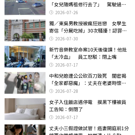
「女兒隨媽祖修行去了」 駕駛過失
致死判9月
2026-07-26
獨／東吳男教授被瘋狂迷戀 女學生
寄信「分屍吃掉」30次騷擾！認罪免
關
2026-07-30
新竹音樂教室命案10天後復課！他批
「太冷血」 員工怒駁：閉上嘴
2026-07-17
中和兒媳遭公公砍百刀致死 閨密揭
「全家都惡魔」：丈夫在老婆時懷孕
摔東西
2026-07-28
女子入住飯店遇停電 摸黑下樓被員
工告知：倒閉了
2026-07-17
丈夫小三假證做試管！癌妻開庭前1分