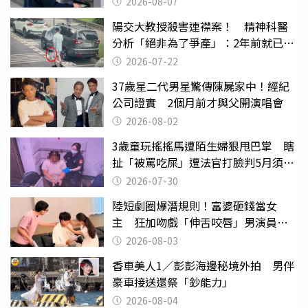
2026-08-07
陽交大教授殺害連襟案！ 精神科醫
分析「絕非為了爭產」：2年前就已言
行詭異
2026-07-22
37歲星二代男星驚傳陳屍家中！經紀
公司證實 2個月前才與父開演唱會
2026-08-02
3歲童玩搖搖馬遭陌生婦狠甩巴掌 瞎
扯「被罵吃屎」遭法官打臉判5月須入
監
2026-07-30
陸短劇圈爆潛規則！富婆砸錢當女
主 狂加吻戲「伸舌咬唇」男演員崩
潰
2026-08-03
香車美人1／彭彭海邊秘境外拍 男伴
豪車接送還祭「鈔能力」
2026-08-04