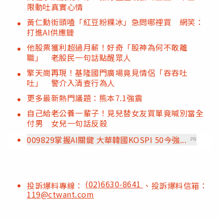
限動吐真實心情
黃仁勳街頭嗑「紅豆粉粿冰」急問哪裡買 網笑：
打進AI供應鏈
他股票獲利超過月薪！好奇「股神為何不敢離
職」 老股民一句話點醒眾人
擎天崗再現！基隆國門廣場竟見情侶「吞吞吐
吐」 警介入清查行為人
更多最新熱門議題：熊本7.1強震
自己給老公養一輩子！見兒替女友買單竟喊別當全
付男 女兒一句話反殺
009829掌握AI關鍵 大華韓國KOSPI 50今強...
PR
(02)6630-8641
投訴爆料專線：
、投訴爆料信箱：
119@ctwant.com