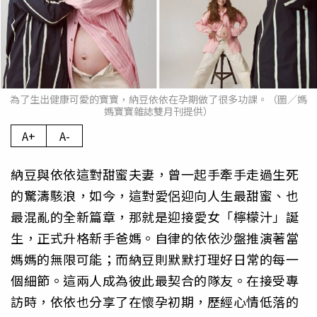
為了生出健康可愛的寶寶，納豆依依在孕期做了很多功課。（圖／媽
媽寶寶雜誌雙月刊提供）
A+
A-
納豆與依依這對甜蜜夫妻，曾一起手牽手走過生死
的驚濤駭浪，如今，這對愛侶迎向人生最甜蜜、也
最混亂的全新篇章，那就是迎接愛女「檸檬汁」誕
生，正式升格新手爸媽。自律的依依沙盤推演著當
媽媽的無限可能；而納豆則默默打理好日常的每一
個細節。這兩人成為彼此最契合的隊友。在接受專
訪時，依依也分享了在懷孕初期，歷經心情低落的