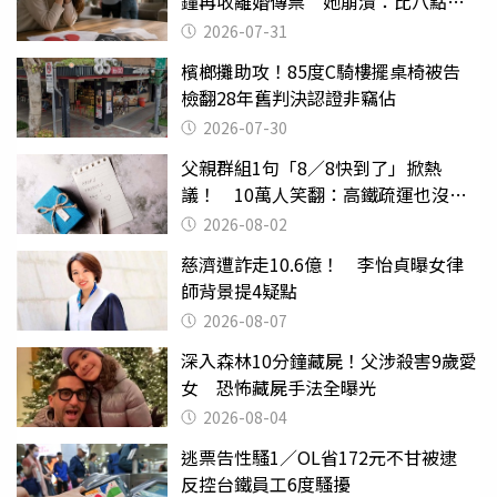
鐘再收離婚傳票 她崩潰：比八點檔
還扯
2026-07-31
檳榔攤助攻！85度C騎樓擺桌椅被告
檢翻28年舊判決認證非竊佔
2026-07-30
父親群組1句「8／8快到了」掀熱
議！ 10萬人笑翻：高鐵疏運也沒列
父親節
2026-08-02
慈濟遭詐走10.6億！ 李怡貞曝女律
師背景提4疑點
2026-08-07
深入森林10分鐘藏屍！父涉殺害9歲愛
女 恐怖藏屍手法全曝光
2026-08-04
逃票告性騷1／OL省172元不甘被逮
反控台鐵員工6度騷擾