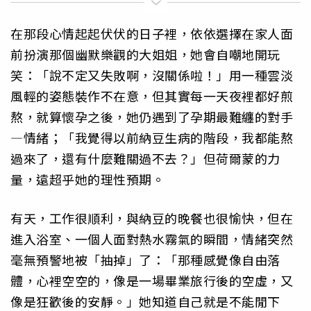
在那段心情起起伏伏的日子裡，依依選擇在家人面
前扮演那個幽默樂觀的大姐姐，她會自嘲地開玩
笑：「說不定又失敗啊，沒關係啦！」用一種雲淡
風輕的姿態裝作不在意，但其實每一天夜裡都好煎
熬，就算懷孕之後，她仍遇到了孕期最難纏的對手
—情緒；「我覺得以前納豆生病的階段，我都能熬
過來了，還有什麼難關過不去？」但荷爾蒙的力
量，遠超乎她的理性預期。
有天，工作很順利，與納豆的晚餐也很愉快，但在
進入浴室、一個人面對熱水霧氣的瞬間，情緒突然
毫無預警地被「抽掉」了：「那種感覺像自由落
體，心裡空空的，像是一場畢業旅行後的空虛，又
像是狂歡後的安靜。」她知道自己就是不能閒下