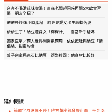
台客不喝滑菇味噌湯！青森老闆超困惑再問5大飲食習
慣 網友全招了
依依歷經36小時產程 納豆見愛女出生感動落淚
依依生了！納豆迎愛女「檸檬汁」 喜當新手爸媽
獨家直擊／兩人世界剩倒數兩周 依依挺肚與納豆「情
侶裝」甜蜜約會
曾子余拿馬東石比納豆 頌樂秒回：他身材比較好
延伸閱讀
簡體字風波燒不停！雅方董座親發聲止血 千金IG