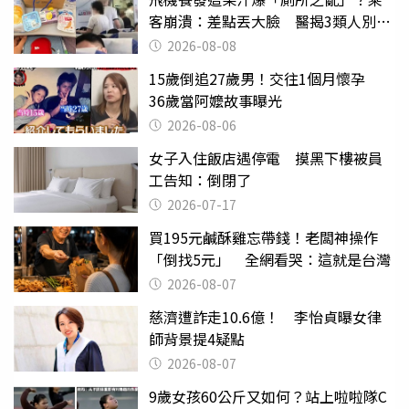
客崩潰：差點丟大臉 醫揭3類人別亂
喝
2026-08-08
15歲倒追27歲男！交往1個月懷孕
36歲當阿嬤故事曝光
2026-08-06
女子入住飯店遇停電 摸黑下樓被員
工告知：倒閉了
2026-07-17
買195元鹹酥雞忘帶錢！老闆神操作
「倒找5元」 全網看哭：這就是台灣
2026-08-07
慈濟遭詐走10.6億！ 李怡貞曝女律
師背景提4疑點
2026-08-07
9歲女孩60公斤又如何？站上啦啦隊C