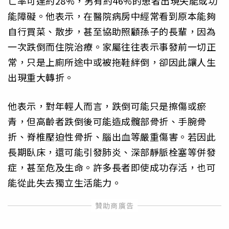
亡率可達約28%，另有約46%的患者出現失能或功
能障礙。他表示，在醫院病房中經常看到原本能夠
自行買菜、散步，甚至協助照顧孫子的長輩，因為
一次跌倒而住院治療。家屬往往表示事發前一切正
常，只是上廁所途中或被拖鞋絆倒，卻因此讓人生
出現重大轉折。
他表示，對年輕人而言，跌倒可能只是擦傷或瘀
青，但高齡者跌倒後可能造成髖部骨折、手腕骨
折、脊椎壓迫性骨折、腦出血等嚴重傷害。若因此
長期臥床，還可能引發肺炎、深部靜脈栓塞等併發
症，甚至危及生命。許多長者即使成功存活，也可
能從此失去獨立生活能力。