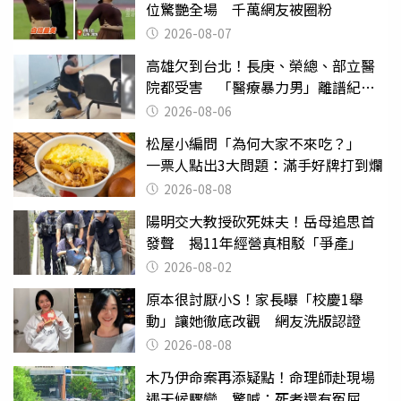
位驚艷全場 千萬網友被圈粉
2026-08-07
高雄欠到台北！長庚、榮總、部立醫
院都受害 「醫療暴力男」離譜紀錄
曝光
2026-08-06
松屋小編問「為何大家不來吃？」
一票人點出3大問題：滿手好牌打到爛
2026-08-08
陽明交大教授砍死妹夫！岳母追思首
發聲 揭11年經營真相駁「爭產」
2026-08-02
原本很討厭小S！家長曝「校慶1舉
動」讓她徹底改觀 網友洗版認證
2026-08-08
木乃伊命案再添疑點！命理師赴現場
遇天候驟變 驚喊：死者還有冤屈