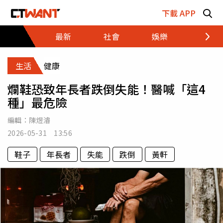
跳至主要內容區塊
下載 APP
最新
社會
娛樂
財經
生活
健康
爛鞋恐致年長者跌倒失能！醫喊「這4
種」最危險
編輯：
陳煜濬
2026-05-31 13:56
鞋子
年長者
失能
跌倒
黃軒