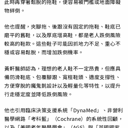
此時再穿著鬆脫的拖鞋，便容易被門檻或地面障礙
物絆倒。
他也提醒，夾腳拖、後跟沒有固定的拖鞋、鞋底已
磨平的舊鞋，以及厚底增高鞋，都是老人跌倒風險
較高的鞋款。這些鞋子可能因抓地力不足、重心不
穩或容易鬆脫，而增加跌倒機率。
黃軒醫師認為，理想的老人鞋不一定昂貴，但應具
備防滑鞋底、包覆腳跟、寬楦鞋頭、適度支撐性、
方便穿脫的魔鬼氈設計以及輕量化等特性，以提升
行走穩定度並降低跌倒風險。
他也引用臨床決策支援系統「DynaMed」、非營利
醫學網路「考科藍」（Cochrane）的系統性回顧，
以及「美國老年醫學學會」（AGS）與「英國國家