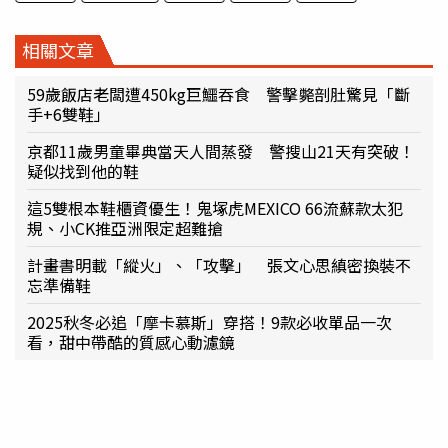
相關文章
59歲飯店老闆遭450kg巨鱷吞食 警擊斃剖肚驚見「斷
手+6雙鞋」
京都11歲男童畢典當天人間蒸發 警搜山21天有突破！
疑似找到他的鞋
這5雙根本鞋櫃資優生！鬼塚虎MEXICO 66流蘇款太犯
規、小CK推亞洲限定超難搶
計畫書明載「縱火」、「攻擊」 張文心思縝密換裝不
忘準備鞋
2025秋冬必追「摩卡慕斯」穿搭！9款必收單品一次
看，甜中帶酷的質感心動濾鏡