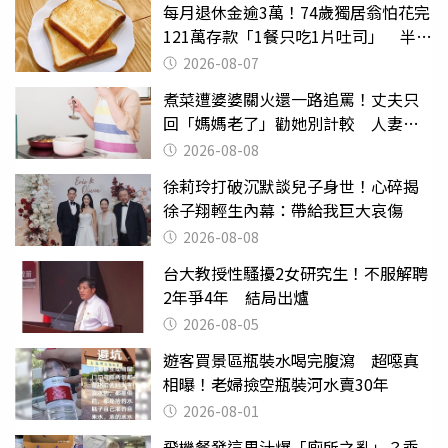
每月退休金逾3萬！74歲獨居翁怕花完
121萬存款「1餐只吃1片吐司」 半年
後暴瘦嚇壞女兒
2026-08-07
煮菜遭婆婆關火還一路追罵！丈夫只
回「媽媽老了」勸她別計較 人妻超
崩潰：我像台傭
2026-08-08
徐莉玲打破沉默談兒子身世！心碎揭
徐子翔輕生內幕：帶給我巨大哀傷
2026-08-08
台大教授性騷擾2女研究生！不服解聘
2年爭4年 結局出爐
2026-08-05
遊客買景區瓶裝水喝完腹瀉 超噁真
相曝！老婦撿空瓶裝河水賣30年
2026-08-01
飛機餐發這果汁爆「廁所之亂」？乘