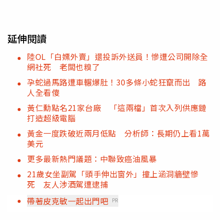
延伸閱讀
陸OL「白嫖外賣」還投訴外送員！慘遭公司開除全
網社死 老闆也糗了
孕蛇過馬路遭車輾爆肚！30多條小蛇狂竄而出 路
人全看傻
黃仁勳點名21家台廠 「這兩檔」首次入列供應鏈
打造超級電腦
黃金一度跌破近兩月低點 分析師：長期仍上看1萬
美元
更多最新熱門議題：中聯致癌油風暴
21歲女坐副駕「頭手伸出窗外」撞上涵洞牆壁慘
死 友人涉酒駕遭逮捕
帶著皮克敏一起出門吧
PR