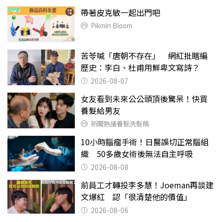
帶著皮克敏一起出門吧
Pikmin Bloom
苦苓喊「唐朝不存在」 網紅批瞎編
歷史：李白、杜甫用鮮卑文寫詩？
2026-08-07
女友看到未來公公頭頂後驚呆！快買
養髮給男友
新聞熱議養髮洗髮精
10小時腦瘤手術！日醫誤切正常腦組
織 50多歲女術後無法自主呼吸
2026-08-08
前員工才轉投李多慧！Joeman再談建
文爆紅 認「很清楚他的價值」
2026-08-06