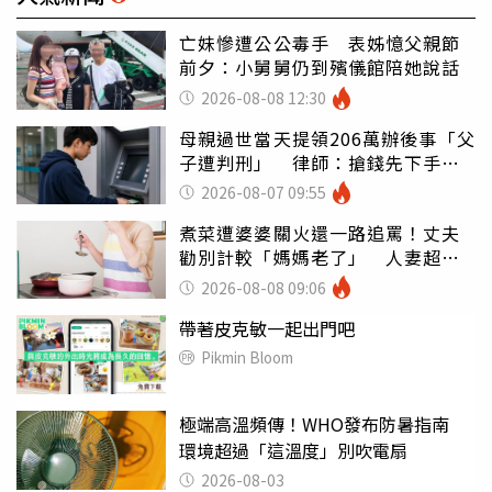
亡妹慘遭公公毒手 表姊憶父親節
前夕：小舅舅仍到殯儀館陪她說話
2026-08-08 12:30
母親過世當天提領206萬辦後事「父
子遭判刑」 律師：搶錢先下手是
罪
2026-08-07 09:55
煮菜遭婆婆關火還一路追罵！丈夫
勸別計較「媽媽老了」 人妻超崩
潰：我像台傭
2026-08-08 09:06
帶著皮克敏一起出門吧
Pikmin Bloom
極端高溫頻傳！WHO發布防暑指南
環境超過「這溫度」別吹電扇
2026-08-03