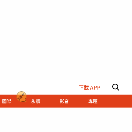
下載 APP
國際
永續
影音
專題