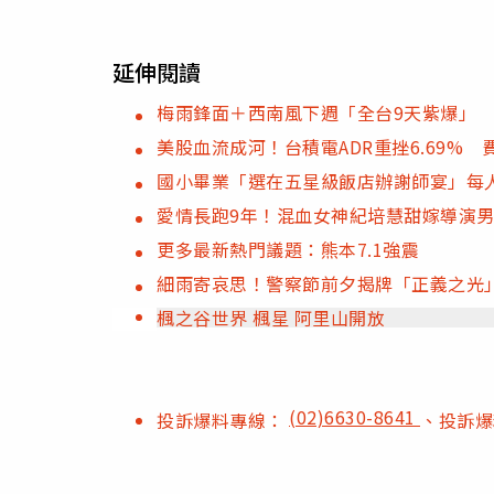
延伸閱讀
梅雨鋒面＋西南風下週「全台9天紫爆」
美股血流成河！台積電ADR重挫6.69% 
國小畢業「選在五星級飯店辦謝師宴」每人
愛情長跑9年！混血女神紀培慧甜嫁導演
更多最新熱門議題：熊本7.1強震
細雨寄哀思！警察節前夕揭牌「正義之光
楓之谷世界 楓星 阿里山開放
(02)6630-8641
投訴爆料專線：
、投訴