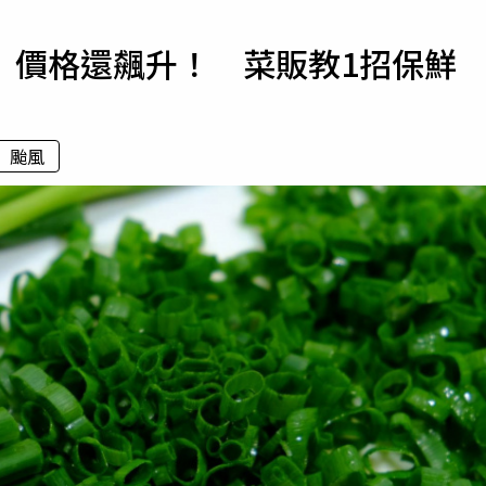
寵物
」價格還飆升！ 菜販教1招保鮮
運勢
運動
梅酒
颱風