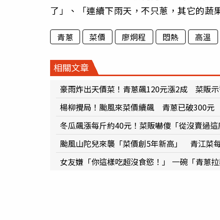
了」、「連續下雨天，不只蔥，其它的蔬
青蔥
菜價
廖炯程
悶熱
高溫
相關文章
豪雨炸出天價菜！青蔥飆120元漲2成 菜販
楊柳攪局！颱風來菜價續飆 青蔥已破300元
冬瓜飆漲每斤約40元！菜販嚇傻「從沒賣過這
颱風山陀兒來襲「菜價創5年新高」 青江菜每
女友嫌「你這樣吃超沒食慾！」 一碗「青蔥