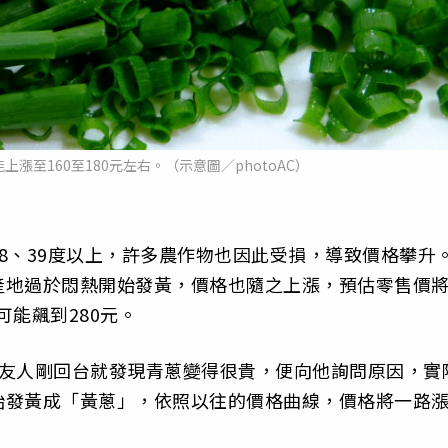
漲至160至180元左右。（示意圖／photoAC）
8、39度以上，許多農作物也因此受損，導致價格攀升
產地過於悶熱開始發黃，價格也隨之上漲，預估零售價
可能飆到280元。
友人剛回台就發現青蔥變得很貴，便向他詢問原因，實
始發黃成「黃蔥」，依照以往的價格曲線，價格將一路