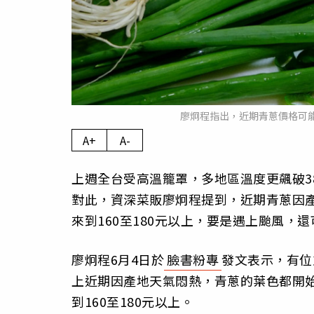
廖炯程指出，近期青蔥價格可能上
A+
A-
上週全台受高溫籠罩，多地區溫度更飆破3
對此，資深菜販廖炯程提到，近期青蔥因
來到160至180元以上，要是遇上颱風，還
廖炯程6月4日於
臉書粉專
發文表示，有位
上近期因產地天氣悶熱，青蔥的葉色都開
到160至180元以上。