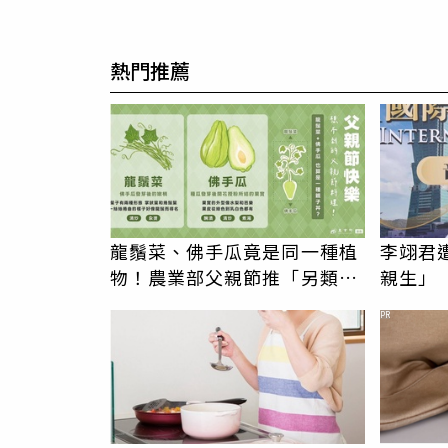
熱門推薦
龍鬚菜、佛手瓜竟是同一種植
李翊君
物！農業部父親節推「另類親
親生」
子丼」
況
PR