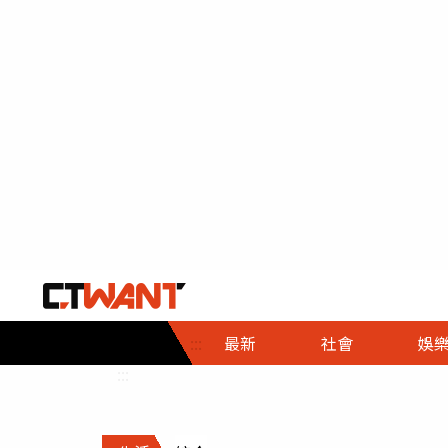
社會首頁
娛樂首頁
財經首頁
政
:::
最新
社會
娛
時事
即時
熱線
:::
直擊
大條
人物
調查
專題
３Ｃ