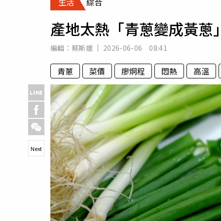
生活
綜合
人物
汽車
產地太熱「青蔥變成黃蔥
專欄
房產新勢力
編輯：
蔡斯媛
2026-06-06 08:41
青蔥
菜價
廖炯程
悶熱
高溫
Next