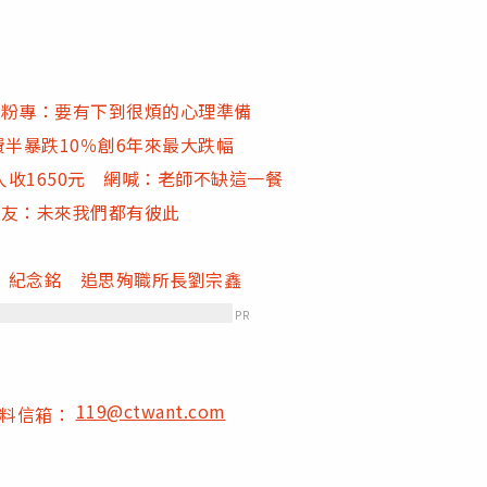
 粉專：要有下到很煩的心理準備
費半暴跌10％創6年來最大跌幅
收1650元 網喊：老師不缺這一餐
男友：未來我們都有彼此
」紀念銘 追思殉職所長劉宗鑫
PR
119@ctwant.com
爆料信箱：