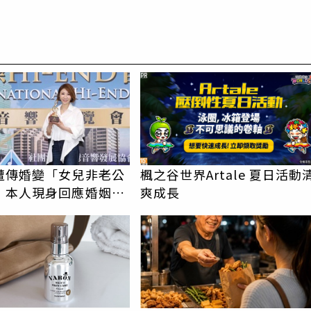
PR
遭傳婚變「女兒非老公
楓之谷世界Artale 夏日活動
 本人現身回應婚姻現
爽成長