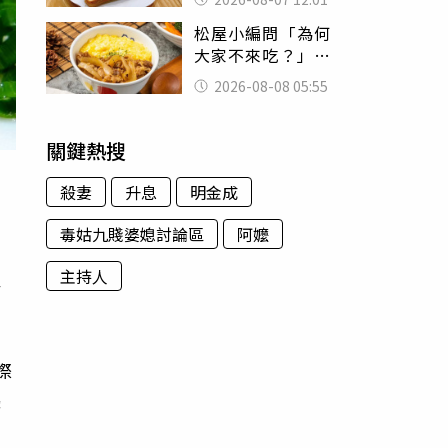
司」 半年後暴瘦
松屋小編問「為何
嚇壞女兒
大家不來吃？」
一票人點出3大問
2026-08-08 05:55
題：滿手好牌打到
爛
關鍵熱搜
殺妻
升息
明金成
毒姑九賤婆媳討論區
阿嬤
。
主持人
將
際
漲