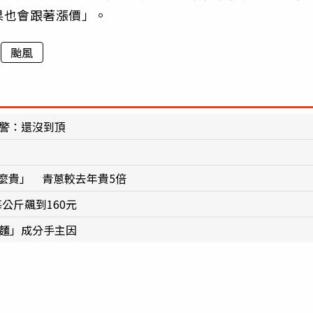
果也會跟著漲價」。
颱風
示警：還沒到頂
麼貴」 青蔥較去年貴5倍
公斤飆到160元
拉麵」成分手主因