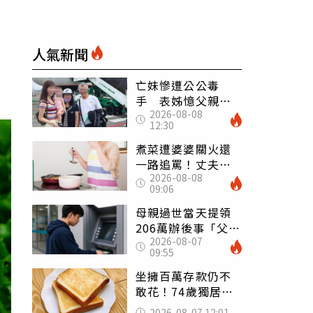
人氣新聞
亡妹慘遭公公毒
手 表姊憶父親節
2026-08-08
前夕：小舅舅仍到
12:30
殯儀館陪她說話
煮菜遭婆婆關火還
一路追罵！丈夫勸
2026-08-08
別計較「媽媽老
09:06
了」 人妻超崩
潰：我像台傭
母親過世當天提領
206萬辦後事「父子
2026-08-07
遭判刑」 律師：
09:55
搶錢先下手是罪
坐擁百萬存款仍不
敢花！74歲獨居翁
「1餐只吃1片吐
2026-08-07 12:01