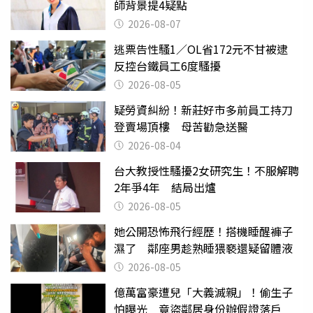
師背景提4疑點
2026-08-07
逃票告性騷1／OL省172元不甘被逮
反控台鐵員工6度騷擾
2026-08-05
疑勞資糾紛！新莊好市多前員工持刀
登賣場頂樓 母苦勸急送醫
2026-08-04
台大教授性騷擾2女研究生！不服解聘
2年爭4年 結局出爐
2026-08-05
她公開恐怖飛行經歷！搭機睡醒褲子
濕了 鄰座男趁熟睡猥褻還疑留體液
2026-08-05
億萬富豪遭兒「大義滅親」！偷生子
怕曝光 竟盜鄰居身份辦假證落戶