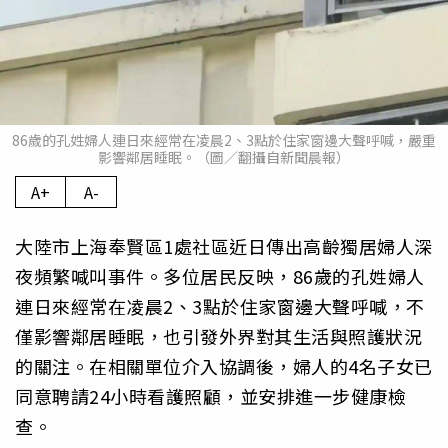
86歲的孔姓婦人連日來經常在凌晨2、3點於住家窗邊大聲呼喊，嚴重
影響鄰居睡眠。（圖／翻攝自新聞晨報）
A+
A-
大陸市上海奉賢區1處社區近日傳出高齡獨居婦人深
夜頻繁喊叫事件。多位居民反映，86歲的孔姓婦人
連日來經常在凌晨2、3點於住家窗邊大聲呼喊，不
僅影響鄰居睡眠，也引發外界對其生活與照護狀況
的關注。在相關單位介入協調後，婦人的4名子女已
同意聘請24小時看護照顧，並安排進一步健康檢
查。