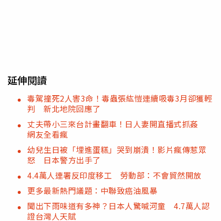
延伸閱讀
毒駕撞死2人害3命！毒蟲張紘愷連續吸毒3月卻獲輕
判 新北地院回應了
丈夫帶小三來台計畫翻車！日人妻開直播式抓姦
網友全看瘋
幼兒生日被「埋進蛋糕」哭到崩潰！影片瘋傳惹眾
怒 日本警方出手了
4.4萬人連署反印度移工 勞動部：不會貿然開放
更多最新熱門議題：中聯致癌油風暴
聞出下雨味道有多神？日本人驚喊河童 4.7萬人認
證台灣人天賦