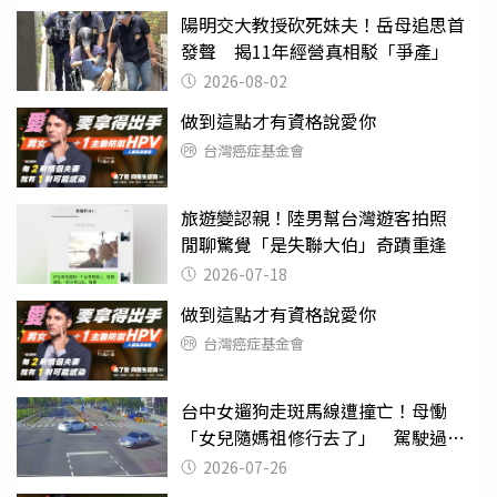
陽明交大教授砍死妹夫！岳母追思首
發聲 揭11年經營真相駁「爭產」
2026-08-02
做到這點才有資格說愛你
台灣癌症基金會
旅遊變認親！陸男幫台灣遊客拍照
閒聊驚覺「是失聯大伯」奇蹟重逢
2026-07-18
做到這點才有資格說愛你
台灣癌症基金會
台中女遛狗走斑馬線遭撞亡！母慟
「女兒隨媽祖修行去了」 駕駛過失
致死判9月
2026-07-26