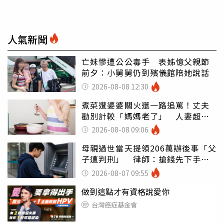
人氣新聞
亡妹慘遭公公毒手 表姊憶父親節
前夕：小舅舅仍到殯儀館陪她說話
2026-08-08 12:30
煮菜遭婆婆關火還一路追罵！丈夫
勸別計較「媽媽老了」 人妻超崩
潰：我像台傭
2026-08-08 09:06
母親過世當天提領206萬辦後事「父
子遭判刑」 律師：搶錢先下手是
罪
2026-08-07 09:55
做到這點才有資格說愛你
台灣癌症基金會