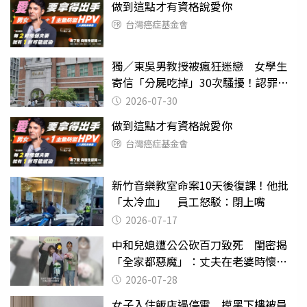
做到這點才有資格說愛你
台灣癌症基金會
獨／東吳男教授被瘋狂迷戀 女學生
寄信「分屍吃掉」30次騷擾！認罪免
關
2026-07-30
做到這點才有資格說愛你
台灣癌症基金會
新竹音樂教室命案10天後復課！他批
「太冷血」 員工怒駁：閉上嘴
2026-07-17
中和兒媳遭公公砍百刀致死 閨密揭
「全家都惡魔」：丈夫在老婆時懷孕
摔東西
2026-07-28
女子入住飯店遇停電 摸黑下樓被員