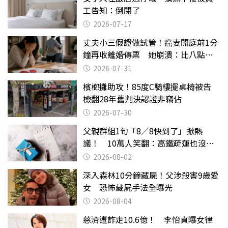
工告知：倒閉了
2026-07-17
丈夫小三假證做試管！癌妻開庭前1分
鐘再收離婚傳票 她崩潰：比八點檔
還扯
2026-07-31
檳榔攤助攻！85度C騎樓擺桌椅被告
檢翻28年舊判決認證非竊佔
2026-07-30
父親群組1句「8／8快到了」掀熱
議！ 10萬人笑翻：高鐵疏運也沒列
父親節
2026-08-02
深入森林10分鐘藏屍！父涉殺害9歲愛
女 恐怖藏屍手法全曝光
2026-08-04
慈濟遭詐走10.6億！ 李怡貞曝女律