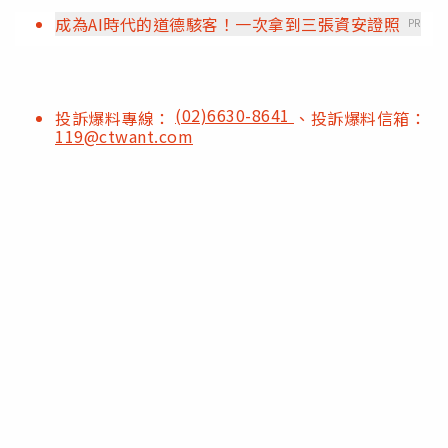
成為AI時代的道德駭客！一次拿到三張資安證照
PR
(02)6630-8641
投訴爆料專線：
、投訴爆料信箱：
119@ctwant.com