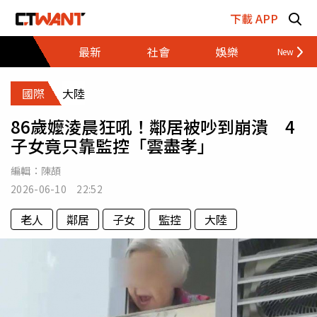
跳至主要內容區塊
下載 APP
最新
社會
娛樂
財經
國際
大陸
86歲嬤淩晨狂吼！鄰居被吵到崩潰 4
子女竟只靠監控「雲盡孝」
編輯：
陳頡
2026-06-10 22:52
老人
鄰居
子女
監控
大陸