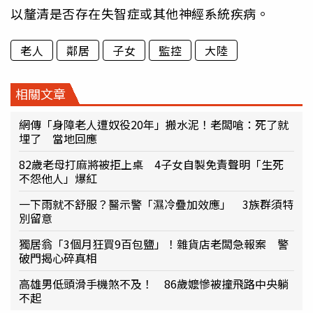
以釐清是否存在失智症或其他神經系統疾病。
老人
鄰居
子女
監控
大陸
相關文章
網傳「身障老人遭奴役20年」搬水泥！老闆嗆：死了就
埋了 當地回應
82歲老母打麻將被拒上桌 4子女自製免責聲明「生死
不怨他人」爆紅
一下雨就不舒服？醫示警「濕冷疊加效應」 3族群須特
別留意
獨居翁「3個月狂買9百包鹽」！雜貨店老闆急報案 警
破門揭心碎真相
高雄男低頭滑手機煞不及！ 86歲嬤慘被撞飛路中央躺
不起