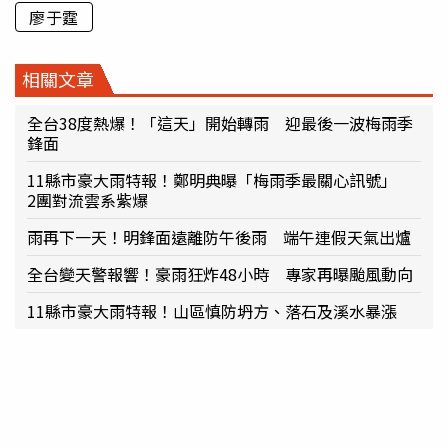
廖于霆
相關文章
全台38度熱爆！「這天」開始轉雨 迎最後一波梅雨季
鋒面
11縣市豪大雨特報！鄭明典曝「梅雨季最關心訊號」
2團對流雲系紫爆
雨再下一天！明鋒面遠離防午後雨 端午連假天氣出爐
全台變天警報響！豪雨狂炸48小時 專家再曝颱風動向
11縣市豪大雨特報！山區慎防坍方、落石及溪水暴漲