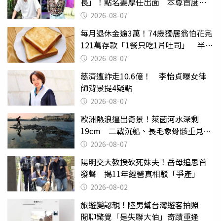
長」！點名姜厚任出面 本尊首度回
應了
2026-08-07
每月退休金逾3萬！74歲獨居翁怕花完
121萬存款「1餐只吃1片吐司」 半年
後暴瘦嚇壞女兒
2026-08-07
慈濟遭詐走10.6億！ 李怡貞曝女律
師背景提4疑點
2026-08-07
歐洲熱浪逼出奇景！萊茵河水深剩
19cm 二戰沉船、長毛象骨骸重見天
日
2026-08-07
陽明交大教授砍死妹夫！岳母追思首
發聲 揭11年經營真相駁「爭產」
2026-08-02
旅遊變認親！陸男幫台灣遊客拍照
閒聊驚覺「是失聯大伯」奇蹟重逢