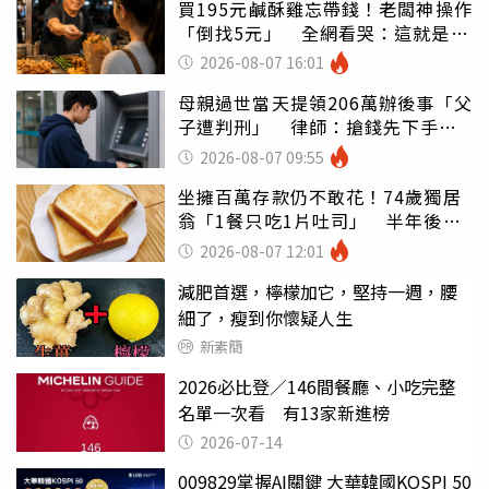
買195元鹹酥雞忘帶錢！老闆神操作
「倒找5元」 全網看哭：這就是台
灣
2026-08-07 16:01
母親過世當天提領206萬辦後事「父
子遭判刑」 律師：搶錢先下手是
罪
2026-08-07 09:55
坐擁百萬存款仍不敢花！74歲獨居
翁「1餐只吃1片吐司」 半年後暴
瘦嚇壞女兒
2026-08-07 12:01
減肥首選，檸檬加它，堅持一週，腰
細了，瘦到你懷疑人生
新素簡
2026必比登／146間餐廳、小吃完整
名單一次看 有13家新進榜
2026-07-14
009829掌握AI關鍵 大華韓國KOSPI 50