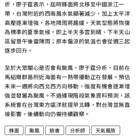
折，廖于霆表示，屆時鋒面將北移至中國浙江一
帶，台灣附近的西南風水氣顯著減少，加上太平洋
高壓逐漸增強，各地降雨將趨緩。天氣型態將恢復
為標準的夏季氣候，即上半天多雲到晴、下半天山
區留意午後雷陣雨；原本偏涼的氣溫也會從週三起
逐步回升。
至於大眾關心是否會有颱風，廖于霆分析，目前在
馬紹爾群島附近海面有一熱帶擾動正在發展。預估
未來一週將向西北西方向移動，強度有機會逐漸增
強並發展為颱風。不過據現階段氣象資料預測，該
系統會在台灣東方遠洋就提早北轉，對台灣並無直
接影響，後續動向仍需持續觀察。
鋒面
颱風
臉書
分析師
天氣風險