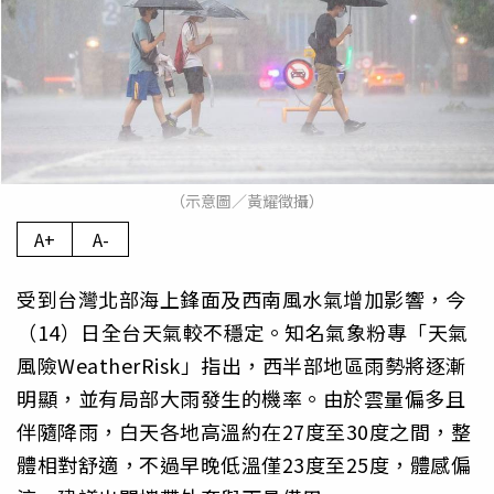
（示意圖／黃耀徵攝）
A+
A-
受到台灣北部海上鋒面及西南風水氣增加影響，今
（14）日全台天氣較不穩定。知名氣象粉專「天氣
風險WeatherRisk」指出，西半部地區雨勢將逐漸
明顯，並有局部大雨發生的機率。由於雲量偏多且
伴隨降雨，白天各地高溫約在27度至30度之間，整
體相對舒適，不過早晚低溫僅23度至25度，體感偏