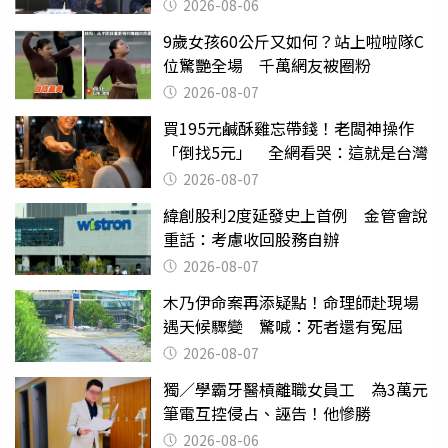
2026-08-06
9歲女孩60公斤又如何？站上啦啦隊C
位驚艷全場 千萬網友被圈粉
2026-08-07
買195元鹹酥雞忘帶錢！老闆神操作
「倒找5元」 全網看哭：這就是台灣
2026-08-07
緯創股利2度延發史上首例 金管會說
重話：考慮收回股務自辦
2026-08-07
木乃伊命案再添疑點！命理師赴現場
遇天候驟變 驚喊：死者還有冤屈
2026-08-07
獨／學霸牙醫槓離職女員工 為3萬元
筆電互控侵占、誣告！他慘勝
2026-08-06