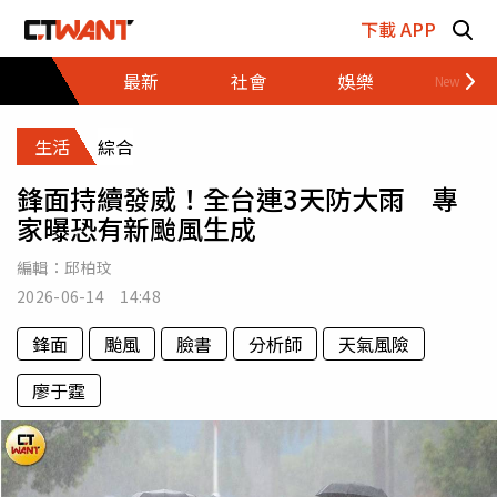
跳至主要內容區塊
下載 APP
最新
社會
娛樂
財經
生活
綜合
鋒面持續發威！全台連3天防大雨 專
家曝恐有新颱風生成
編輯：
邱柏玟
2026-06-14 14:48
鋒面
颱風
臉書
分析師
天氣風險
廖于霆