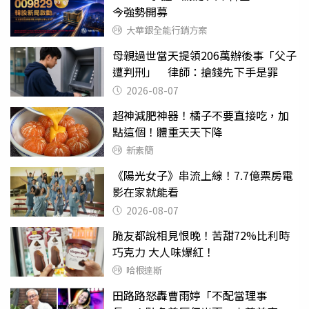
今強勢開募
大華銀全能行銷方案
母親過世當天提領206萬辦後事「父子
遭判刑」 律師：搶錢先下手是罪
2026-08-07
超神減肥神器！橘子不要直接吃，加
點這個！體重天天下降
新素簡
《陽光女子》串流上線！7.7億票房電
影在家就能看
2026-08-07
脆友都說相見恨晚！苦甜72%比利時
巧克力 大人味爆紅！
哈根達斯
田路路怒轟曹雨婷「不配當理事