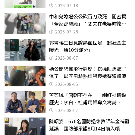
2026-07-18
中和兒媳遭公公砍百刀致死 閨密揭
「全家都惡魔」：丈夫在老婆時懷孕
摔東西
2026-07-28
郭書瑤生日見證熱血世足 超狂金主
曝光「給10分滿分」
2026-08-07
她公開恐怖飛行經歷！搭機睡醒褲子
濕了 鄰座男趁熟睡猥褻還疑留體液
2026-08-05
苦苓喊「唐朝不存在」 網紅批瞎編
歷史：李白、杜甫用鮮卑文寫詩？
2026-08-07
陳昭姿：676名國防退休教師年金補發
延誤 國防部承諾8月14日前入帳