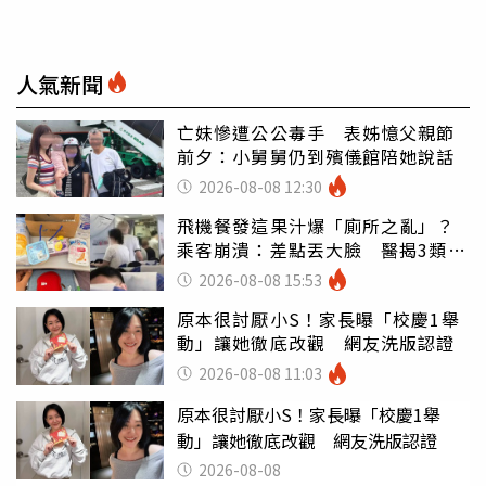
人氣新聞
亡妹慘遭公公毒手 表姊憶父親節
前夕：小舅舅仍到殯儀館陪她說話
2026-08-08 12:30
飛機餐發這果汁爆「廁所之亂」？
乘客崩潰：差點丟大臉 醫揭3類人
別亂喝
2026-08-08 15:53
原本很討厭小S！家長曝「校慶1舉
動」讓她徹底改觀 網友洗版認證
2026-08-08 11:03
原本很討厭小S！家長曝「校慶1舉
動」讓她徹底改觀 網友洗版認證
2026-08-08