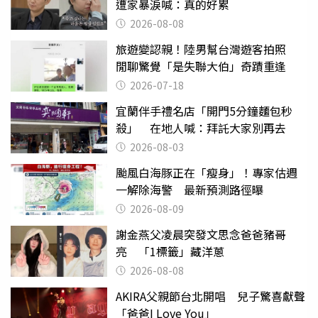
遭家暴淚喊：真的好累
2026-08-08
旅遊變認親！陸男幫台灣遊客拍照
閒聊驚覺「是失聯大伯」奇蹟重逢
2026-07-18
宜蘭伴手禮名店「開門5分鐘麵包秒
殺」 在地人喊：拜託大家別再去
2026-08-03
颱風白海豚正在「瘦身」！專家估週
一解除海警 最新預測路徑曝
2026-08-09
謝金燕父凌晨突發文思念爸爸豬哥
亮 「1標籤」藏洋蔥
2026-08-08
AKIRA父親節台北開唱 兒子驚喜獻聲
「爸爸I Love You」