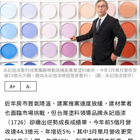
永記造漆靠科技業擴廠帶動高機能專業塗料需求，今年3月單月營收突
破10億元大關。圖為永記造漆總經理張豐利。（圖／永記造漆提供）
A+
A-
近年房市買氣降溫、建案推案速度放緩，建材業者
也面臨市場挑戰，但台灣塗料領導品牌永記造漆
（1726）卻繳出逆勢成長成績單，今年前5個月營
收達44.3億元、年增近5%，其中3月單月營收更突