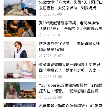
55歲女攀「八大秀」失聯4天！同行山
友已獲救 女兒急求助：剩我媽媽還
沒找到
2026-08-08
買195元鹹酥雞忘帶錢！老闆神操作
「倒找5元」 全網看哭：這就是台灣
2026-08-07
慈濟遭詐走10.6億！ 李怡貞曝女律
師背景提4疑點
2026-08-07
煮菜遭婆婆關火還一路追罵！丈夫只
回「媽媽老了」勸她別計較 人妻超
崩潰：我像台傭
2026-08-08
YouTuber花19萬開箱度假村「到場遭
拒入住＋報警」 粉絲怒灌1星負評
2026-08-08
不斷更新／颱風白海豚逼近！9日颱風