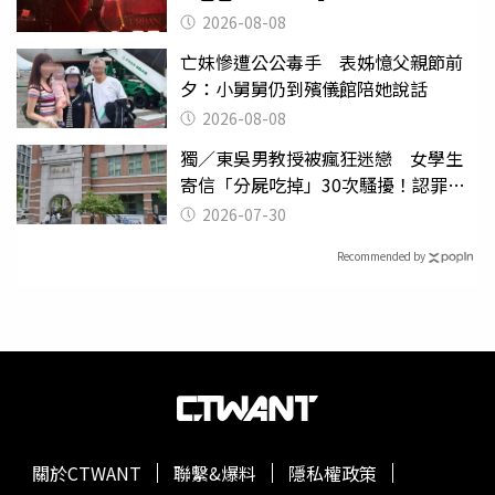
2026-08-08
亡妹慘遭公公毒手 表姊憶父親節前
夕：小舅舅仍到殯儀館陪她說話
2026-08-08
獨／東吳男教授被瘋狂迷戀 女學生
寄信「分屍吃掉」30次騷擾！認罪免
關
2026-07-30
Recommended by
關於CTWANT
聯繫&爆料
隱私權政策