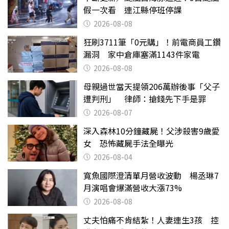
假一次看 連江縣停班停課
2026-08-08
狂刷3711筆「0元購」！前電商員工鑽
漏洞 家中倉庫塞滿1143件家電
2026-08-08
母親過世當天提領206萬辦後事「父子
遭判刑」 律師：搶錢先下手是罪
2026-08-07
深入森林10分鐘藏屍！父涉殺害9歲愛
女 恐怖藏屍手法全曝光
2026-08-04
寬魚國際澄清單月營收波動 楊丞琳7
月演唱會爆滿營收大漲73%
2026-08-08
丈夫怕痛不肯結紮！人妻連生3孩 控