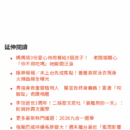
延伸閱讀
媽媽領3份愛心待用餐給3個孩子！ 老闆娘關心
「你不用吃嗎」她瞬間泛淚
娛樂報報／未上台先成焦點！薔薔高衩泳衣現身
火辣曲線全曝光
男捨身救童變植物人 醫宣告終身癱瘓！靠妻「咬
腳趾」奇蹟喚醒
李玟逝世3周年！二姊發文悲吐「最難熬的一天」：
盼與妳再次團聚
更多最新熱門議題：2026九合一選舉
強颱巴威持續長胖變大！週末離台最近「風雨影響