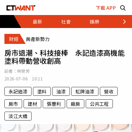
跳至主要內容區塊
下載 APP
最新
社會
娛樂
財經
財經
房產新勢力
房市退潮、科技接棒 永記造漆高機能
塗料帶動營收創高
記者：
林榮芳
2026-07-06 10:11
永記造漆
塗料
油漆
虹牌油漆
營收
房市
建材
張豐利
廠房
公共工程
淡江大橋