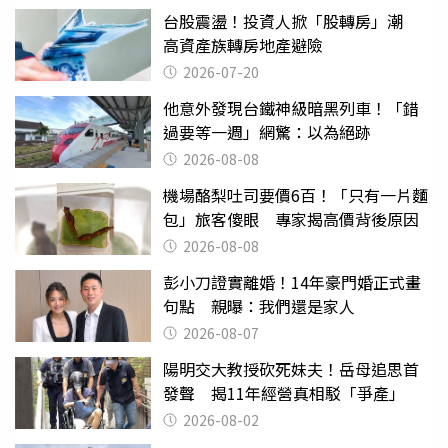
台股震盪！投資人掀「股轉房」潮
高資產族轉房地產避險
2026-07-20
他意外發現台鐵神級暗黑列車！「錯
過要等一週」網驚：以為絕跡
2026-08-08
機場酪梨吐司要價6百！「只有一片麵
包」旅客傻眼 專家揭高價背後原因
2026-08-08
彭小刀證實離婚！14年豪門婚正式畫
句點 親曝：我們還是家人
2026-08-07
陽明交大教授砍死妹夫！岳母追思首
發聲 揭11年經營真相駁「爭產」
2026-08-02