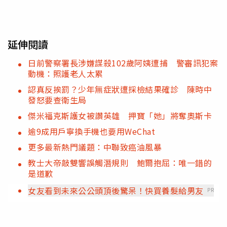
延伸閱讀
日前警察署長涉嫌謀殺102歲阿姨遭捕 警審訊犯案
動機：照護老人太累
認真反挨罰？少年無症狀遭採檢結果確診 陳時中
發怒要查衛生局
傑米福克斯護女被讚英雄 押寶「她」將奪奧斯卡
逾9成用戶寧換手機也要用WeChat
更多最新熱門議題：中聯致癌油風暴
教士大帝敲雙響誤觸潛規則 鮑爾抱屈：唯一錯的
是道歉
女友看到未來公公頭頂後驚呆！快買養髮給男友
PR