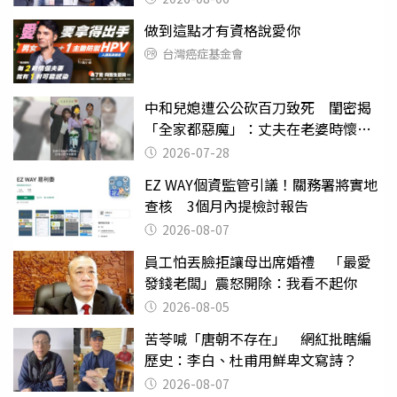
做到這點才有資格說愛你
台灣癌症基金會
中和兒媳遭公公砍百刀致死 閨密揭
「全家都惡魔」：丈夫在老婆時懷孕
摔東西
2026-07-28
EZ WAY個資監管引議！關務署將實地
查核 3個月內提檢討報告
2026-08-07
員工怕丟臉拒讓母出席婚禮 「最愛
發錢老闆」震怒開除：我看不起你
2026-08-05
苦苓喊「唐朝不存在」 網紅批瞎編
歷史：李白、杜甫用鮮卑文寫詩？
2026-08-07