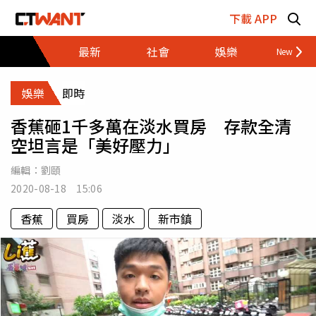
跳至主要內容區塊
下載 APP
最新
社會
娛樂
財經
娛樂
即時
香蕉砸1千多萬在淡水買房 存款全清
空坦言是「美好壓力」
編輯：
劉頤
2020-08-18 15:06
香蕉
買房
淡水
新市鎮