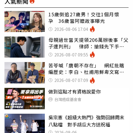
人氣新聞
15歲倒追27歲男！交往1個月懷
孕 36歲當阿嬤故事曝光
2026-08-06 17:04
母親過世當天提領206萬辦後事「父
子遭判刑」 律師：搶錢先下手是
罪
2026-08-07 09:55
苦苓喊「唐朝不存在」 網紅批瞎
編歷史：李白、杜甫用鮮卑文寫
詩？
2026-08-07 07:09
做到這點才有資格說愛你
台灣癌症基金會
吳宗憲《超級大熱門》強勢回歸周末
八點檔 對手胡瓜大方送祝福
2026-08-06