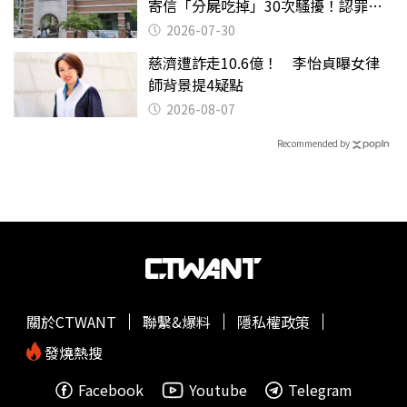
寄信「分屍吃掉」30次騷擾！認罪免
關
2026-07-30
慈濟遭詐走10.6億！ 李怡貞曝女律
師背景提4疑點
2026-08-07
Recommended by
關於CTWANT
聯繫&爆料
隱私權政策
發燒熱搜
Facebook
Youtube
Telegram