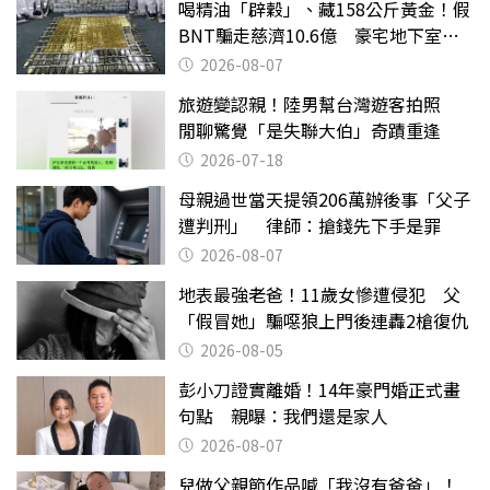
喝精油「辟穀」、藏158公斤黃金！假
BNT騙走慈濟10.6億 豪宅地下室竟
挖出乾鮑金庫
2026-08-07
旅遊變認親！陸男幫台灣遊客拍照
閒聊驚覺「是失聯大伯」奇蹟重逢
2026-07-18
母親過世當天提領206萬辦後事「父子
遭判刑」 律師：搶錢先下手是罪
2026-08-07
地表最強老爸！11歲女慘遭侵犯 父
「假冒她」騙噁狼上門後連轟2槍復仇
2026-08-05
彭小刀證實離婚！14年豪門婚正式畫
句點 親曝：我們還是家人
2026-08-07
兒做父親節作品喊「我沒有爸爸」！