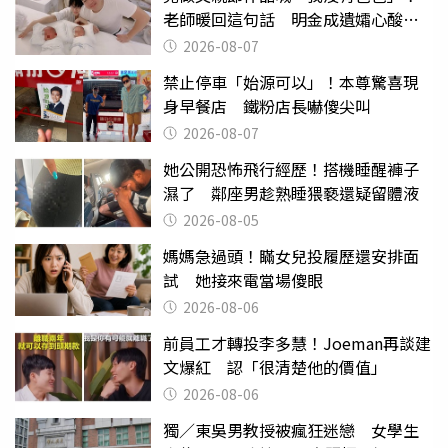
老師暖回這句話 明金成遺孀心酸惹
淚
2026-08-07
禁止停車「始源可以」！本尊驚喜現
身早餐店 鐵粉店長嚇傻尖叫
2026-08-07
她公開恐怖飛行經歷！搭機睡醒褲子
濕了 鄰座男趁熟睡猥褻還疑留體液
2026-08-05
媽媽急過頭！瞞女兒投履歷還安排面
試 她接來電當場傻眼
2026-08-06
前員工才轉投李多慧！Joeman再談建
文爆紅 認「很清楚他的價值」
2026-08-06
獨／東吳男教授被瘋狂迷戀 女學生