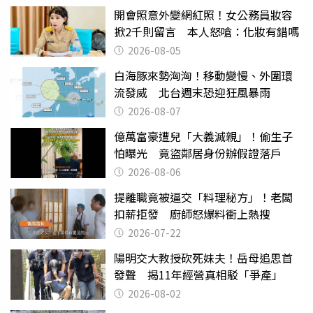
開會照意外變網紅照！女公務員妝容
掀2千則留言 本人怒嗆：化妝有錯嗎
2026-08-05
白海豚來勢洶洶！移動變慢、外圍環
流發威 北台週末恐迎狂風暴雨
2026-08-07
億萬富豪遭兒「大義滅親」！偷生子
怕曝光 竟盜鄰居身份辦假證落戶
2026-08-06
提離職竟被逼交「料理秘方」！老闆
扣薪拒發 廚師怒爆料衝上熱搜
2026-07-22
陽明交大教授砍死妹夫！岳母追思首
發聲 揭11年經營真相駁「爭產」
2026-08-02