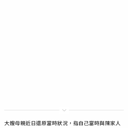
大嫂母親近日還原當時狀況，指自己當時與陳家人