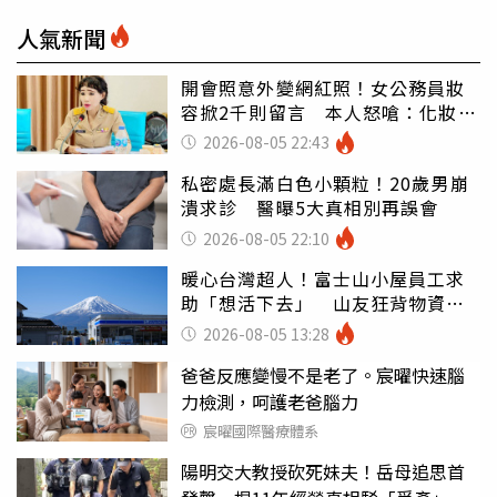
人氣新聞
開會照意外變網紅照！女公務員妝
容掀2千則留言 本人怒嗆：化妝有
錯嗎
2026-08-05 22:43
私密處長滿白色小顆粒！20歲男崩
潰求診 醫曝5大真相別再誤會
2026-08-05 22:10
暖心台灣超人！富士山小屋員工求
助「想活下去」 山友狂背物資上
山：台灣真的是寶島
2026-08-05 13:28
爸爸反應變慢不是老了。宸曜快速腦
力檢測，呵護老爸腦力
宸曜國際醫療體系
陽明交大教授砍死妹夫！岳母追思首