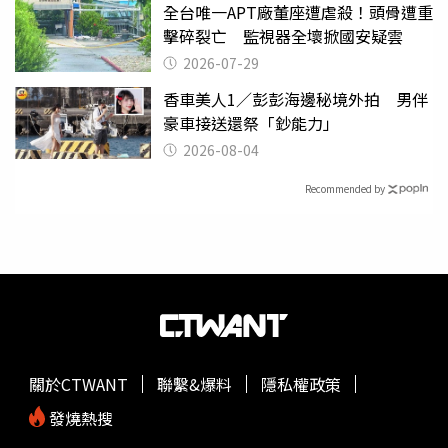
全台唯一APT廠董座遭虐殺！頭骨遭重
擊碎裂亡 監視器全壞掀國安疑雲
2026-07-29
香車美人1／彭彭海邊秘境外拍 男伴
豪車接送還祭「鈔能力」
2026-08-04
Recommended by
關於CTWANT
聯繫&爆料
隱私權政策
發燒熱搜