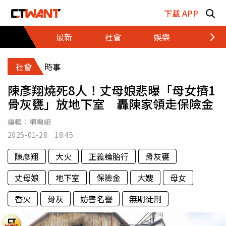
跳至主要內容區塊
下載 APP
最新
社會
娛樂
財經
社會
時事
陳彥翔燒死8人！丈母娘悲曝「母女擠1
骨灰甕」放地下室 轟陳家領走保險金
編輯：
網編組
2025-01-28 18:45
陳彥翔
大火
正義輪胎行
骨灰甕
丈母娘
地下室
保險金
大嫂
母女
香火
骨灰
妨害名譽
無期徒刑