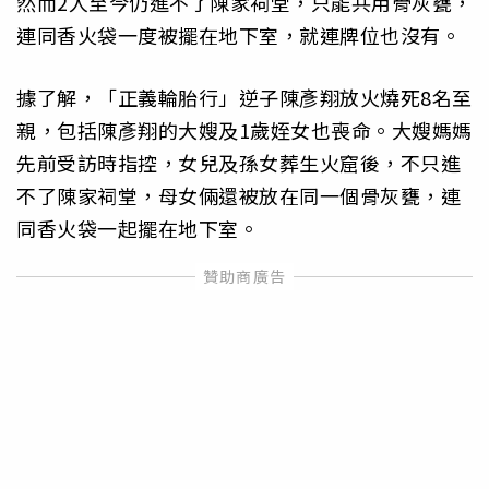
然而2人至今仍進不了陳家祠堂，只能共用骨灰甕，
連同香火袋一度被擺在地下室，就連牌位也沒有。
據了解，「正義輪胎行」逆子陳彥翔放火燒死8名至
親，包括陳彥翔的大嫂及1歲姪女也喪命。大嫂媽媽
先前受訪時指控，女兒及孫女葬生火窟後，不只進
不了陳家祠堂，母女倆還被放在同一個骨灰甕，連
同香火袋一起擺在地下室。