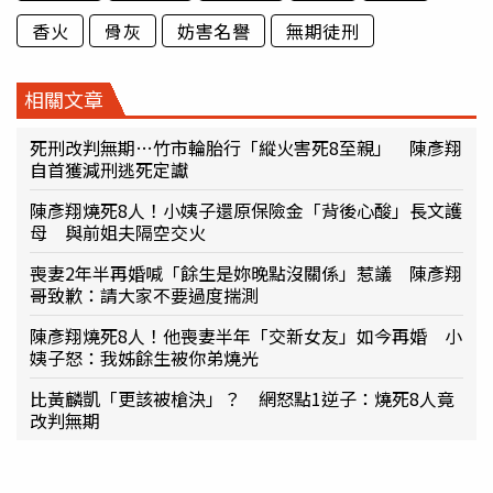
香火
骨灰
妨害名譽
無期徒刑
相關文章
死刑改判無期…竹市輪胎行「縱火害死8至親」 陳彥翔
自首獲減刑逃死定讞
陳彥翔燒死8人！小姨子還原保險金「背後心酸」長文護
母 與前姐夫隔空交火
喪妻2年半再婚喊「餘生是妳晚點沒關係」惹議 陳彥翔
哥致歉：請大家不要過度揣測
陳彥翔燒死8人！他喪妻半年「交新女友」如今再婚 小
姨子怒：我姊餘生被你弟燒光
比黃麟凱「更該被槍決」？ 網怒點1逆子：燒死8人竟
改判無期