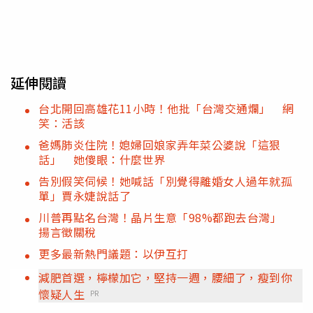
延伸閱讀
台北開回高雄花11小時！他批「台灣交通爛」 網
笑：活該
爸媽肺炎住院！媳婦回娘家弄年菜公婆說「這狠
話」 她傻眼：什麼世界
告別假笑伺候！她喊話「別覺得離婚女人過年就孤
單」賈永婕說話了
川普再點名台灣！晶片生意「98%都跑去台灣」
揚言徵關稅
更多最新熱門議題：以伊互打
減肥首選，檸檬加它，堅持一週，腰細了，瘦到你
懷疑人生
PR