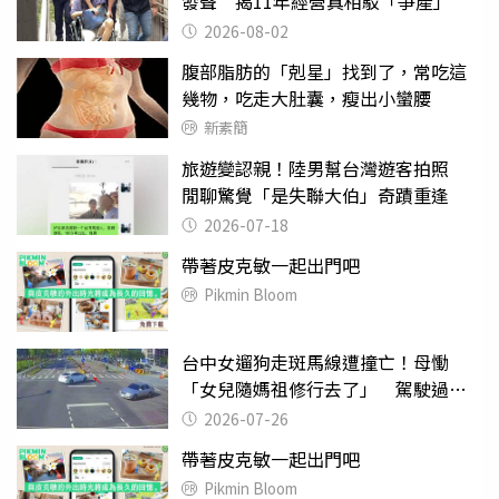
發聲 揭11年經營真相駁「爭產」
2026-08-02
腹部脂肪的「剋星」找到了，常吃這
幾物，吃走大肚囊，瘦出小蠻腰
新素簡
旅遊變認親！陸男幫台灣遊客拍照
閒聊驚覺「是失聯大伯」奇蹟重逢
2026-07-18
帶著皮克敏一起出門吧
Pikmin Bloom
台中女遛狗走斑馬線遭撞亡！母慟
「女兒隨媽祖修行去了」 駕駛過失
致死判9月
2026-07-26
帶著皮克敏一起出門吧
Pikmin Bloom