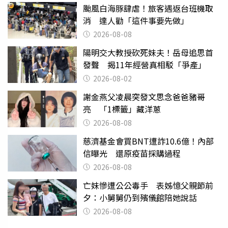
颱風白海豚肆虐！旅客遇返台班機取
消 達人勸「這件事要先做」
2026-08-08
陽明交大教授砍死妹夫！岳母追思首
發聲 揭11年經營真相駁「爭產」
2026-08-02
謝金燕父凌晨突發文思念爸爸豬哥
亮 「1標籤」藏洋蔥
2026-08-08
慈濟基金會買BNT遭詐10.6億！內部
信曝光 還原疫苗採購過程
2026-08-08
亡妹慘遭公公毒手 表姊憶父親節前
夕：小舅舅仍到殯儀館陪她說話
2026-08-08