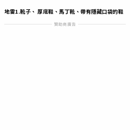
地雷1.靴子、 厚底鞋、馬丁靴、帶有隱藏口袋的鞋