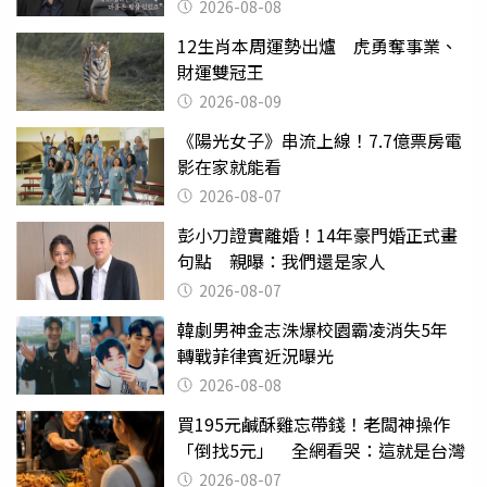
2026-08-08
12生肖本周運勢出爐 虎勇奪事業、
財運雙冠王
2026-08-09
《陽光女子》串流上線！7.7億票房電
影在家就能看
2026-08-07
彭小刀證實離婚！14年豪門婚正式畫
句點 親曝：我們還是家人
2026-08-07
韓劇男神金志洙爆校園霸凌消失5年
轉戰菲律賓近況曝光
2026-08-08
買195元鹹酥雞忘帶錢！老闆神操作
「倒找5元」 全網看哭：這就是台灣
2026-08-07