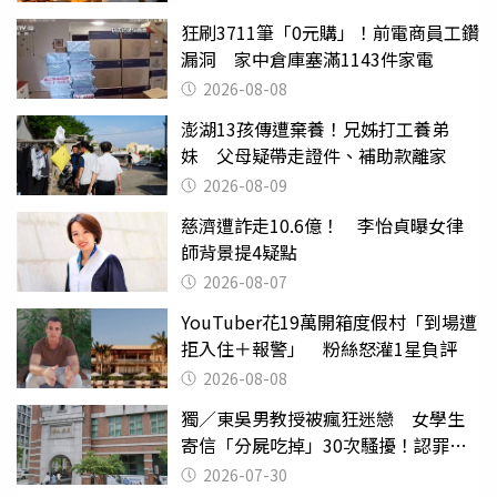
狂刷3711筆「0元購」！前電商員工鑽
漏洞 家中倉庫塞滿1143件家電
2026-08-08
澎湖13孩傳遭棄養！兄姊打工養弟
妹 父母疑帶走證件、補助款離家
2026-08-09
慈濟遭詐走10.6億！ 李怡貞曝女律
師背景提4疑點
2026-08-07
YouTuber花19萬開箱度假村「到場遭
拒入住＋報警」 粉絲怒灌1星負評
2026-08-08
獨／東吳男教授被瘋狂迷戀 女學生
寄信「分屍吃掉」30次騷擾！認罪免
關
2026-07-30