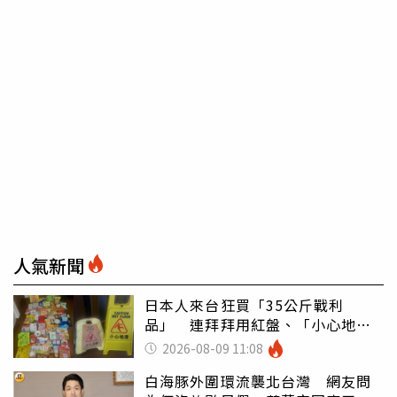
人氣新聞
日本人來台狂買「35公斤戰利
品」 連拜拜用紅盤、「小心地
滑」告示牌也帶回家
2026-08-09 11:08
白海豚外圍環流襲北台灣 網友問