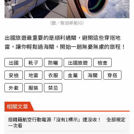
（圖／取自華航IG）
出國旅遊最重要的是順利通關，避開這些穿搭地
雷，讓你輕鬆過海關，開始一趟無憂無慮的旅程！
出國
靴子
防曬
出國旅遊
檢查
安檢
地雷
衣服
金屬
海關
穿搭
外套
服裝
禁忌
相關文章
搭韓籍航空行動電源「沒有1標示」遭沒收！ 全部規定
一次看