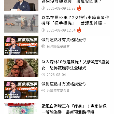
為何沒放颱風假 蔣萬安回應了
2026-08-09 11:33
以為在搭公車？2女拖行李箱直闖停
機坪「揮手攔機」 荒謬影片曝網
傻眼
2026-08-09 12:54
做到這點才有資格說愛你
台灣癌症基金會
深入森林10分鐘藏屍！父涉殺害9歲愛
女 恐怖藏屍手法全曝光
2026-08-04
做到這點才有資格說愛你
台灣癌症基金會
颱風白海豚正在「瘦身」！專家估週
一解除海警 最新預測路徑曝