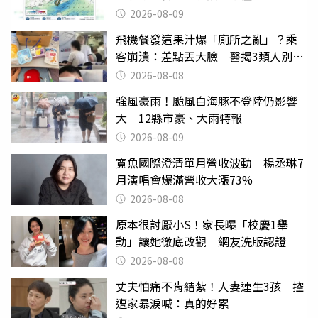
2026-08-09
飛機餐發這果汁爆「廁所之亂」？乘
客崩潰：差點丟大臉 醫揭3類人別亂
喝
2026-08-08
強風豪雨！颱風白海豚不登陸仍影響
大 12縣市豪、大雨特報
2026-08-09
寬魚國際澄清單月營收波動 楊丞琳7
月演唱會爆滿營收大漲73%
2026-08-08
原本很討厭小S！家長曝「校慶1舉
動」讓她徹底改觀 網友洗版認證
2026-08-08
丈夫怕痛不肯結紮！人妻連生3孩 控
遭家暴淚喊：真的好累