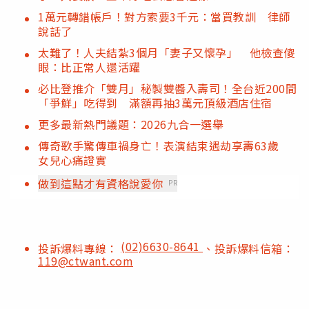
1萬元轉錯帳戶！對方索要3千元：當買教訓 律師
說話了
太難了！人夫結紮3個月「妻子又懷孕」 他檢查傻
眼：比正常人還活躍
必比登推介「雙月」秘製雙醬入壽司！全台近200間
「爭鮮」吃得到 滿額再抽3萬元頂級酒店住宿
更多最新熱門議題：2026九合一選舉
傳奇歌手驚傳車禍身亡！表演結束遇劫享壽63歲
女兒心痛證實
做到這點才有資格說愛你
PR
(02)6630-8641
投訴爆料專線：
、投訴爆料信箱：
119@ctwant.com