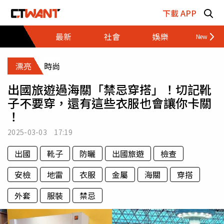
跳至主要內容區塊
下載 APP
最新
社會
娛樂
財經
漂亮
時尚
出國旅遊過海關「禁忌穿搭」！切記靴
子不要穿，還有這些衣服也會讓你卡關
！
2025-03-03 17:19
出國
靴子
防曬
出國旅遊
檢查
安檢
地雷
衣服
金屬
海關
穿搭
外套
服裝
禁忌