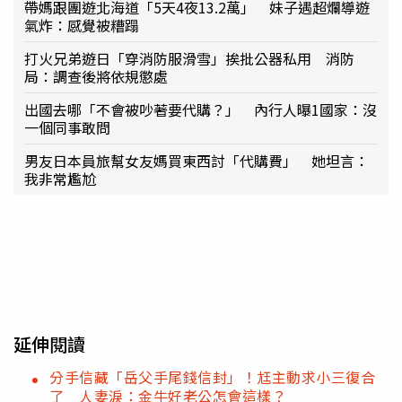
帶媽跟團遊北海道「5天4夜13.2萬」 妹子遇超爛導遊
氣炸：感覺被糟蹋
打火兄弟遊日「穿消防服滑雪」挨批公器私用 消防
局：調查後將依規懲處
出國去哪「不會被吵著要代購？」 內行人曝1國家：沒
一個同事敢問
男友日本員旅幫女友媽買東西討「代購費」 她坦言：
我非常尷尬
延伸閱讀
分手信藏「岳父手尾錢信封」！尪主動求小三復合
了 人妻淚：金牛好老公怎會這樣？