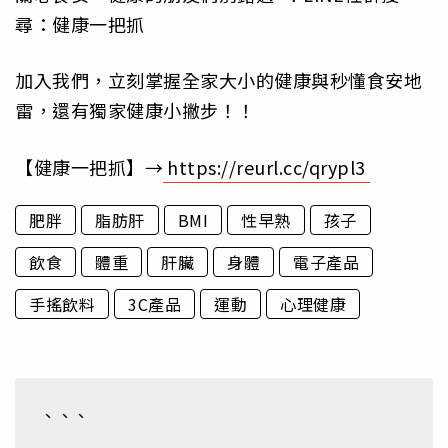
尋：健康一把抓
加入我們，立刻掌握全家大小的健康與秒懂食安地
雷，還有獨家健康小撇步！！
【健康一把抓】→
https://reurl.cc/qrypl3
肥胖
脂肪肝
BMI
性早熟
孩子
飲食
體重
肝臟
身體
電子產品
手搖飲料
3C產品
運動
心理健康
、、、