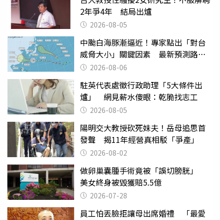
2年爭4年 結局出爐
2026-08-05
中颱白海豚漸逼近！專家點出「對台
威脅大小」關鍵因素 最新預測路徑
曝
2026-08-06
駐英代表處徵行政助理「5大條件出
爐」 網見薪水傻眼：乾脆找志工
2026-08-05
陽明交大教授砍死妹夫！岳母追思首
發聲 揭11年經營真相駁「爭產」
2026-08-02
做卵巢囊腫手術竟被「誤切膀胱」
美女終身被毀獲賠5.5億
2026-07-28
員工怕丟臉拒讓母出席婚禮 「最愛