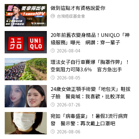
做到這點才有資格說愛你
台灣癌症基金會
20年前舊衣變身精品！UNIQLO「神
級服務」曝光 網讚：穿一輩子
2026-08-04
環法女子自行車賽爆「胸罩作弊」！
空氣阻力可降3.6％ 官方急出手
2026-08-05
24歲女做正顎手術變「地包天」鞋拔
子臉 醫竟喊：我喜歡，比較洋氣
2026-07-26
宛如「病毒盛宴」！暑假3流行病齊
發 醫示警：再次戴上口罩吧
2026-08-06