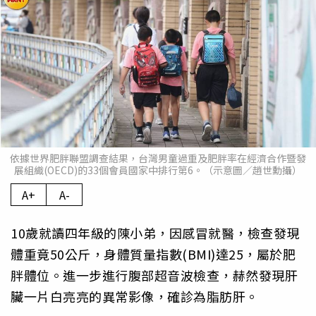
依據世界肥胖聯盟調查結果，台灣男童過重及肥胖率在經濟合作暨發
展組織(OECD)的33個會員國家中排行第6。（示意圖／趙世勳攝）
A+
A-
10歲就讀四年級的陳小弟，因感冒就醫，檢查發現
體重竟50公斤，身體質量指數(BMI)達25，屬於肥
胖體位。進一步進行腹部超音波檢查，赫然發現肝
臟一片白亮亮的異常影像，確診為脂肪肝。