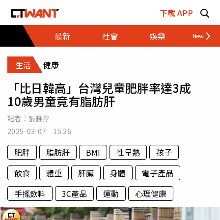
跳至主要內容區塊
下載 APP
最新
社會
娛樂
財經
生活
健康
「比日韓高」台灣兒童肥胖率達3成
10歲男童竟有脂肪肝
記者：
張雅淳
2025-03-07 15:26
肥胖
脂肪肝
BMI
性早熟
孩子
飲食
體重
肝臟
身體
電子產品
手搖飲料
3C產品
運動
心理健康