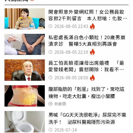
開會照意外變網紅照！女公務員妝
容掀2千則留言 本人怒嗆：化妝有
錯嗎
2026-08-05 22:43
私密處長滿白色小顆粒！20歲男崩
潰求診 醫曝5大真相別再誤會
2026-08-05 22:10
員工怕丟臉拒讓母出席婚禮 「最
愛發錢老闆」震怒開除：我看不起
你
2026-08-05 18:50
腹部脂肪的「剋星」找到了，常吃這
幾物，吃走大肚囊，瘦出小蠻腰
新素簡
男喊「GG天天洗很乾淨」尿尿完不需
洗手！ 泌尿科醫揭隱形污染源
2026-07-14