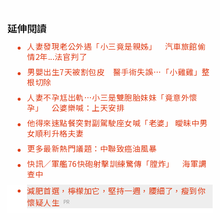
延伸閱讀
人妻發現老公外遇「小三竟是親姊」 汽車旅館偷
情2年...法官判了
男嬰出生7天被割包皮 醫手術失誤…「小雞雞」整
根切除
人妻不孕尪出軌…小三是雙胞胎妹妹「竟意外懷
孕」 公婆樂喊：上天安排
他得來速點餐突對副駕駛座女喊「老婆」 曖昧中男
女順利升格夫妻
更多最新熱門議題：中聯致癌油風暴
快訊／軍艦76快砲射擊訓練驚傳「膛炸」 海軍調
查中
減肥首選，檸檬加它，堅持一週，腰細了，瘦到你
懷疑人生
PR