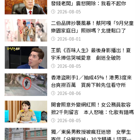
發錢老闆」震怒開除：我看不起你
2026-08-05
二伯品牌抄襲風暴！蔡阿嘎「9月兒童
樂園家庭日」照辦嗎？北捷鬆口了
2026-08-01
王凱《百味人生》最後身影播出！夏
宇禾捧信哭喊愛意 劇迷全破防
2026-08-05
香港盜刷手1／抽成45%！港男3度來
台爽撈百萬 買房下斡先住看守所
2026-08-06
開會照意外變網紅照！女公務員妝容
掀2千則留言 本人怒嗆：化妝有錯嗎
2026-08-05
獨／東吳男教授被瘋狂迷戀 女學生
寄信「分屍吃掉」30次騷擾！認罪免