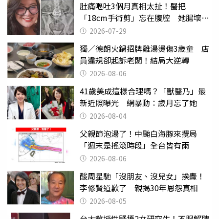
肚痛嘔吐3個月真相太扯！醫把
「18cm手術剪」忘在腹腔 她腸壞死
險喪命
2026-07-29
獨／德朗火鍋招牌雞湯燙傷3歲童 店
員違規卻起訴老闆！結局大逆轉
2026-08-06
41歲美成這樣合理嗎？「獸醫乃」最
新近照曝光 網暴動：歲月忘了她
2026-08-04
父親節泡湯了！中颱白海豚來攪局
「週末是搖滾時段」全台皆有雨
2026-08-06
酸周星馳「沒朋友、沒兒女」挨轟！
李修賢道歉了 親揭30年恩怨真相
2026-08-05
台大教授性騷擾2女研究生！不服解聘