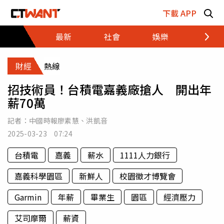
跳至主要內容區塊
下載 APP
最新
社會
娛樂
財經
財經
熱線
招技術員！台積電嘉義廠搶人 開出年
薪70萬
記者：
中國時報廖素慧
、
洪凱音
2025-03-23 07:24
台積電
嘉義
薪水
1111人力銀行
嘉義科學園區
新鮮人
校園徵才博覽會
Garmin
年薪
畢業生
園區
經濟壓力
艾司摩爾
薪資