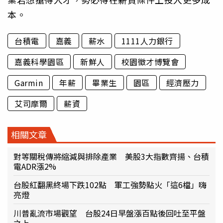
本。
台積電
嘉義
薪水
1111人力銀行
嘉義科學園區
新鮮人
校園徵才博覽會
Garmin
年薪
畢業生
園區
經濟壓力
艾司摩爾
薪資
相關文章
對等關稅傳將縮減與排除產業 美股3大指數齊揚、台積
電ADR漲2%
台股紅翻黑終場下跌102點 軍工強勢點火「這6檔」嗨
亮燈
川普亂流市場觀望 台股24日早盤漲百點後回吐至平盤
之上