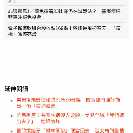
心猿意馬1／罷免連署35比零仍在試戰法？ 基層疾呼
藍專注罷免投票
電子權值軟腳台股收跌168點！營建逆風迎春天 「這
檔」漲停亮燈
延伸閱讀
美男搭飛機便秘蹲廁所30分鐘 機長破門強行拖
出…他「被迫露鳥」
分完祖產！長輩生病沒人要顧⋯女兒全喊「我們嫁
出去了」 媳婦氣炸
醫師拔錯牙「鐵絲綑綁」硬塞回去 陸女痛到墜樓