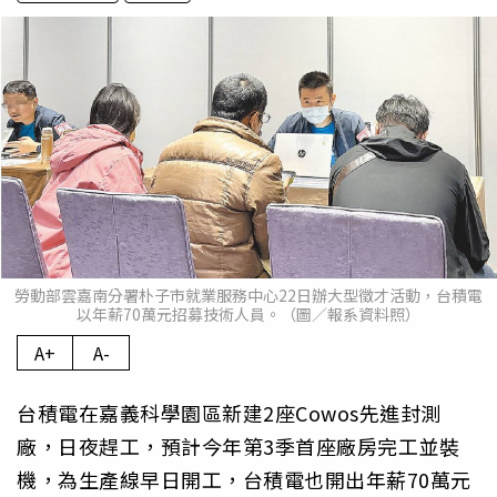
勞動部雲嘉南分署朴子市就業服務中心22日辦大型徵才活動，台積電
以年薪70萬元招募技術人員。（圖／報系資料照）
A+
A-
台積電在嘉義科學園區新建2座Cowos先進封測
廠，日夜趕工，預計今年第3季首座廠房完工並裝
機，為生產線早日開工，台積電也開出年薪70萬元