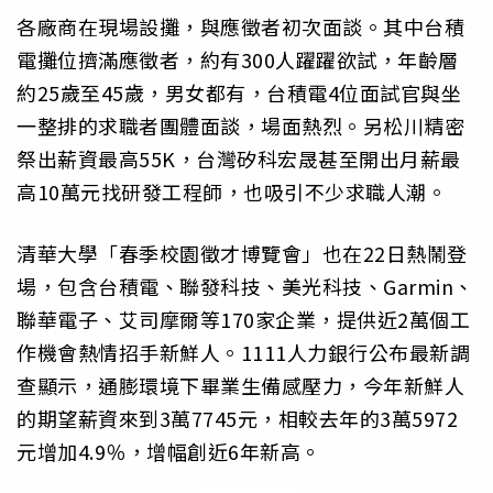
各廠商在現場設攤，與應徵者初次面談。其中台積
電攤位擠滿應徵者，約有300人躍躍欲試，年齡層
約25歲至45歲，男女都有，台積電4位面試官與坐
一整排的求職者團體面談，場面熱烈。另松川精密
祭出薪資最高55K，台灣矽科宏晟甚至開出月薪最
高10萬元找研發工程師，也吸引不少求職人潮。
清華大學「春季校園徵才博覽會」也在22日熱鬧登
場，包含台積電、聯發科技、美光科技、Garmin、
聯華電子、艾司摩爾等170家企業，提供近2萬個工
作機會熱情招手新鮮人。1111人力銀行公布最新調
查顯示，通膨環境下畢業生備感壓力，今年新鮮人
的期望薪資來到3萬7745元，相較去年的3萬5972
元增加4.9％，增幅創近6年新高。