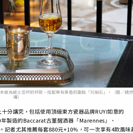
入原本做為威士忌杯的杯款，搭配帶有果香的甜點「托帕石」。（圖／魏
攝）
十分講究，包括使用頂級東方瓷器品牌RUYI如意的
0年製造的Baccarat古董醒酒器「Marennes」、
意境。記者尤其推薦每套880元+10%，可一次享有4款風味