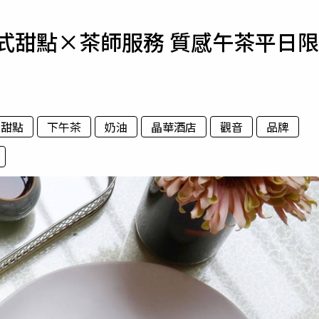
寵物
式甜點×茶師服務 質感午茶平日限
運勢
運動
梅酒
甜點
下午茶
奶油
晶華酒店
觀音
品牌