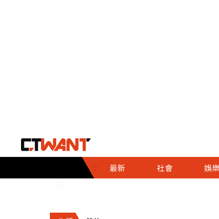
社會首頁
娛樂首頁
財經首頁
政
:::
最新
社會
娛
時事
即時
熱線
:::
直擊
大條
人物
調查
專題
３Ｃ