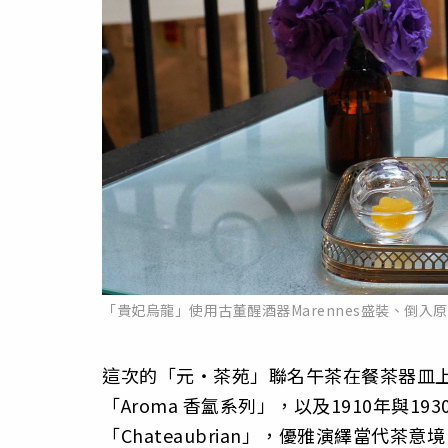
「貴妃烏龍」使用古董醒酒器Marennes盛裝、倒
這次的「元‧茶苑」聯名午茶在餐茶器皿上
「Aroma 香氳系列」，以及1910年與193
「Chateaubrian」，優雅演繹當代茶