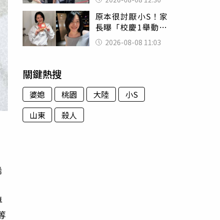
殯儀館陪她說話
原本很討厭小S！家
長曝「校慶1舉動」
讓她徹底改觀 網
2026-08-08 11:03
友洗版認證
關鍵熱搜
婆媳
桃園
大陸
小S
山東
殺人
稀
‧
專
等