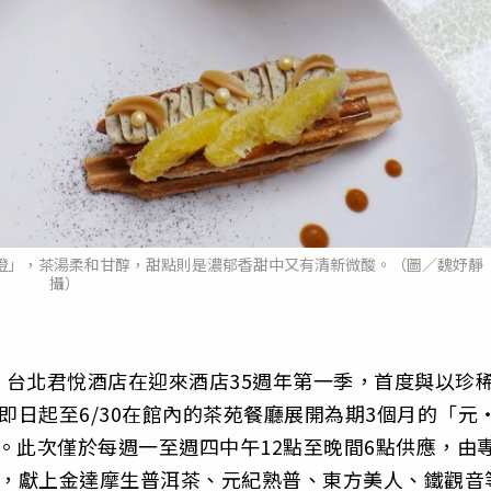
點「榛橙」，茶湯柔和甘醇，甜點則是濃郁香甜中又有清新微酸。（圖／魏妤靜
攝）
台北君悅酒店在迎來酒店35週年第一季，首度與以珍
，即日起至6/30在館內的茶苑餐廳展開為期3個月的「元
」午茶活動。此次僅於每週一至週四中午12點至晚間6點供應，由
團隊，獻上金達摩生普洱茶、元紀熟普、東方美人、鐵觀音