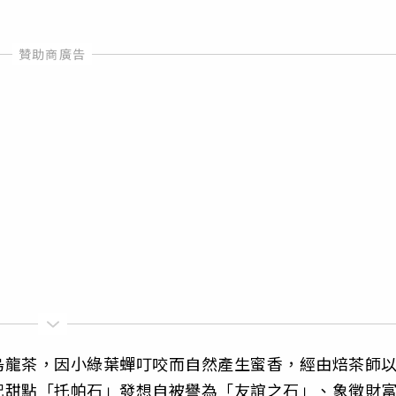
烏龍茶，因小綠葉蟬叮咬而自然產生蜜香，經由焙茶師
配甜點「托帕石」發想自被譽為「友誼之石」、象徵財