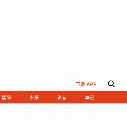
下載 APP
國際
永續
影音
專題