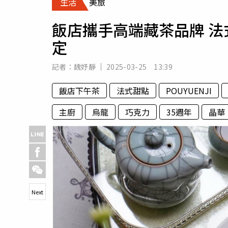
生活
美旅
人物
汽車
飯店攜手高端藏茶品牌 法
專欄
定
房產新勢力
記者：
魏妤靜
2025-03-25 13:39
飯店下午茶
法式甜點
POUYUENJI
主廚
烏龍
巧克力
35週年
晶華
Next