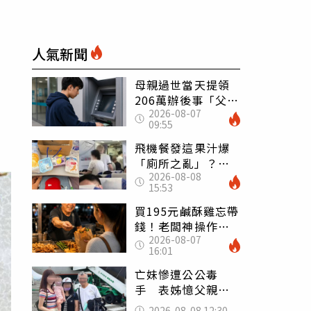
人氣新聞
母親過世當天提領
206萬辦後事「父子
2026-08-07
遭判刑」 律師：
09:55
搶錢先下手是罪
飛機餐發這果汁爆
「廁所之亂」？乘
2026-08-08
客崩潰：差點丟大
15:53
臉 醫揭3類人別亂
喝
買195元鹹酥雞忘帶
錢！老闆神操作
2026-08-07
「倒找5元」 全網
16:01
看哭：這就是台灣
亡妹慘遭公公毒
手 表姊憶父親節
前夕：小舅舅仍到
2026-08-08 12:30