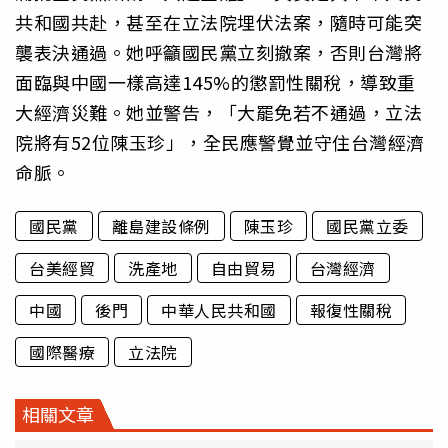
共和國共赴，甚至在立法院埋伏法案，隨時可能突
襲表決通過。她呼籲國民黨立刻撤案，否則台灣將
面臨與中國一樣高達145%的懲罰性關稅，導致重
大經濟災難。她並警告，「大罷免若不通過，立法
院將有52位陳玉珍」，全民應警覺並守住台灣經濟
命脈。
國民黨
離島建設條例
陳玉珍
國民黨立委
台美經貿
洗產地
自由貿易
台灣經濟
中國
後門
中華人民共和國
報復性關稅
國際醫療
立法院
相關文章