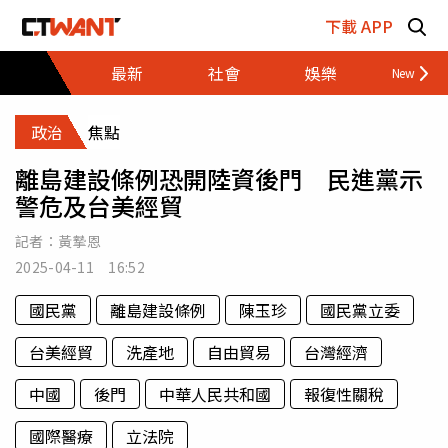
跳至主要內容區塊
下載 APP
最新
社會
娛樂
財經
政治
焦點
離島建設條例恐開陸資後門 民進黨示
警危及台美經貿
記者：
黃摯恩
2025-04-11 16:52
國民黨
離島建設條例
陳玉珍
國民黨立委
台美經貿
洗產地
自由貿易
台灣經濟
中國
後門
中華人民共和國
報復性關稅
國際醫療
立法院