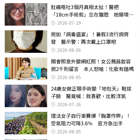
肚痛嘔吐3個月真相太扯！醫把
「18cm手術剪」忘在腹腔 她腸壞死
險喪命
2026-07-29
宛如「病毒盛宴」！暑假3流行病齊
發 醫示警：再次戴上口罩吧
2026-08-06
開會照意外變網紅照！女公務員妝容
掀2千則留言 本人怒嗆：化妝有錯嗎
2026-08-05
24歲女做正顎手術變「地包天」鞋拔
子臉 醫竟喊：我喜歡，比較洋氣
2026-07-26
環法女子自行車賽爆「胸罩作弊」！
空氣阻力可降3.6％ 官方急出手
2026-08-05