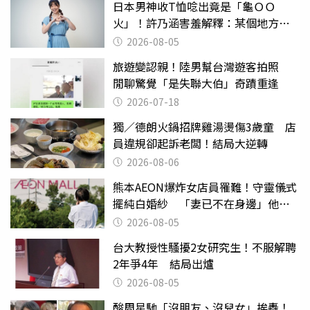
日本男神收T恤唸出竟是「龜ＯＯ
火」！許乃涵害羞解釋：某個地方燃
燒起來了
2026-08-05
旅遊變認親！陸男幫台灣遊客拍照
閒聊驚覺「是失聯大伯」奇蹟重逢
2026-07-18
獨／德朗火鍋招牌雞湯燙傷3歲童 店
員違規卻起訴老闆！結局大逆轉
2026-08-06
熊本AEON爆炸女店員罹難！守靈儀式
擺純白婚紗 「妻已不在身邊」他淚
喊：無法想像
2026-08-05
台大教授性騷擾2女研究生！不服解聘
2年爭4年 結局出爐
2026-08-05
酸周星馳「沒朋友、沒兒女」挨轟！