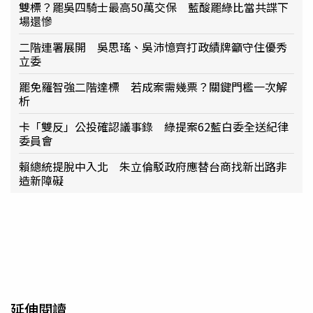
雙標？罷吳四騎士最高50萬交保 藍酸罷綠比當共諜下
場還慘
二階連署展開 吳思瑤、吳沛憶齊打政績牌籲守住優秀
立委
罷免羅智強二階達標 若成案需幾票？關鍵門檻一次解
析
卡「雙反」公投確認議事錄 綠提案62藍白委全送紀律
委員會
賴總統提脫中入北 朱立倫駁政府應替台商找新出路非
造新障礙
延伸閱讀