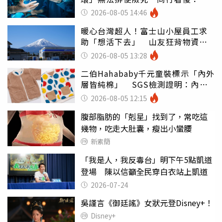
糕至極
2026-08-05 14:46
暖心台灣超人！富士山小屋員工求
助「想活下去」 山友狂背物資上
山：台灣真的是寶島
2026-08-05 13:28
二伯Hahababy千元童裝標示「內外
層皆純棉」 SGS檢測證明：內裡
100%聚酯纖維
2026-08-05 12:15
腹部脂肪的「剋星」找到了，常吃這
幾物，吃走大肚囊，瘦出小蠻腰
新素簡
「我是人，我反毒台」明下午5點凱道
登場 陳以信籲全民穿白衣站上凱道
2026-07-24
吳謹言《御廷謠》女狀元登Disney+！
Disney+