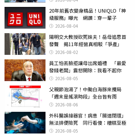
20年前舊衣變身精品！UNIQLO「神
級服務」曝光 網讚：穿一輩子
2026-08-04
陽明交大教授砍死妹夫！岳母追思首
發聲 揭11年經營真相駁「爭產」
2026-08-02
員工怕丟臉拒讓母出席婚禮 「最愛
發錢老闆」震怒開除：我看不起你
2026-08-05
父親節泡湯了！中颱白海豚來攪局
「週末是搖滾時段」全台皆有雨
2026-08-06
外科醫誤接器官！病患「腸道閉環」
無法排便險死 同行看傻：糟糕至極
2026-08-05