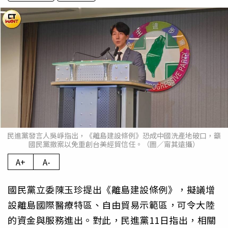
民進黨發言人吳崢指出，《離島建設條例》恐成中國洗產地破口，籲
國民黨撤案以免重創台美經貿信任。（圖／甯其遠攝）
A+
A-
國民黨立委陳玉珍提出《離島建設條例》，擬議增
設離島國際醫療特區、自由貿易示範區，可令大陸
的資金與服務進出。對此，民進黨11日指出，相關