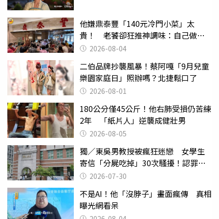
他嫌鼎泰豐「140元冷門小菜」太
貴！ 老饕卻狂推神調味：自己做不
出來
2026-08-04
二伯品牌抄襲風暴！蔡阿嘎「9月兒童
樂園家庭日」照辦嗎？北捷鬆口了
2026-08-01
180公分僅45公斤！他右肺受損仍苦練
2年 「紙片人」逆襲成健壯男
2026-08-05
獨／東吳男教授被瘋狂迷戀 女學生
寄信「分屍吃掉」30次騷擾！認罪免
關
2026-07-30
不是AI！他「沒脖子」畫面瘋傳 真相
曝光網看呆
2026-08-04