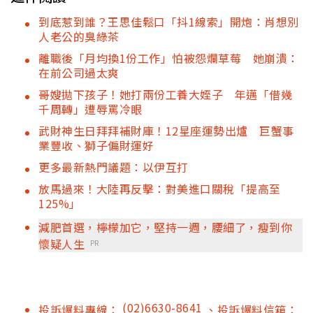
到底惹到誰？王思佳鬆口「抖1線索」開炮：肖想別
人老公的臭綠茶
離職後「月均換1份工作」怕被怨爛草莓 她崩潰：
在前公司過太爽
哥嫂拋下孩子！她打兩份工養大姪子 年邁「借幾
千周轉」遭辱罵冷眼
武財神生日拜拜補財庫！12星座運勢出爐 巨蟹事
業豐收、獅子偏財運好
更多最新熱門議題：以伊互打
放馬過來！大陸再反擊：對美進口關稅「提高至
125%」
減肥首選，檸檬加它，堅持一週，腰細了，瘦到你
懷疑人生
PR
(02)6630-8641
投訴爆料專線：
、投訴爆料信箱：