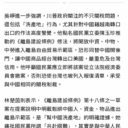
吳崢進一步強調，川普政府關注的不只關稅問題，
還包括「洗產地」行為，尤其針對中國藉越南轉口
出口的作法高度警覺。他點名國民黨立委陳玉珍推
動的《離島建設條例》修法，將開放中資、中物、
中勞進入離島自由貿易示範區，恐形同替中國開後
門，讓中國商品經台灣轉出口美國，嚴重危及台灣
信用。他呼籲國民黨應立即將該案從立法院經濟委
員會撤案，否則恐使台灣也被列入報復清單，承受
與中國相同的關稅制裁。
林楚茵則表示，《離島建設條例》第十八條之一草
案在提案說明中明載鬆綁中國人、資金、物品進出
離島示範區，是「幫中國洗產地」的明確證據。她
痛批國民黨所謂「共赴國難」，其實是與中華人民