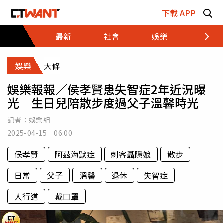
跳至主要內容區塊
下載 APP
最新
社會
娛樂
財經
娛樂
大條
娛樂報報／侯孝賢患失智症2年近況曝
光 生日兒陪散步度過父子溫馨時光
記者：
娛樂組
2025-04-15 06:00
侯孝賢
阿茲海默症
刺客聶隱娘
散步
日常
父子
溫馨
退休
失智症
人行道
戴口罩