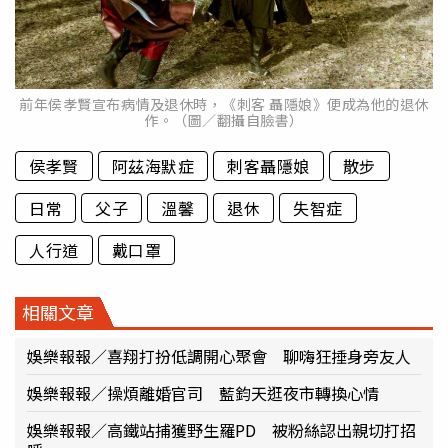
前年侯孝賢宣布病情及退休時，《刺客 聶隱娘》便成為他的退休
作。（圖／翻攝自臉書）
侯孝賢
阿茲海默症
刺客聶隱娘
散步
日常
父子
溫馨
退休
失智症
人行道
戴口罩
相關文章
娛樂報報／喜翔打扮低調開心聚會 聊嗨狂捶身旁友人
娛樂報報／操煩離婚官司 藍鈞天逛夜市轉換心情
娛樂報報／高鐵站捕獲野生羅PD 被粉絲認出親切打招