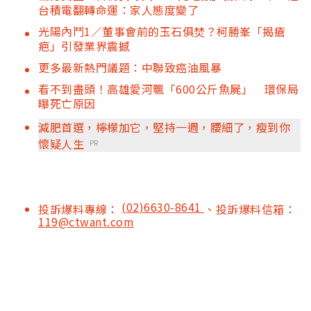
台積電翻轉命運：家人態度變了
光陽內鬥1／董事會前的玉石俱焚？柯勝峯「揭瘡
疤」引發業界震撼
更多最新熱門議題：中聯致癌油風暴
看不到盡頭！高雄愛河飄「600公斤魚屍」 環保局
曝死亡原因
減肥首選，檸檬加它，堅持一週，腰細了，瘦到你
懷疑人生
PR
(02)6630-8641
投訴爆料專線：
、投訴爆料信箱：
119@ctwant.com