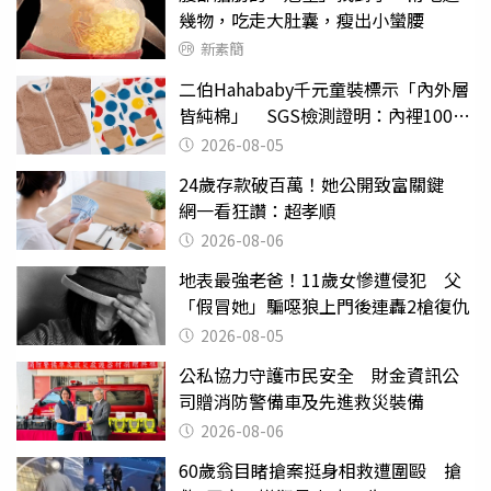
幾物，吃走大肚囊，瘦出小蠻腰
新素簡
二伯Hahababy千元童裝標示「內外層
皆純棉」 SGS檢測證明：內裡100%
聚酯纖維
2026-08-05
24歲存款破百萬！她公開致富關鍵
網一看狂讚：超孝順
2026-08-06
地表最強老爸！11歲女慘遭侵犯 父
「假冒她」騙噁狼上門後連轟2槍復仇
2026-08-05
公私協力守護市民安全 財金資訊公
司贈消防警備車及先進救災裝備
2026-08-06
60歲翁目睹搶案挺身相救遭圍毆 搶