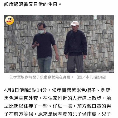
起度過溫馨又日常的生日。
侯孝賢散步時兒子侯甫嶽就陪在身邊。（圖／本刊攝影組）
4月8日傍晚5點14分，侯孝賢帶著米色帽子、身穿
黑色薄夾克外套，在住家附近的人行道上散步，臉
型比起以往瘦了一些。仔細一瞧，前方戴口罩的男
子在前方等候，原來是侯孝賢的兒子侯甫嶽，兒子