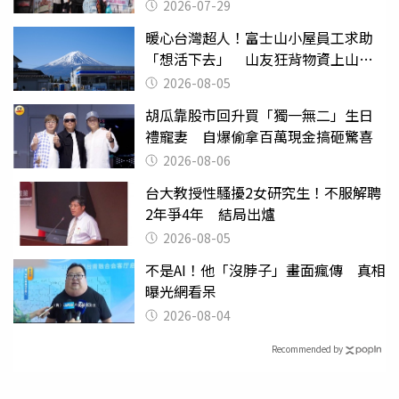
曝光
2026-07-29
暖心台灣超人！富士山小屋員工求助
「想活下去」 山友狂背物資上山：
台灣真的是寶島
2026-08-05
胡瓜靠股市回升買「獨一無二」生日
禮寵妻 自爆偷拿百萬現金搞砸驚喜
2026-08-06
台大教授性騷擾2女研究生！不服解聘
2年爭4年 結局出爐
2026-08-05
不是AI！他「沒脖子」畫面瘋傳 真相
曝光網看呆
2026-08-04
Recommended by