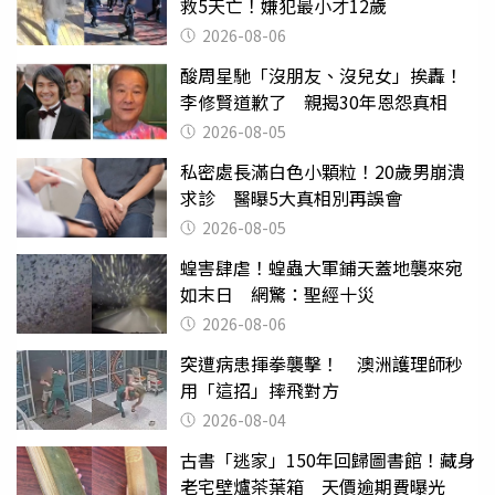
救5天亡！嫌犯最小才12歲
2026-08-06
酸周星馳「沒朋友、沒兒女」挨轟！
李修賢道歉了 親揭30年恩怨真相
2026-08-05
私密處長滿白色小顆粒！20歲男崩潰
求診 醫曝5大真相別再誤會
2026-08-05
蝗害肆虐！蝗蟲大軍鋪天蓋地襲來宛
如末日 網驚：聖經十災
2026-08-06
突遭病患揮拳襲擊！ 澳洲護理師秒
用「這招」摔飛對方
2026-08-04
古書「逃家」150年回歸圖書館！藏身
老宅壁爐茶葉箱 天價逾期費曝光