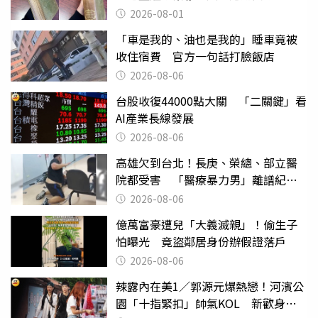
2026-08-01
「車是我的、油也是我的」睡車竟被
收住宿費 官方一句話打臉飯店
2026-08-06
台股收復44000點大關 「二關鍵」看
AI產業長線發展
2026-08-06
高雄欠到台北！長庚、榮總、部立醫
院都受害 「醫療暴力男」離譜紀錄
曝光
2026-08-06
億萬富豪遭兒「大義滅親」！偷生子
怕曝光 竟盜鄰居身份辦假證落戶
2026-08-06
辣露內在美1／郭源元爆熱戀！河濱公
園「十指緊扣」帥氣KOL 新歡身份