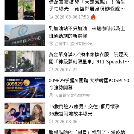
億萬富豪遭兒「大義滅親」！偷生
子怕曝光 竟盜鄰居身份辦假證落
戶
2026-08-06 17:53
到加油站不只加油 來速咖啡成爲上
班通勤族的新選擇
台灣中油股份有限公司
黃金單身漢2／換車像換衣服 阮經天
開「神級夢幻限量車」911 Speedster
有錢不一定能買到
2026-07-22
009829掌握AI關鍵 大華韓國KOSPI 50
今強勢開募
大華銀全能行銷方案
15歲倒追27歲男！交往1個月懷孕
36歲當阿嬤故事曝光
2026-08-06
腹部脂肪的「剋星」找到了，常吃這