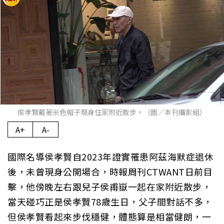
侯孝賢戴著米色帽子現身住家附近散步。（圖／本刊攝影組）
A+
A-
國際名導侯孝賢自2023年證實罹患阿茲海默症退休
後，未曾現身公開場合，時報周刊CTWANT日前目
擊，他傍晚左右跟兒子侯甫嶽一起在家附近散步，
當天碰巧正是侯孝賢78歲生日，父子間對話不多，
但侯孝賢看起來步伐穩健，體態算是相當健朗，一