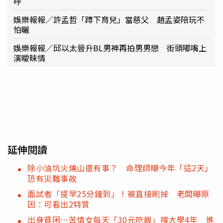
呼
娛樂報報／許孟哲「蹲下育兒」當慈父 趙孟姿陪玩不
怕曬
娛樂報報／邱以太晉升BL男神再拍男男戀 街頭嘟嘴上
演曖昧情
延伸閱讀
除小油坑火燒山還有事？ 命理師曝今年「這2天」
恐有災難事故
面試者「提早25分鐘到」！被直接刷掉 老闆曝原
因：可看出2特質
出身貧困…苦情女每天「30元吃飯」撐大學4年 進