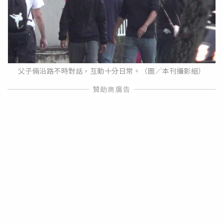
父子倆沿路不時對話，互動十分日常。（圖／本刊攝影組）