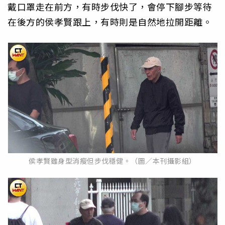
戴口罩走在前方，有時步伐快了，會停下腳步等待
在後方的侯孝賢跟上，有時則是自然地拉開距離。
侯孝賢雖身型消瘦但步伐穩健。（圖／本刊攝影組）