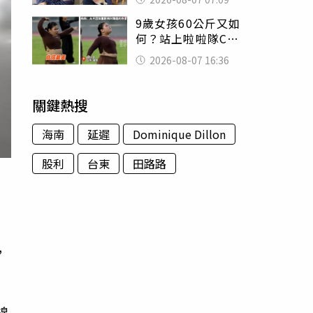
用鮮卑文寫詩？
9歲女孩60公斤又如
何？站上啦啦隊C位
驚艷全場 千萬網
2026-08-07 16:36
友被圈粉
關鍵熱搜
海南
延遲
Dominique Dillon
股利
台東
田路路
察
，
線