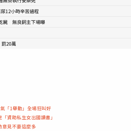
體無奈執行安樂死
尿12小時辛苦過程
乾屍 無良飼主下場曝
罰20萬
氣「1舉動」全場狂叫好
兒「資助私生女出國讀書」
助意見不要這麼多