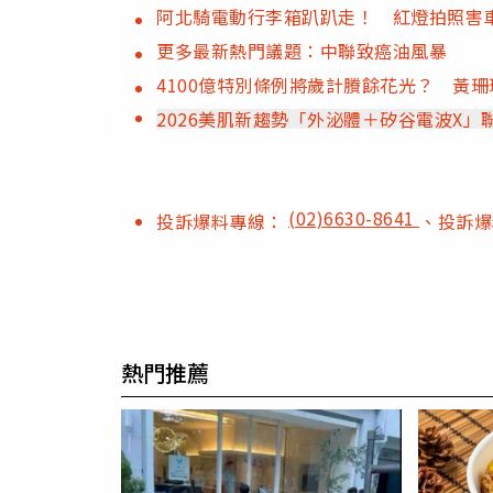
阿北騎電動行李箱趴趴走！ 紅燈拍照害車
更多最新熱門議題：中聯致癌油風暴
4100億特別條例將歲計賸餘花光？ 黃
2026美肌新趨勢「外泌體＋矽谷電波X
(02)6630-8641
投訴爆料專線：
、投訴
熱門推薦