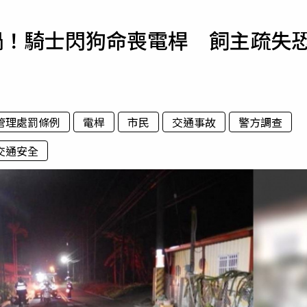
寵物
禍！騎士閃狗命喪電桿 飼主疏失
運勢
運動
梅酒
管理處罰條例
電桿
市民
交通事故
警方調查
交通安全