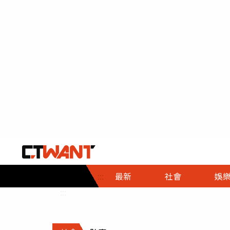
社會首頁
娛樂首頁
財經首頁
政
:::
最新
社會
娛
時事
即時
熱線
:::
直擊
大條
人物
調查
專題
３Ｃ