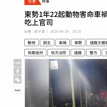
社會
時事
人物
汽車
東勢1年22起動物害命車
專欄
吃上官司
房產新勢力
記者：
莊于萱
2025-04-29 14:25
動物
飼主
車禍
東勢
道路交通
有期徒刑
地方法院
道路
警方
Next