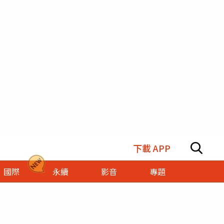
下載 APP
國際
永續
影音
專題