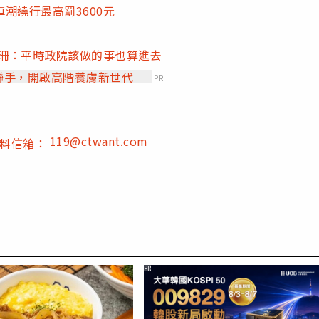
潮繞行最高罰3600元
珊珊：平時政院該做的事也算進去
」聯手，開啟高階養膚新世代
PR
119@ctwant.com
爆料信箱：
PR