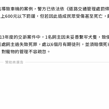
逃導致車禍的案例，警方已依法依《道路交通管理處罰
以上600元以下罰鍰，但若因此造成民眾受傷甚至死亡，
13年度的交訴案件中，1名飼主因未妥善繫牢犬隻，致
判處飼主過失致死罪，處以6個月有期徒刑，並須賠償死
，對寵物的管理不容疏忽。