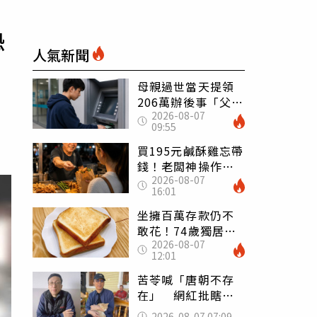
恐
人氣新聞
母親過世當天提領
206萬辦後事「父子
2026-08-07
遭判刑」 律師：
09:55
搶錢先下手是罪
買195元鹹酥雞忘帶
錢！老闆神操作
2026-08-07
「倒找5元」 全網
16:01
看哭：這就是台灣
坐擁百萬存款仍不
敢花！74歲獨居翁
2026-08-07
「1餐只吃1片吐
12:01
司」 半年後暴瘦
嚇壞女兒
苦苓喊「唐朝不存
在」 網紅批瞎編
歷史：李白、杜甫
2026-08-07 07:09