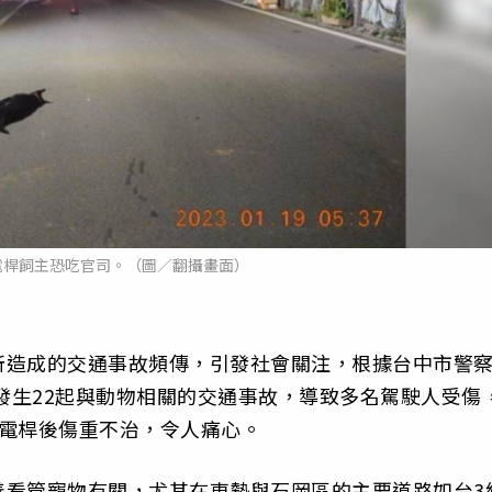
電桿飼主恐吃官司。（圖／翻攝畫面）
所造成的交通事故頻傳，引發社會關注，根據台中市警
便發生22起與動物相關的交通事故，導致多名駕駛人受傷
旁電桿後傷重不治，令人痛心。
善看管寵物有關，尤其在東勢與石岡區的主要道路如台3