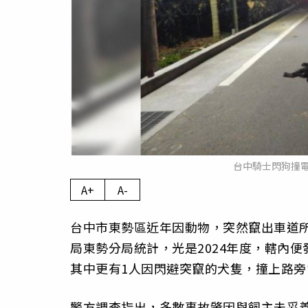
台中騎士閃狗撞
A+
A-
台中市東勢區近年因動物，突然竄出車道
局東勢分局統計，光是2024年度，轄內
其中更有1人因閃避突竄的犬隻，撞上路
警方調查指出，多數事故肇因與飼主未妥