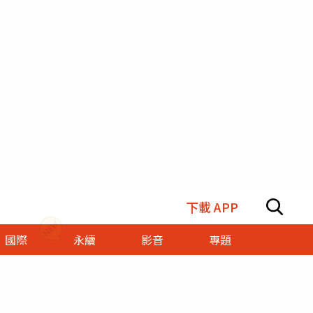
下載 APP
國際
永續
影音
專題