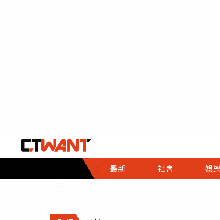
社會首頁
娛樂首頁
財經首頁
政
:::
最新
社會
娛
時事
即時
熱線
:::
直擊
大條
人物
調查
專題
３Ｃ