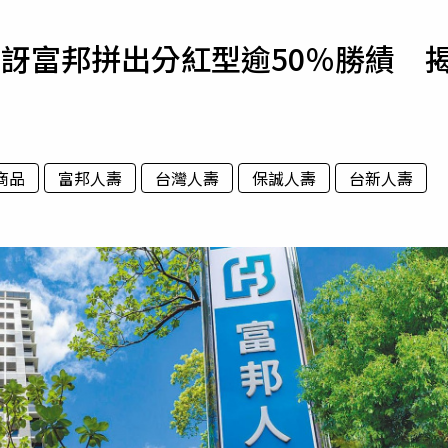
寵物
訝富邦拼出分紅型逾50％勝績 
運勢
運動
梅酒
商品
富邦人壽
台灣人壽
保誠人壽
台新人壽