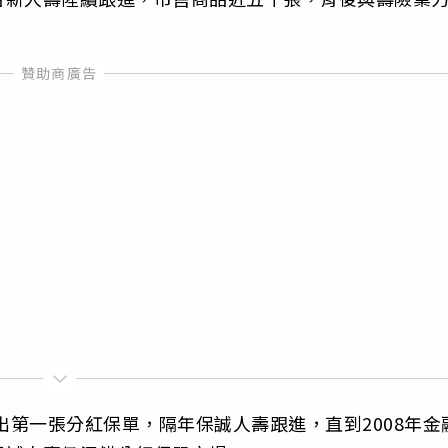
出第一張分紅保單，隔年保誠人壽跟進，直到2008年金