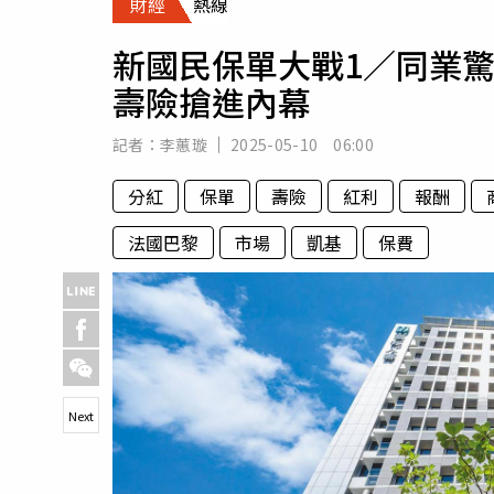
財經
熱線
人物
汽車
新國民保單大戰1／同業驚
專欄
壽險搶進內幕
房產新勢力
記者：
李蕙璇
2025-05-10 06:00
分紅
保單
壽險
紅利
報酬
法國巴黎
市場
凱基
保費
Next