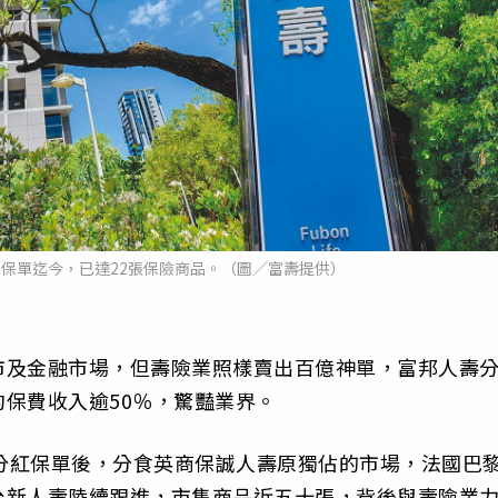
分紅保單迄今，已達22張保險商品。（圖／富壽提供）
市及金融市場，但壽險業照樣賣出百億神單，富邦人壽
保費收入逾50％，驚豔業界。
賣分紅保單後，分食英商保誠人壽原獨佔的市場，法國巴
台新人壽陸續跟進，市售商品近五十張，背後與壽險業