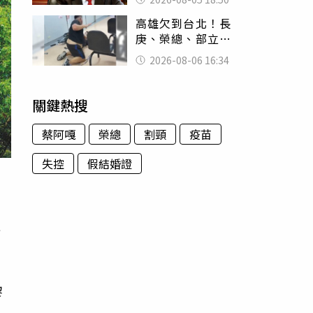
除：我看不起你
高雄欠到台北！長
庚、榮總、部立醫
院都受害 「醫療
2026-08-06 16:34
暴力男」離譜紀錄
曝光
關鍵熱搜
蔡阿嘎
榮總
割頸
疫苗
失控
假結婚證
分
黎
力