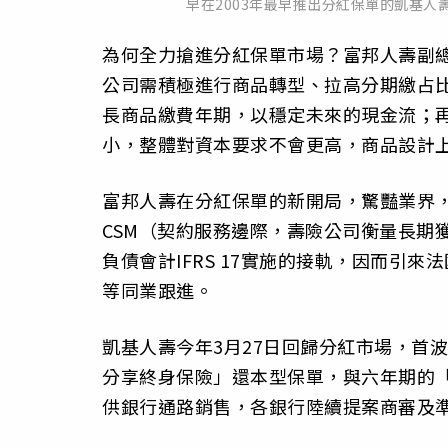
早在2003年最早推出分紅保單的凱基人
為何全力搶進分紅保單市場？富邦人壽副總黃
公司需積極進行商品轉型、拉高分期繳占
長商品繳費年期，以穩定未來的現金流；
小，整體對資本要求不會更高，商品設計
富邦人壽在分紅保單的新開局，驚豔業界
CSM（契約服務邊際，壽險公司衡量長期
負債會計IFRS 17實施的接軌，因而引
等同業跟進。
凱基人壽今年3月27日回歸分紅市場，首
分享終身保險」還本型保單，與六年期的
供銀行通路銷售，各銀行陸續提案商審及