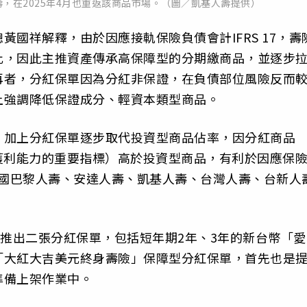
壽，在2025年4月也重返該商品市場。（圖／凱基人壽提供）
國祥解釋，由於因應接軌保險負債會計IFRS 17，壽
比，因此主推資產傳承高保障型的分期繳商品，並逐步
再者，分紅保單因為分紅非保證，在負債部位風險反而
上強調降低保證成分、輕資本類型商品。
，加上分紅保單逐步取代投資型商品佔率，因分紅商品
獲利能力的重要指標）高於投資型商品，有利於因應保
來法國巴黎人壽、安達人壽、凱基人壽、台灣人壽、台新人
波推出二張分紅保單，包括短年期2年、3年的新台幣「愛
「大紅大吉美元終身壽險」保障型分紅保單，首先也是
準備上架作業中。