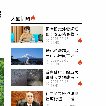
揭
人氣新聞
開會照意外變網紅
照！女公務員妝容
2026-08-05
掀2千則留言 本人
22:43
怒嗆：化妝有錯嗎
暖心台灣超人！富
士山小屋員工求助
2026-08-05
「想活下去」 山
13:28
友狂背物資上山：
台灣真的是寶島
蝗害肆虐！蝗蟲大
軍鋪天蓋地襲來宛
2026-08-06
如末日 網驚：聖
13:41
經十災
員工怕丟臉拒讓母
出席婚禮 「最愛
發錢老闆」震怒開
2026-08-05 18:50