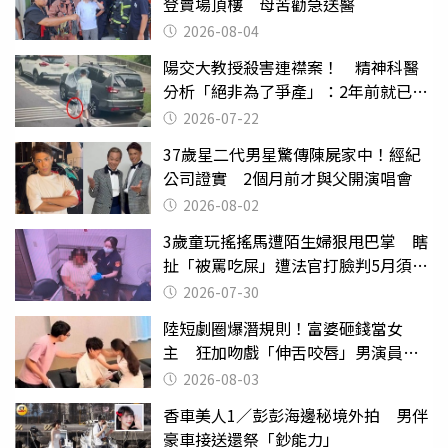
登賣場頂樓 母苦勸急送醫
2026-08-04
陽交大教授殺害連襟案！ 精神科醫
分析「絕非為了爭產」：2年前就已言
行詭異
2026-07-22
37歲星二代男星驚傳陳屍家中！經紀
公司證實 2個月前才與父開演唱會
2026-08-02
3歲童玩搖搖馬遭陌生婦狠甩巴掌 瞎
扯「被罵吃屎」遭法官打臉判5月須入
監
2026-07-30
陸短劇圈爆潛規則！富婆砸錢當女
主 狂加吻戲「伸舌咬唇」男演員崩
潰
2026-08-03
香車美人1／彭彭海邊秘境外拍 男伴
豪車接送還祭「鈔能力」