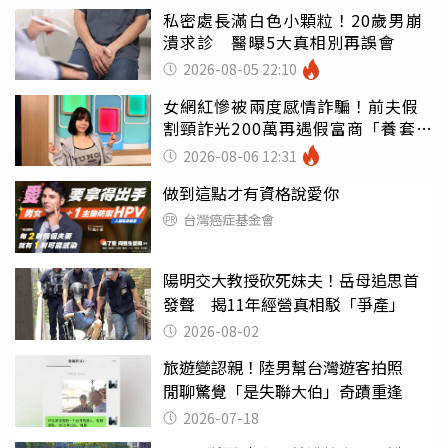
私密處長滿白色小顆粒！20歲男崩
潰求診 醫曝5大真相別再誤會
2026-08-05 22:10
女網紅慘被兩度感情詐騙！前夫假
割頸詐光200萬再遇假富商「養套殺
2000萬」
2026-08-06 12:31
做到這點才有資格說愛你
台灣癌症基金會
陽明交大教授砍死妹夫！岳母追思首
發聲 揭11年經營真相駁「爭產」
2026-08-02
旅遊變認親！陸男幫台灣遊客拍照
閒聊驚覺「是失聯大伯」奇蹟重逢
2026-07-18