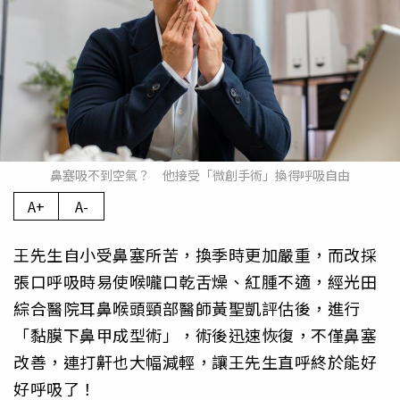
鼻塞吸不到空氣？ 他接受「微創手術」換得呼吸自由
A+
A-
王先生自小受鼻塞所苦，換季時更加嚴重，而改採
張口呼吸時易使喉嚨口乾舌燥、紅腫不適，經光田
綜合醫院耳鼻喉頭頸部醫師黃聖凱評估後，進行
「黏膜下鼻甲成型術」，術後迅速恢復，不僅鼻塞
改善，連打鼾也大幅減輕，讓王先生直呼終於能好
好呼吸了！