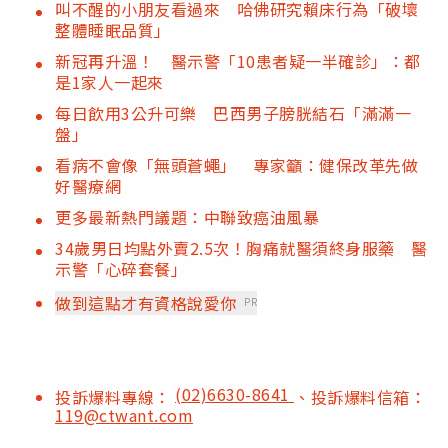
叫不醒的小朋友看過來 哈佛研究賴床行為「破壞
整體睡眠品質」
新冠再升溫！ 醫示警「10患者疑一半確診」：都
是1家人一起來
每日飲用3公升可樂 巴西男子膀胱結石「滿滿一
盤」
看病不會像「無頭蒼蠅」 專家籲：健保改革先做
好醫療網
更多最新熱門議題：中聯致癌油風暴
34歲男日均點外賣2.5次！胸痛就醫須終身服藥 醫
示警「心碎套餐」
做到這點才有資格說愛你
PR
(02)6630-8641
投訴爆料專線：
、投訴爆料信箱：
119@ctwant.com