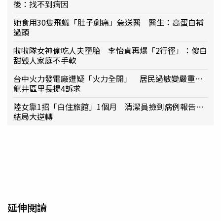
後：找不到病因
她食用30隻飛蟻「肚子劇痛」急送醫 醫生：高蛋白補
過頭
啦啦隊女神偷吃人夫墮胎 李怡貞再爆「2行徑」：傻白
甜毀人家庭不手軟
台中火力發電廠遭疑「火力全開」 居民過敏變嚴重…
龍井區里長提4訴求
陸女靠1招「白住旅館」1個月 清潔員撿到病例報告…
結局大逆轉
延伸閱讀