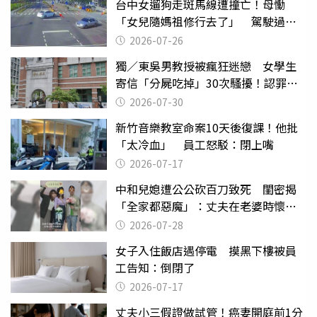
台中女遛狗走斑馬線遭撞亡！母慟
「女兒隨媽祖修行去了」 駕駛過失
致死判9月
2026-07-26
獨／東吳男教授被瘋狂迷戀 女學生
寄信「分屍吃掉」30次騷擾！認罪免
關
2026-07-30
新竹音樂教室命案10天後復課！他批
「太冷血」 員工怒駁：閉上嘴
2026-07-17
中和兒媳遭公公砍百刀致死 閨密揭
「全家都惡魔」：丈夫在老婆時懷孕
摔東西
2026-07-28
女子入住飯店遇停電 摸黑下樓被員
工告知：倒閉了
2026-07-17
丈夫小三假證做試管！癌妻開庭前1分