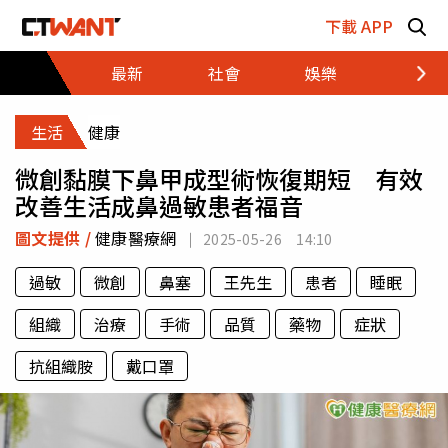
跳至主要內容區塊
下載 APP
最新
社會
娛樂
財經
生活
健康
微創黏膜下鼻甲成型術恢復期短 有效
改善生活成鼻過敏患者福音
圖文提供 /
健康醫療網
2025-05-26 14:10
過敏
微創
鼻塞
王先生
患者
睡眠
組織
治療
手術
品質
藥物
症狀
抗組織胺
戴口罩