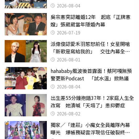
2026-08-04
吳宗憲突認離婚12年 起底「正牌憲
嫂」張葳葳當年隱婚內幕
2026-07-19
派偉俊認愛禾羽惹怒前任！女星開嗆
「新歌是寫給我的」 交往內幕全說
了
2026-08-01
hahababy風波後首露面！蔡阿嘎無預
警更新Podcast 「試水溫」掀熱議
2026-08-04
出生差55分鐘抱錯37年！2家庭人生全
改寫 她潰喊「天塌了」患抑鬱症
2026-08-02
獨家／「連莊」小魔女全員離隊內幕
曝光 爆帳務疑雲浮現信任破裂終止