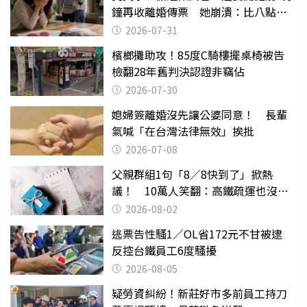
鐘再收離婚傳票 她崩潰：比八點檔
還扯
2026-07-31
檳榔攤助攻！85度C騎樓擺桌椅被告
檢翻28年舊判決認證非竊佔
2026-07-30
媳婦簽離婚沒先讓公婆同意！ 長輩
氣喊「在台灣法律無效」挨批
2026-07-08
父親群組1句「8／8快到了」掀熱
議！ 10萬人笑翻：高鐵疏運也沒列
父親節
2026-08-02
逃票告性騷1／OL省172元不甘被逮
反控台鐵員工6度騷擾
2026-08-05
疑勞資糾紛！新莊好市多前員工持刀