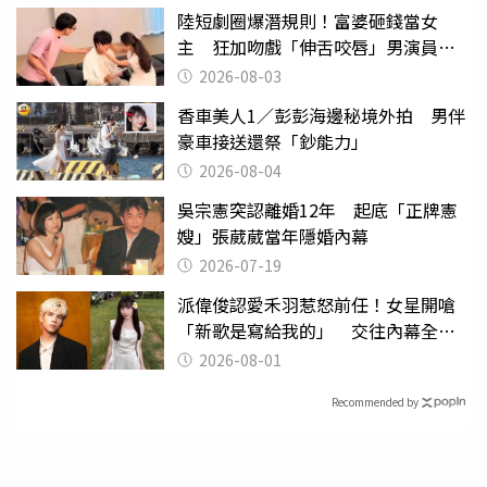
陸短劇圈爆潛規則！富婆砸錢當女
主 狂加吻戲「伸舌咬唇」男演員崩
潰
2026-08-03
香車美人1／彭彭海邊秘境外拍 男伴
豪車接送還祭「鈔能力」
2026-08-04
吳宗憲突認離婚12年 起底「正牌憲
嫂」張葳葳當年隱婚內幕
2026-07-19
派偉俊認愛禾羽惹怒前任！女星開嗆
「新歌是寫給我的」 交往內幕全說
了
2026-08-01
Recommended by