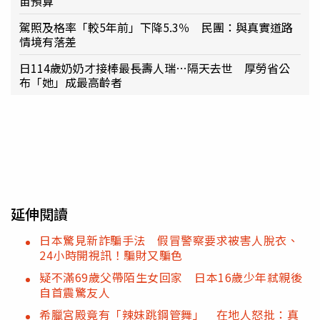
苗預算
駕照及格率「較5年前」下降5.3％ 民團：與真實道路
情境有落差
日114歲奶奶才接棒最長壽人瑞…隔天去世 厚勞省公
布「她」成最高齡者
延伸閱讀
日本驚見新詐騙手法 假冒警察要求被害人脫衣、
24小時開視訊！騙財又騙色
疑不滿69歲父帶陌生女回家 日本16歲少年弒親後
自首震驚友人
希臘宮殿竟有「辣妹跳鋼管舞」 在地人怒批：真