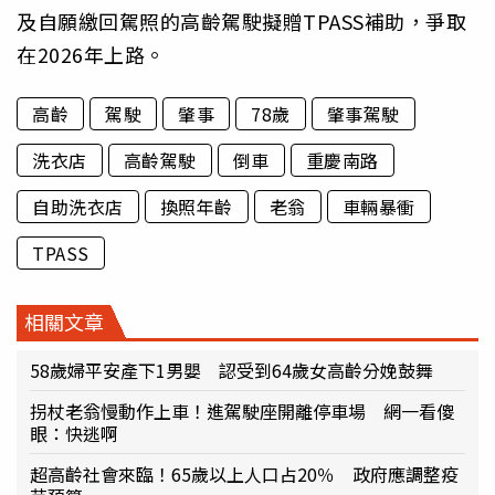
及自願繳回駕照的高齡駕駛擬贈TPASS補助，爭取
在2026年上路。
高齡
駕駛
肇事
78歲
肇事駕駛
洗衣店
高齡駕駛
倒車
重慶南路
自助洗衣店
換照年齡
老翁
車輛暴衝
TPASS
相關文章
58歲婦平安產下1男嬰 認受到64歲女高齡分娩鼓舞
拐杖老翁慢動作上車！進駕駛座開離停車場 網一看傻
眼：快逃啊
超高齡社會來臨！65歲以上人口占20％ 政府應調整疫