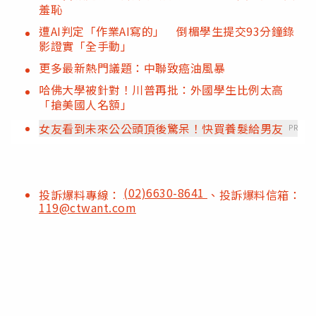
羞恥
遭AI判定「作業AI寫的」 倒楣學生提交93分鐘錄
影證實「全手動」
更多最新熱門議題：中聯致癌油風暴
哈佛大學被針對！川普再批：外國學生比例太高
「搶美國人名額」
女友看到未來公公頭頂後驚呆！快買養髮給男友
PR
(02)6630-8641
投訴爆料專線：
、投訴爆料信箱：
119@ctwant.com