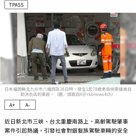
TPASS
日本福岡縣北九州市八幡西區26日時，發生1起78歲老翁倒車撞進自
助洗衣店的事故。（圖／擷取自X＠rkbnews4ch）
A+
A-
近日新北市三峽、台北重慶南路上，高齡駕駛肇事
案件引起熱議，引發社會對銀髮族駕駛車輛的安全