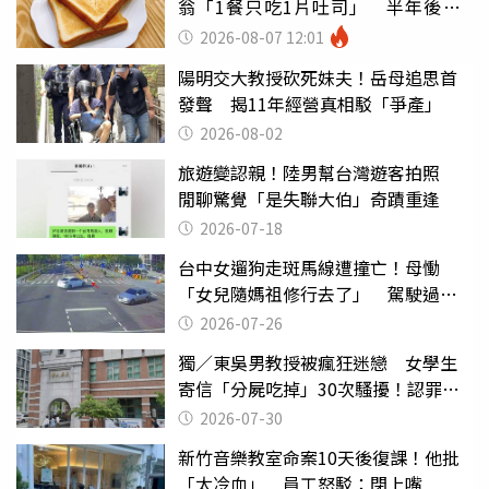
翁「1餐只吃1片吐司」 半年後暴
瘦嚇壞女兒
2026-08-07 12:01
陽明交大教授砍死妹夫！岳母追思首
發聲 揭11年經營真相駁「爭產」
2026-08-02
旅遊變認親！陸男幫台灣遊客拍照
閒聊驚覺「是失聯大伯」奇蹟重逢
2026-07-18
台中女遛狗走斑馬線遭撞亡！母慟
「女兒隨媽祖修行去了」 駕駛過失
致死判9月
2026-07-26
獨／東吳男教授被瘋狂迷戀 女學生
寄信「分屍吃掉」30次騷擾！認罪免
關
2026-07-30
新竹音樂教室命案10天後復課！他批
「太冷血」 員工怒駁：閉上嘴