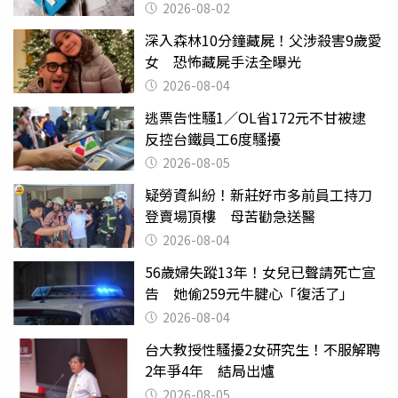
父親節
2026-08-02
深入森林10分鐘藏屍！父涉殺害9歲愛
女 恐怖藏屍手法全曝光
2026-08-04
逃票告性騷1／OL省172元不甘被逮
反控台鐵員工6度騷擾
2026-08-05
疑勞資糾紛！新莊好市多前員工持刀
登賣場頂樓 母苦勸急送醫
2026-08-04
56歲婦失蹤13年！女兒已聲請死亡宣
告 她偷259元牛腱心「復活了」
2026-08-04
台大教授性騷擾2女研究生！不服解聘
2年爭4年 結局出爐
2026-08-05