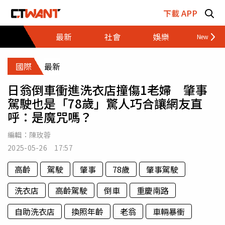
跳至主要內容區塊
下載 APP
最新
社會
娛樂
財經
國際
最新
日翁倒車衝進洗衣店撞傷1老婦 肇事
駕駛也是「78歲」驚人巧合讓網友直
呼：是魔咒嗎？
編輯：
陳玫蓉
2025-05-26 17:57
高齡
駕駛
肇事
78歲
肇事駕駛
洗衣店
高齡駕駛
倒車
重慶南路
自助洗衣店
換照年齡
老翁
車輛暴衝