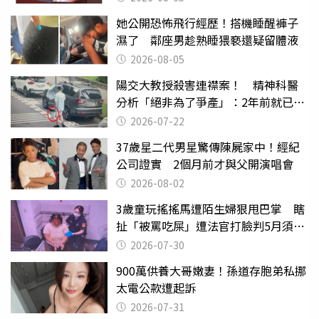
她公開恐怖飛行經歷！搭機睡醒褲子
濕了 鄰座男趁熟睡猥褻還疑留體液
2026-08-05
陽交大教授殺害連襟案！ 精神科醫
分析「絕非為了爭產」：2年前就已言
行詭異
2026-07-22
37歲星二代男星驚傳陳屍家中！經紀
公司證實 2個月前才與父開演唱會
2026-08-02
3歲童玩搖搖馬遭陌生婦狠甩巴掌 瞎
扯「被罵吃屎」遭法官打臉判5月須入
監
2026-07-30
900萬供養大哥嫩妻！孫道存胞弟私挪
太電公款遭起訴
2026-07-31