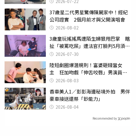
行詭異
2026-07-22
37歲星二代男星驚傳陳屍家中！經紀
公司證實 2個月前才與父開演唱會
2026-08-02
3歲童玩搖搖馬遭陌生婦狠甩巴掌 瞎
扯「被罵吃屎」遭法官打臉判5月須入
監
2026-07-30
陸短劇圈爆潛規則！富婆砸錢當女
主 狂加吻戲「伸舌咬唇」男演員崩
潰
2026-08-03
香車美人1／彭彭海邊秘境外拍 男伴
豪車接送還祭「鈔能力」
2026-08-04
Recommended by