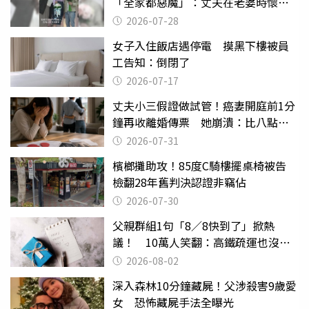
「全家都惡魔」：丈夫在老婆時懷孕
摔東西
2026-07-28
女子入住飯店遇停電 摸黑下樓被員
工告知：倒閉了
2026-07-17
丈夫小三假證做試管！癌妻開庭前1分
鐘再收離婚傳票 她崩潰：比八點檔
還扯
2026-07-31
檳榔攤助攻！85度C騎樓擺桌椅被告
檢翻28年舊判決認證非竊佔
2026-07-30
父親群組1句「8／8快到了」掀熱
議！ 10萬人笑翻：高鐵疏運也沒列
父親節
2026-08-02
深入森林10分鐘藏屍！父涉殺害9歲愛
女 恐怖藏屍手法全曝光