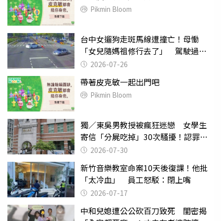
Pikmin Bloom
台中女遛狗走斑馬線遭撞亡！母慟
「女兒隨媽祖修行去了」 駕駛過失
致死判9月
2026-07-26
帶著皮克敏一起出門吧
Pikmin Bloom
獨／東吳男教授被瘋狂迷戀 女學生
寄信「分屍吃掉」30次騷擾！認罪免
關
2026-07-30
新竹音樂教室命案10天後復課！他批
「太冷血」 員工怒駁：閉上嘴
2026-07-17
中和兒媳遭公公砍百刀致死 閨密揭