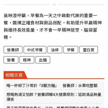
吳映澄呼籲，早餐為一天之中啟動代謝的重要一
餐，選擇正確食材與飲品搭配，有助提升早晨精神
與維持長效能量，才不會一早精神放空、腦袋當
機。
營養師
中式早餐
油條
早餐
蛋白質
營養
精神
血糖
相關文章
喝一杯柳丁汁等於「8顆方糖」 營養師：水果吃整顆
想喝熱湯又怕胖？營養師曝4大健康原則：這款湯品熱量
爆表
夏天民眾愛吃生魚片、沙拉 營養師提醒生食要小心食