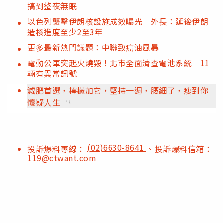
搞到整夜無眠
以色列襲擊伊朗核設施成效曝光 外長：延後伊朗
造核進度至少2至3年
更多最新熱門議題：中聯致癌油風暴
電動公車突起火燒毀！北市全面清查電池系統 11
輛有異常訊號
減肥首選，檸檬加它，堅持一週，腰細了，瘦到你
懷疑人生
PR
(02)6630-8641
投訴爆料專線：
、投訴爆料信箱：
119@ctwant.com