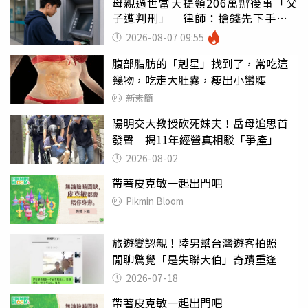
母親過世當天提領206萬辦後事「父
子遭判刑」 律師：搶錢先下手是
罪
2026-08-07 09:55
腹部脂肪的「剋星」找到了，常吃這
幾物，吃走大肚囊，瘦出小蠻腰
新素簡
陽明交大教授砍死妹夫！岳母追思首
發聲 揭11年經營真相駁「爭產」
2026-08-02
帶著皮克敏一起出門吧
Pikmin Bloom
旅遊變認親！陸男幫台灣遊客拍照
閒聊驚覺「是失聯大伯」奇蹟重逢
2026-07-18
帶著皮克敏一起出門吧