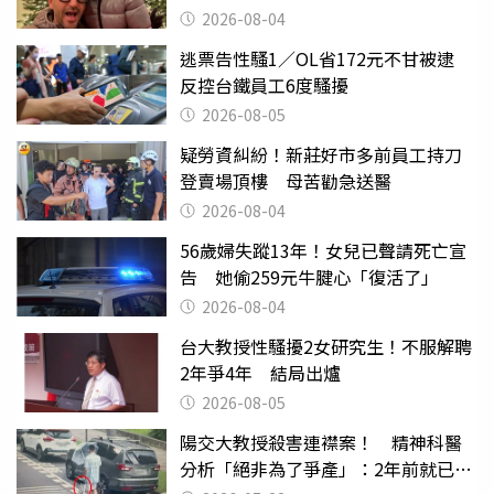
2026-08-04
逃票告性騷1／OL省172元不甘被逮
反控台鐵員工6度騷擾
2026-08-05
疑勞資糾紛！新莊好市多前員工持刀
登賣場頂樓 母苦勸急送醫
2026-08-04
56歲婦失蹤13年！女兒已聲請死亡宣
告 她偷259元牛腱心「復活了」
2026-08-04
台大教授性騷擾2女研究生！不服解聘
2年爭4年 結局出爐
2026-08-05
陽交大教授殺害連襟案！ 精神科醫
分析「絕非為了爭產」：2年前就已言