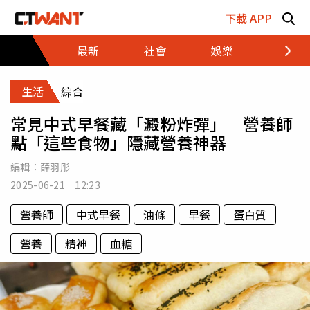
跳至主要內容區塊
下載 APP
最新
社會
娛樂
財經
生活
綜合
常見中式早餐藏「澱粉炸彈」 營養師
點「這些食物」隱藏營養神器
編輯：
薛羽彤
2025-06-21 12:23
營養師
中式早餐
油條
早餐
蛋白質
營養
精神
血糖