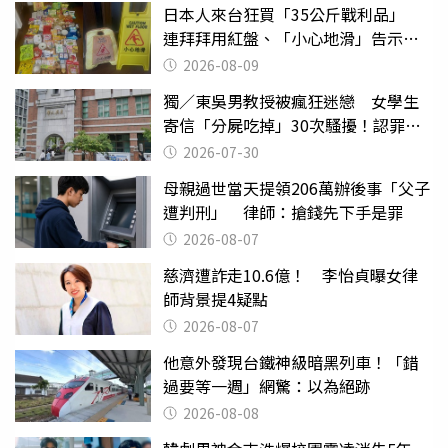
日本人來台狂買「35公斤戰利品」
連拜拜用紅盤、「小心地滑」告示牌
也帶回家
2026-08-09
獨／東吳男教授被瘋狂迷戀 女學生
寄信「分屍吃掉」30次騷擾！認罪免
關
2026-07-30
母親過世當天提領206萬辦後事「父子
遭判刑」 律師：搶錢先下手是罪
2026-08-07
慈濟遭詐走10.6億！ 李怡貞曝女律
師背景提4疑點
2026-08-07
他意外發現台鐵神級暗黑列車！「錯
過要等一週」網驚：以為絕跡
2026-08-08