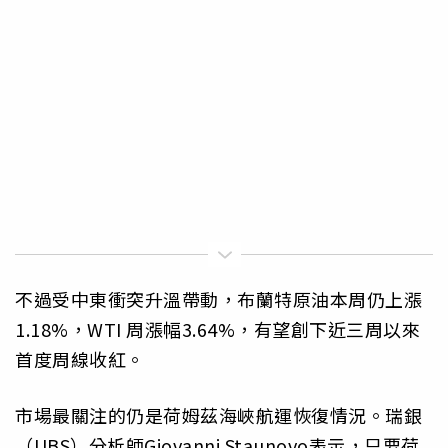
不過受中東衝突升溫帶動，布蘭特原油本周仍上漲
1.18%，WTI 周漲幅3.64%，有望創下近三周以來
首度周線收紅。
市場最關注的仍是荷姆茲海峽航運恢復情況。瑞銀
（UBS）分析師Giovanni Staunovo表示，只要荷