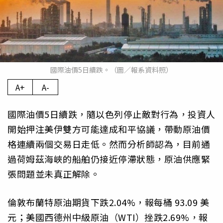
國際油價5日續跌。（圖／報系資料照）
A+
A-
國際油價5日續跌，隨以色列停止敵對行為，投資人
開始押注美伊雙方可能達成和平協議，帶動原油價
格連續兩個交易日走低。然而分析師認為，目前通
過荷姆茲海峽的船舶仍接近停滯狀態，原油供應緊
張問題並未真正解除。
倫敦布蘭特原油期貨下跌2.04%，報每桶 93.09 美
元；美國西德州中級原油（WTI）挫跌2.69%，報