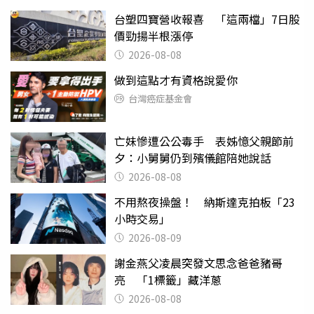
台塑四寶營收報喜 「這兩檔」7日股
價勁揚半根漲停
2026-08-08
做到這點才有資格說愛你
台灣癌症基金會
亡妹慘遭公公毒手 表姊憶父親節前
夕：小舅舅仍到殯儀館陪她說話
2026-08-08
不用熬夜操盤！ 納斯達克拍板「23
小時交易」
2026-08-09
謝金燕父凌晨突發文思念爸爸豬哥
亮 「1標籤」藏洋蔥
2026-08-08