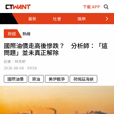
跳至主要內容區塊
下載 APP
最新
社會
娛樂
財經
財經
熱線
國際油價走高後慘跌？ 分析師：「這
問題」並未真正解除
記者：
林孜軒
2026-06-06 09:56
國際油價
原油
美伊戰爭
荷姆茲海峽