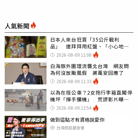
人氣新聞
日本人來台狂買「35公斤戰利
品」 連拜拜用紅盤、「小心地
滑」告示牌也帶回家
2026-08-09 11:08
白海豚外圍環流襲北台灣 網友問
為何沒放颱風假 蔣萬安回應了
2026-08-09 11:33
以為在搭公車？2女拖行李箱直闖停
機坪「揮手攔機」 荒謬影片曝網
傻眼
2026-08-09 12:54
做到這點才有資格說愛你
台灣癌症基金會