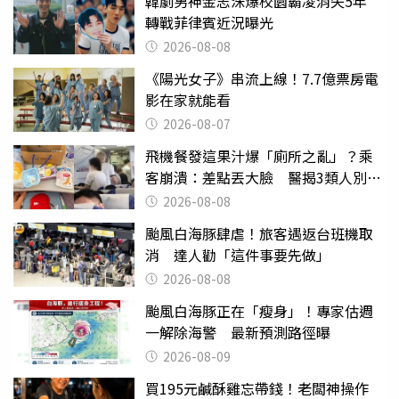
韓劇男神金志洙爆校園霸凌消失5年
轉戰菲律賓近況曝光
2026-08-08
《陽光女子》串流上線！7.7億票房電
影在家就能看
2026-08-07
飛機餐發這果汁爆「廁所之亂」？乘
客崩潰：差點丟大臉 醫揭3類人別亂
喝
2026-08-08
颱風白海豚肆虐！旅客遇返台班機取
消 達人勸「這件事要先做」
2026-08-08
颱風白海豚正在「瘦身」！專家估週
一解除海警 最新預測路徑曝
2026-08-09
買195元鹹酥雞忘帶錢！老闆神操作