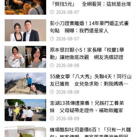
「倒找5元」 全網看哭：這就是台灣
2026-08-07
彭小刀證實離婚！14年豪門婚正式畫
句點 親曝：我們還是家人
2026-08-07
原本很討厭小S！家長曝「校慶1舉
動」讓她徹底改觀 網友洗版認證
2026-08-08
55歲女攀「八大秀」失聯4天！同行山
友已獲救 女兒急求助：剩我媽媽還
沒找到
2026-08-08
澎湖13孩傳遭棄養！兄姊打工養弟
妹 父母疑帶走證件、補助款離家
2026-08-09
機場酪梨吐司要價6百！「只有一片麵
包」旅客傻眼 專家揭高價背後原因