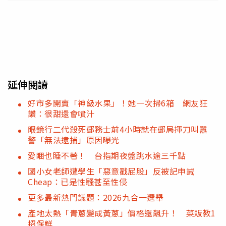
延伸閱讀
好市多開賣「神級水果」！她一次掃6箱 網友狂
讚：很甜還會噴汁
眼鏡行二代殺死郵務士前4小時就在郵局揮刀叫囂
警「無法逮捕」原因曝光
愛睏也睡不著！ 台指期夜盤跳水逾三千點
國小女老師遭學生「惡意戳屁股」反被記申誡
Cheap：已是性騷甚至性侵
更多最新熱門議題：2026九合一選舉
產地太熱「青蔥變成黃蔥」價格還飆升！ 菜販教1
招保鮮