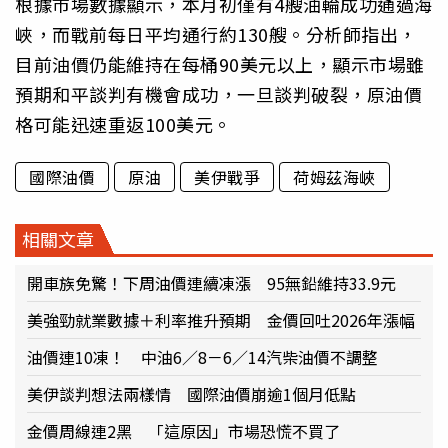
根據市場數據顯示，本月初僅有4艘油輪成功通過海
峽，而戰前每日平均通行約130艘。分析師指出，
目前油價仍能維持在每桶90美元以上，顯示市場雖
預期和平談判有機會成功，一旦談判破裂，原油價
格可能迅速重返100美元。
國際油價
原油
美伊戰爭
荷姆茲海峽
相關文章
開車族免驚！下周油價連續凍漲 95無鉛維持33.9元
美強勁就業數據＋利率推升預期 金價回吐2026年漲幅
油價連10凍！ 中油6／8－6／14汽柴油價不調整
美伊談判想法兩樣情 國際油價崩逾1個月低點
金價周線連2黑 「這原因」市場恐慌不買了