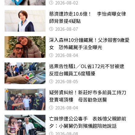
父親節
2026-08-02
慈濟遭詐走10.6億！ 李怡貞曝女律
師背景提4疑點
2026-08-07
深入森林10分鐘藏屍！父涉殺害9歲愛
女 恐怖藏屍手法全曝光
2026-08-04
逃票告性騷1／OL省172元不甘被逮
反控台鐵員工6度騷擾
2026-08-05
疑勞資糾紛！新莊好市多前員工持刀
登賣場頂樓 母苦勸急送醫
2026-08-04
亡妹慘遭公公毒手 表姊憶父親節前
夕：小舅舅仍到殯儀館陪她說話
2026-08-08