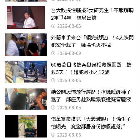
台大教授性騷擾2女研究生！不服解聘
2年爭4年 結局出爐
2026-08-05
外籍車手來台「領完就跑」！4人快閃
犯案全栽了 機場也逃不掉
2026-08-09
60歲翁目睹搶案挺身相救遭圍毆 搶
救5天亡！嫌犯最小才12歲
2026-08-06
她公開恐怖飛行經歷！搭機睡醒褲子
濕了 鄰座男趁熟睡猥褻還疑留體液
2026-08-05
億萬富豪遭兒「大義滅親」！偷生子
怕曝光 竟盜鄰居身份辦假證落戶
2026-08-06