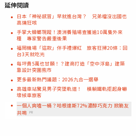
延伸閱讀
日本「神祕感冒」早就進台灣？ 兄弟檔沒出國也
高燒狂咳
手掌大蟑螂現蹤！澳洲養殖場查獲逾10萬隻外來
種 專家警告嚴重後果
福岡機場「這款」伴手禮爆紅 旅客狂掃20條：回
台3天就吃光
每坪貴5萬也甘願！？建商打造「空中浮島」建築
靠設計突圍熊市
更多最新熱門議題：2026九合一選舉
高雄車站驚見男子突墜軌道！ 橫躺鐵軌拒起身嚇
壞候車旅客
一個人爽嗑一桶？哈根達斯72%濃醇巧克力 掀脆友
共鳴
PR