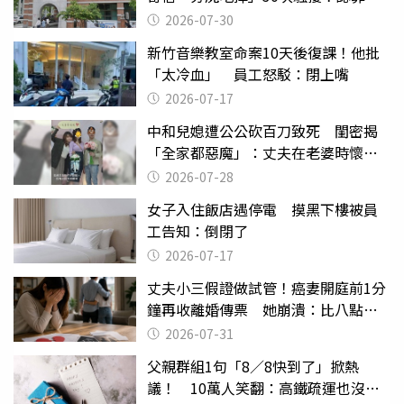
關
2026-07-30
新竹音樂教室命案10天後復課！他批
「太冷血」 員工怒駁：閉上嘴
2026-07-17
中和兒媳遭公公砍百刀致死 閨密揭
「全家都惡魔」：丈夫在老婆時懷孕
摔東西
2026-07-28
女子入住飯店遇停電 摸黑下樓被員
工告知：倒閉了
2026-07-17
丈夫小三假證做試管！癌妻開庭前1分
鐘再收離婚傳票 她崩潰：比八點檔
還扯
2026-07-31
父親群組1句「8／8快到了」掀熱
議！ 10萬人笑翻：高鐵疏運也沒列