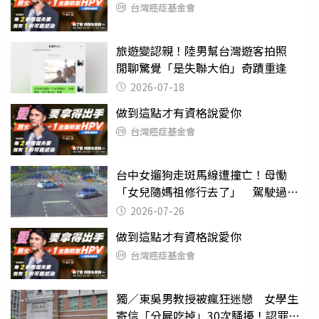
台灣癌症基金會
旅遊變認親！陸男幫台灣遊客拍照
閒聊驚覺「是失聯大伯」奇蹟重逢
2026-07-18
做到這點才有資格說愛你
台灣癌症基金會
台中女遛狗走斑馬線遭撞亡！母慟
「女兒隨媽祖修行去了」 駕駛過失
致死判9月
2026-07-26
做到這點才有資格說愛你
台灣癌症基金會
獨／東吳男教授被瘋狂迷戀 女學生
寄信「分屍吃掉」30次騷擾！認罪免