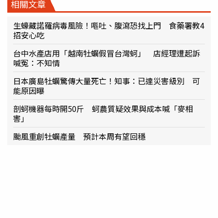
相關文章
生蠔藏諾羅病毒風險！嘔吐、腹瀉恐找上門 食藥署教4
招安心吃
台中水產店用「越南牡蠣假冒台灣蚵」 店經理遭起訴
喊冤：不知情
日本廣島牡蠣驚傳大量死亡！知事：已達災害級別 可
能原因曝
剖蚵機器每時開50斤 蚵農質疑效果與成本喊「麥相
害」
颱風重創牡蠣產量 預計本周有望回穩