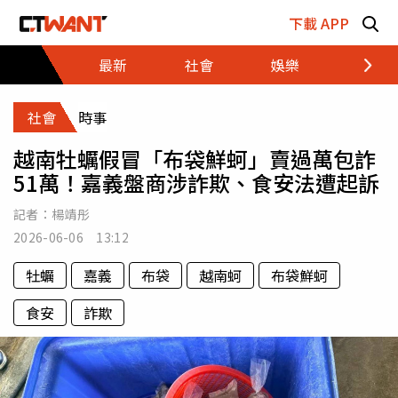
跳至主要內容區塊
下載 APP
最新
社會
娛樂
財經
社會
時事
越南牡蠣假冒「布袋鮮蚵」賣過萬包詐
51萬！嘉義盤商涉詐欺、食安法遭起訴
記者：
楊靖彤
2026-06-06 13:12
牡蠣
嘉義
布袋
越南蚵
布袋鮮蚵
食安
詐欺