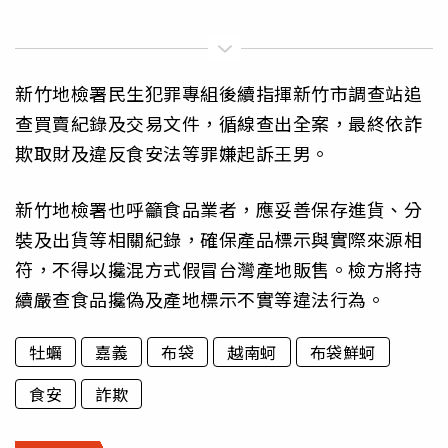
新竹地檢署民生犯罪專組後續指揮新竹市調查站追
查買賣紀錄及交易文件，循線查出全案，最終依詐
欺取財及違反食安法等罪嫌起訴王男。
新竹地檢署也呼籲食品業者，應妥善保存進貨、分
裝及出貨等相關紀錄，確保產品標示與實際來源相
符，不得以攙混方式假冒台灣產地販售。檢方將持
續嚴查食品攙偽及產地標示不實等違法行為。
牡蠣
嘉義
布袋
越南蚵
布袋鮮蚵
食安
詐欺