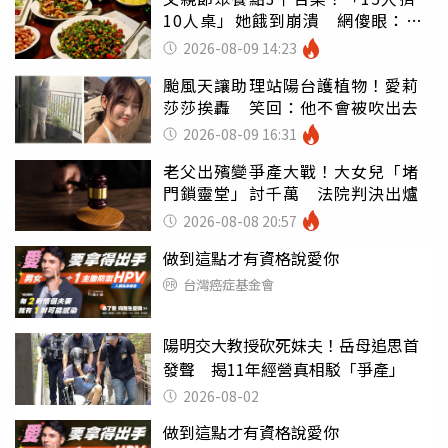
10人桌」她餓到崩潰 網傻眼：讓
店家看笑話
2026-08-09 14:23
颱風天讓助理站陽台護植物！愛莉
莎莎挨轟 笑回：他不會被吹出去
2026-08-09 16:31
老父出殯變爭產大戰！大女兒「堵
門鎖靈堂」討千萬 法院判決出爐
2026-08-08 20:57
做到這點才有資格說愛你
台灣癌症基金會
陽明交大教授砍死妹夫！岳母追思首
發聲 揭11年經營真相駁「爭產」
2026-08-02
做到這點才有資格說愛你