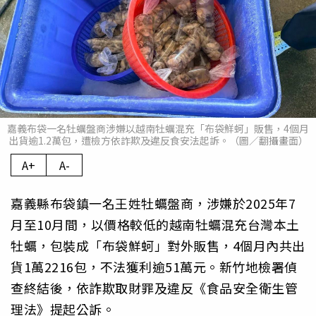
嘉義布袋一名牡蠣盤商涉嫌以越南牡蠣混充「布袋鮮蚵」販售，4個月
出貨逾1.2萬包，遭檢方依詐欺及違反食安法起訴。（圖／翻攝畫面）
A+
A-
嘉義縣布袋鎮一名王姓牡蠣盤商，涉嫌於2025年7
月至10月間，以價格較低的越南牡蠣混充台灣本土
牡蠣，包裝成「布袋鮮蚵」對外販售，4個月內共出
貨1萬2216包，不法獲利逾51萬元。新竹地檢署偵
查終結後，依詐欺取財罪及違反《食品安全衛生管
理法》提起公訴。