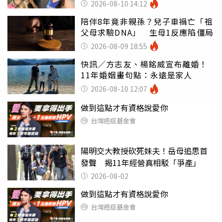
心聲
2026-08-10 14:12
陪伴8年竟非親孫？兒子車禍亡「祖
父母求驗DNA」 生母1反應陷僵局
2026-08-09 18:55
快訊／方志友、楊銘威宣布離婚！
11年婚姻畫句點：永遠是家人
2026-08-10 12:07
做到這點才有資格說愛你
台灣癌症基金會
陽明交大教授砍死妹夫！岳母追思首
發聲 揭11年經營真相駁「爭產」
2026-08-02
做到這點才有資格說愛你
台灣癌症基金會