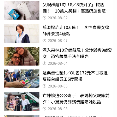
父親群組1句「8／8快到了」掀熱
議！ 10萬人笑翻：高鐵疏運也沒列
父親節
2026-08-02
慈濟遭詐走10.6億！ 李怡貞曝女律
師背景提4疑點
2026-08-07
深入森林10分鐘藏屍！父涉殺害9歲愛
女 恐怖藏屍手法全曝光
2026-08-04
逃票告性騷1／OL省172元不甘被逮
反控台鐵員工6度騷擾
2026-08-05
亡妹慘遭公公毒手 表姊憶父親節前
夕：小舅舅仍到殯儀館陪她說話
2026-08-08