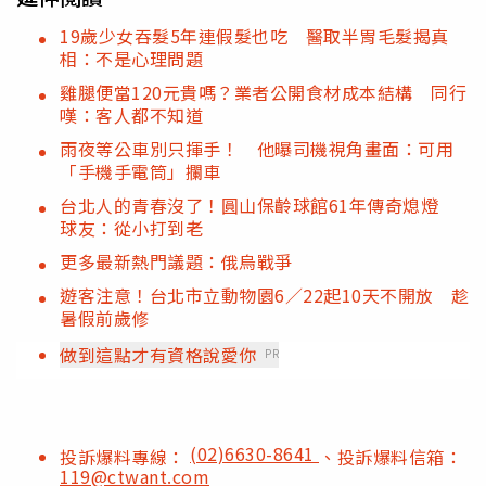
19歲少女吞髮5年連假髮也吃 醫取半胃毛髮揭真
相：不是心理問題
雞腿便當120元貴嗎？業者公開食材成本結構 同行
嘆：客人都不知道
雨夜等公車別只揮手！ 他曝司機視角畫面：可用
「手機手電筒」攔車
台北人的青春沒了！圓山保齡球館61年傳奇熄燈
球友：從小打到老
更多最新熱門議題：俄烏戰爭
遊客注意！台北市立動物園6／22起10天不開放 趁
暑假前歲修
做到這點才有資格說愛你
PR
(02)6630-8641
投訴爆料專線：
、投訴爆料信箱：
119@ctwant.com