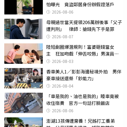
怕曝光 竟盜鄰居身份辦假證落戶
2026-08-06
母親過世當天提領206萬辦後事「父子
遭判刑」 律師：搶錢先下手是罪
2026-08-07
陸短劇圈爆潛規則！富婆砸錢當女
主 狂加吻戲「伸舌咬唇」男演員崩
潰
2026-08-03
香車美人1／彭彭海邊秘境外拍 男伴
豪車接送還祭「鈔能力」
2026-08-04
「車是我的、油也是我的」睡車竟被
收住宿費 官方一句話打臉飯店
2026-08-06
澎湖13孩傳遭棄養！兄姊打工養弟