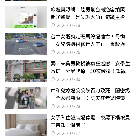
旅遊變認親！陸男幫台灣遊客拍照
閒聊驚覺「是失聯大伯」奇蹟重逢
2026-07-18
台中女遛狗走斑馬線遭撞亡！母慟
「女兒隨媽祖修行去了」 駕駛過失
致死判9月
2026-07-26
獨／東吳男教授被瘋狂迷戀 女學生
寄信「分屍吃掉」30次騷擾！認罪免
關
2026-07-30
中和兒媳遭公公砍百刀致死 閨密揭
「全家都惡魔」：丈夫在老婆時懷孕
摔東西
2026-07-28
女子入住飯店遇停電 摸黑下樓被員
工告知：倒閉了
2026-07-17