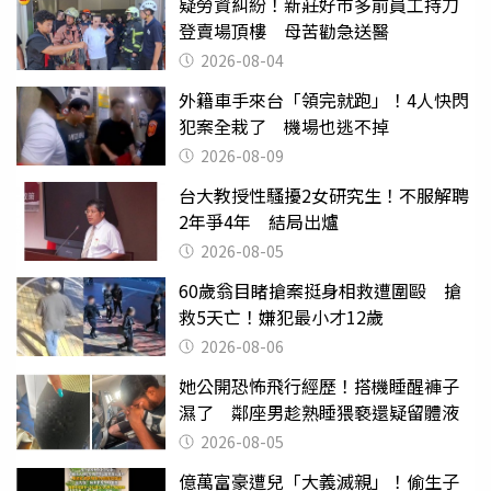
疑勞資糾紛！新莊好市多前員工持刀
登賣場頂樓 母苦勸急送醫
2026-08-04
外籍車手來台「領完就跑」！4人快閃
犯案全栽了 機場也逃不掉
2026-08-09
台大教授性騷擾2女研究生！不服解聘
2年爭4年 結局出爐
2026-08-05
60歲翁目睹搶案挺身相救遭圍毆 搶
救5天亡！嫌犯最小才12歲
2026-08-06
她公開恐怖飛行經歷！搭機睡醒褲子
濕了 鄰座男趁熟睡猥褻還疑留體液
2026-08-05
億萬富豪遭兒「大義滅親」！偷生子