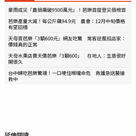
豪雨成災「農損飆破9500萬元」！芭樂首度登災損榜首
芭樂產量大減！每公斤飆94.9元 農會：12月中旬價格
有望回穩
天母買芭樂「3顆600元」網友吃驚 常客逆風挺店家：
價錢真的正常
天母水果店賣天價芭樂「3顆600」 在地人：生意很好
開很久
台中婦吃芭樂驚魂！一口哽住喉嚨命危 救護急送醫搶
救中
延伸閱讀