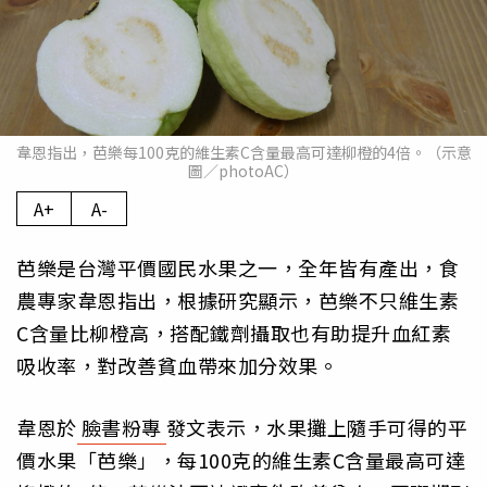
韋恩指出，芭樂每100克的維生素C含量最高可達柳橙的4倍。（示意
圖／photoAC）
A+
A-
芭樂是台灣平價國民水果之一，全年皆有產出，食
農專家韋恩指出，根據研究顯示，芭樂不只維生素
C含量比柳橙高，搭配鐵劑攝取也有助提升血紅素
吸收率，對改善貧血帶來加分效果。
韋恩於
臉書粉專
發文表示，水果攤上隨手可得的平
價水果「芭樂」，每100克的維生素C含量最高可達