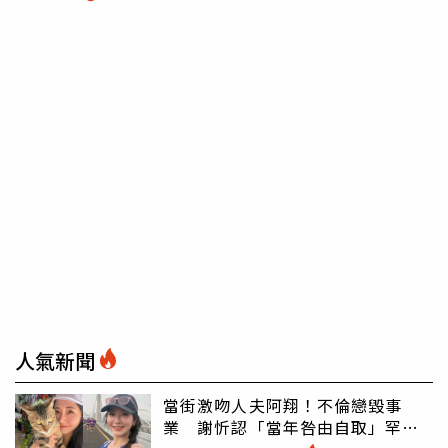
人氣新聞
當街激吻人夫阿翔！不倫戀毀事
業 謝忻認「當年咎由自取」罕吐