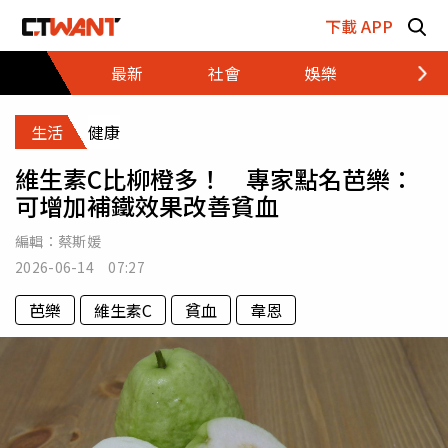
跳至主要內容區塊
下載 APP
最新
社會
娛樂
財經
生活
健康
維生素C比柳橙多！ 專家點名芭樂：
可增加補鐵效果改善貧血
編輯：
蔡斯媛
2026-06-14 07:27
芭樂
維生素C
貧血
韋恩