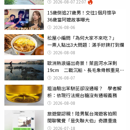
屈
2026-08-07 22:07
15歲倒追27歲男！交往1個月懷孕
36歲當阿嬤故事曝光
2026-08-06
松屋小編問「為何大家不來吃？」
一票人點出3大問題：滿手好牌打到爛
2026-08-08
歐洲熱浪逼出奇景！萊茵河水深剩
19cm 二戰沉船、長毛象骨骸重見天
日
2026-08-07
粗油驗出苯駢芘卻沒通報？ 學者解
析：依現行法規台糖沒有通報義務
2026-08-08
旅遊變認親！陸男幫台灣遊客拍照
閒聊驚覺「是失聯大伯」奇蹟重逢
2026-07-18