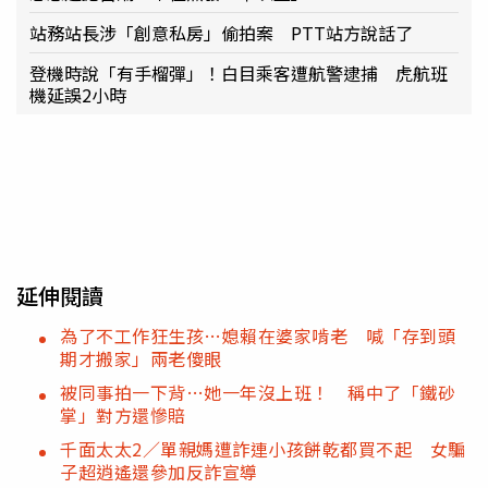
站務站長涉「創意私房」偷拍案 PTT站方說話了
登機時說「有手榴彈」！白目乘客遭航警逮捕 虎航班
機延誤2小時
延伸閱讀
為了不工作狂生孩…媳賴在婆家啃老 喊「存到頭
期才搬家」兩老傻眼
被同事拍一下背…她一年沒上班！ 稱中了「鐵砂
掌」對方還慘賠
千面太太2／單親媽遭詐連小孩餅乾都買不起 女騙
子超逍遙還參加反詐宣導