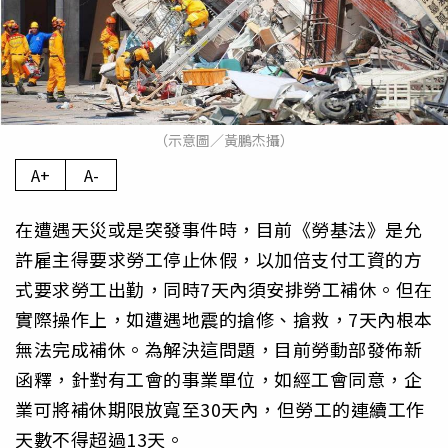
（示意圖／黃鵬杰攝）
A+
A-
在遭遇天災或是突發事件時，目前《勞基法》是允
許雇主得要求勞工停止休假，以加倍支付工資的方
式要求勞工出勤，同時7天內須安排勞工補休。但在
實際操作上，如遭遇地震的搶修、搶救，7天內根本
無法完成補休。為解決這問題，目前勞動部發佈新
函釋，針對有工會的事業單位，如經工會同意，企
業可將補休期限放寬至30天內，但勞工的連續工作
天數不得超過13天。