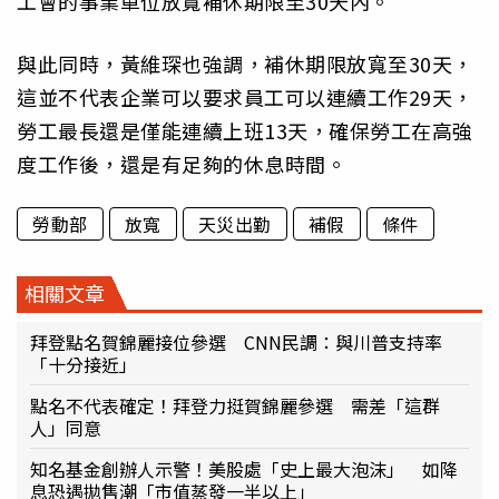
工會的事業單位放寬補休期限至30天內。
與此同時，黃維琛也強調，補休期限放寬至30天，
這並不代表企業可以要求員工可以連續工作29天，
勞工最長還是僅能連續上班13天，確保勞工在高強
度工作後，還是有足夠的休息時間。
勞動部
放寬
天災出勤
補假
條件
相關文章
拜登點名賀錦麗接位參選 CNN民調：與川普支持率
「十分接近」
點名不代表確定！拜登力挺賀錦麗參選 需差「這群
人」同意
知名基金創辦人示警！美股處「史上最大泡沫」 如降
息恐遇拋售潮「市值蒸發一半以上」