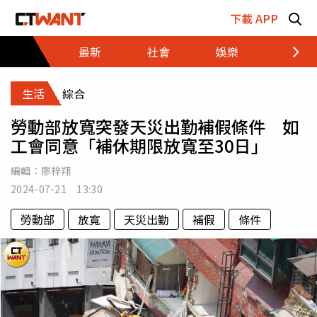
跳至主要內容區塊
下載 APP
最新
社會
娛樂
財經
生活
綜合
勞動部放寬突發天災出勤補假條件 如
工會同意「補休期限放寬至30日」
編輯：
廖梓翔
2024-07-21 13:30
勞動部
放寬
天災出勤
補假
條件