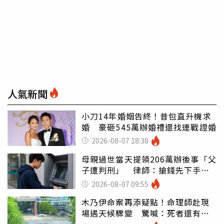
人氣新聞
小刀14年婚姻告終！昔包直升機求
婚 豪砸545萬辦婚禮還找連戰證婚
2026-08-07 18:38
母親過世當天提領206萬辦後事「父
子遭判刑」 律師：搶錢先下手是
罪
2026-08-07 09:55
木乃伊命案再添疑點！命理師赴現
場遇天候驟變 驚喊：死者還有冤