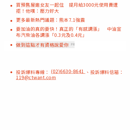
買預售屋邀女友一起住 提月給3000元使用費遭
拒！他嘆：壓力好大
更多最新熱門議題：熊本7.1強震
要加油的真的要快！真正的「有感調漲」 中油宣
布汽柴油各調漲「0.3元及0.4元」
做到這點才有資格說愛你
PR
(02)6630-8641
投訴爆料專線：
、投訴爆料信箱：
119@ctwant.com