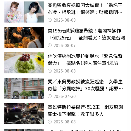
寬魚營收衰退原因太誠實！「點名王
心凌、楊丞琳」網笑翻：財報透明度
滿分
2026-08-08
買195元鹹酥雞忘帶錢！老闆神操作
「倒找5元」 全網看哭：這就是台灣
2026-08-07
他吃傳統剉冰竟拉到脫水「緊急洗腎
保命」 醫點名1類人應注意4風險
2026-08-08
獨／東吳男教授被瘋狂迷戀 女學生
寄信「分屍吃掉」30次騷擾！認罪免
關
2026-07-30
高雄特斯拉暴衝連撞12車 網友感謝
賓士擋下衝擊：救了很多人
2026-08-08