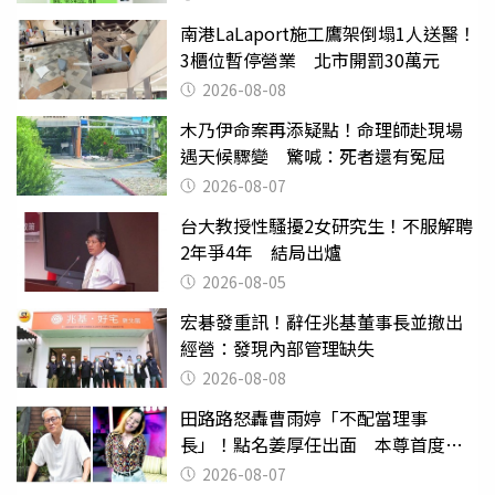
南港LaLaport施工鷹架倒塌1人送醫！
3櫃位暫停營業 北市開罰30萬元
2026-08-08
木乃伊命案再添疑點！命理師赴現場
遇天候驟變 驚喊：死者還有冤屈
2026-08-07
台大教授性騷擾2女研究生！不服解聘
2年爭4年 結局出爐
2026-08-05
宏碁發重訊！辭任兆基董事長並撤出
經營：發現內部管理缺失
2026-08-08
田路路怒轟曹雨婷「不配當理事
長」！點名姜厚任出面 本尊首度回
應了
2026-08-07