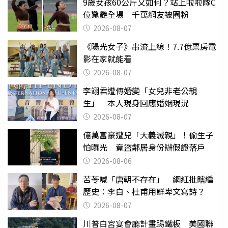
9歲女孩60公斤又如何？站上啦啦隊C
位驚艷全場 千萬網友被圈粉
2026-08-07
《陽光女子》串流上線！7.7億票房電
影在家就能看
2026-08-07
李翊君遭傳婚變「女兒非老公親
生」 本人現身回應婚姻現況
2026-08-07
億萬富豪遭兒「大義滅親」！偷生子
怕曝光 竟盜鄰居身份辦假證落戶
2026-08-06
苦苓喊「唐朝不存在」 網紅批瞎編
歷史：李白、杜甫用鮮卑文寫詩？
2026-08-07
川普白宮宴會廳計畫踢鐵板 美國聯