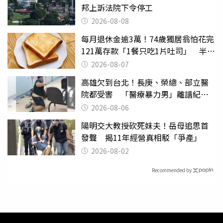
邦上訴法院下令停工
2026-08-08
每月退休金逾3萬！74歲獨居翁怕花完
121萬存款「1餐只吃1片吐司」 半年
後暴瘦嚇壞女兒
2026-08-07
高雄欠到台北！長庚、榮總、部立醫
院都受害 「醫療暴力男」離譜紀錄
曝光
2026-08-06
陽明交大教授砍死妹夫！岳母追思首
發聲 揭11年經營真相駁「爭產」
2026-08-02
Recommended by