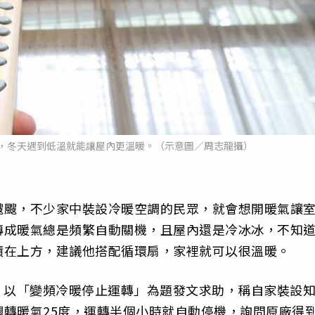
，冬天遇到低溫就能讓屋內更溫暖。（示意圖／周志龍攝）
颼颼，不少家中裝設冷暖空調的民眾，就會想開暖氣讓
轉成暖氣總是頻繁自動關機，且屋內還是冷冰冰，不知
積在上方，建議他搭配循環扇，家裡就可以很溫暖。
）以「變頻冷暖停止運轉」為題發文求助，稱自家裝設
轉暖氣25度，運轉半個小時就自動停機，詢問原廠得