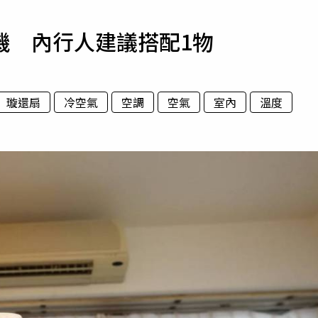
寵物
機 內行人建議搭配1物
運勢
運動
梅酒
璇還扇
冷空氣
空調
空氣
室內
溫度