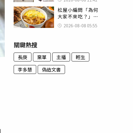
188萬付現購買
松屋小編問「為何
大家不來吃？」
一票人點出3大問
2026-08-08 05:55
題：滿手好牌打到
爛
關鍵熱搜
長庚
棄單
主播
輕生
李多慧
偽造文書
室
道
知
到