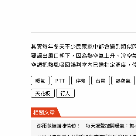
其實每年冬天不少民眾家中都會遇到類似
要讓出風口朝下，因為熱空氣上升、冷空
空調把熱風吸回誤判室內已達指定溫度，
暖氣
PTT
停機
台電
熱空氣
天花板
行人
相關文章
邵雨薇被貓咪情勒！ 每天遭聲控開暖氣：擔