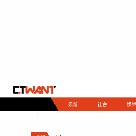
社會首頁
娛樂首頁
財經首頁
政
:::
最新
社會
娛
時事
即時
熱線
:::
直擊
大條
人物
調查
專題
３Ｃ