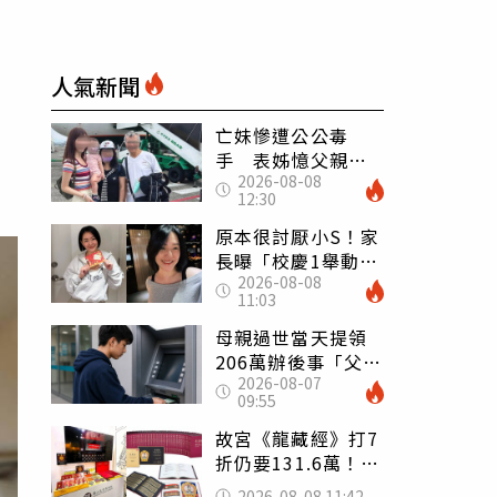
人氣新聞
亡妹慘遭公公毒
手 表姊憶父親節
2026-08-08
前夕：小舅舅仍到
12:30
殯儀館陪她說話
原本很討厭小S！家
長曝「校慶1舉動」
2026-08-08
讓她徹底改觀 網
11:03
友洗版認證
母親過世當天提領
206萬辦後事「父子
2026-08-07
遭判刑」 律師：
09:55
搶錢先下手是罪
故宮《龍藏經》打7
折仍要131.6萬！
店員曝：有人原價
2026-08-08 11:42