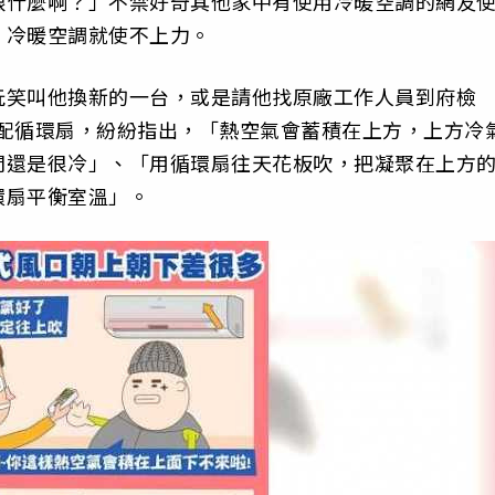
跟什麼啊？」不禁好奇其他家中有使用冷暖空調的網友
，冷暖空調就使不上力。
玩笑叫他換新的一台，或是請他找原廠工作人員到府檢
搭配循環扇，紛紛指出，「熱空氣會蓄積在上方，上方冷
間還是很冷」、「用循環扇往天花板吹，把凝聚在上方
環扇平衡室溫」。