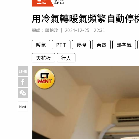
生活
綜合
人物
汽車
用冷氣轉暖氣頻繁自動停
專欄
房產新勢力
編輯：
邱柏玟
2024-12-25 22:31
暖氣
PTT
停機
台電
熱空氣
天花板
行人
Next