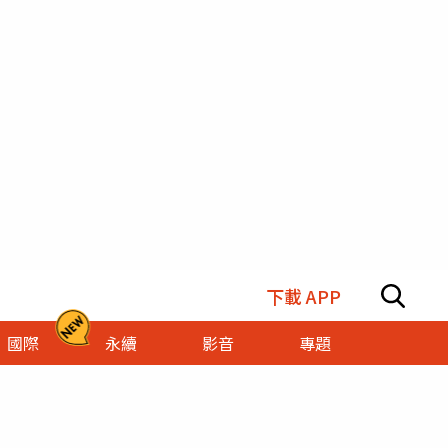
下載 APP
國際
永續
影音
專題