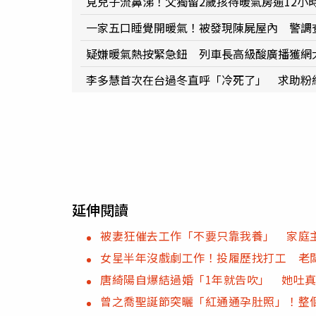
見兒子流鼻涕！父獨留2歲孩待暖氣房逾12小
一家五口睡覺開暖氣！被發現陳屍屋內 警調
疑嫌暖氣熱按緊急鈕 列車長高級酸廣播獲網
李多慧首次在台過冬直呼「冷死了」 求助粉
延伸閱讀
被妻狂催去工作「不要只靠我養」 家庭
女星半年沒戲劇工作！投履歷找打工 老闆「
唐綺陽自爆結過婚「1年就告吹」 她吐
曾之喬聖誕節突曬「紅通通孕肚照」！整