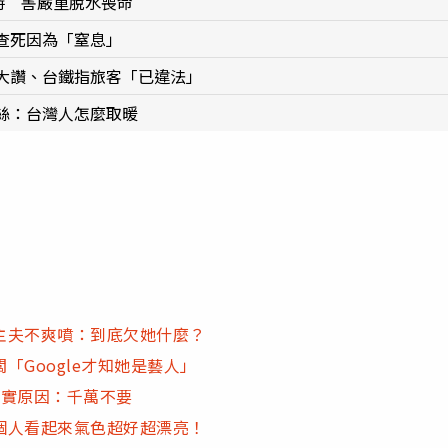
時 害嚴重脫水喪命
查死因為「窒息」
大讚、台鐵指旅客「已違法」
絲：台灣人怎麼取暖
主夫不爽噴：到底欠她什麼？
Google才知她是藝人」
真實原因：千萬不要
個人看起來氣色超好超漂亮！