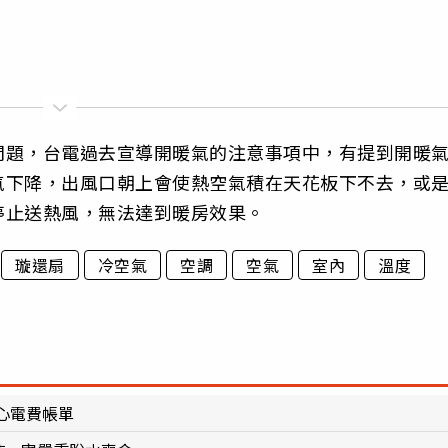
問題，台電過去宣導開暖氣的注意事項中，有提到開暖
氣下降，出風口朝上會使熱空氣積在天花板下不去，或
停止送熱風，無法達到暖房效果。
璇還扇
冷空氣
空調
空氣
室內
溫度
心電費帳單