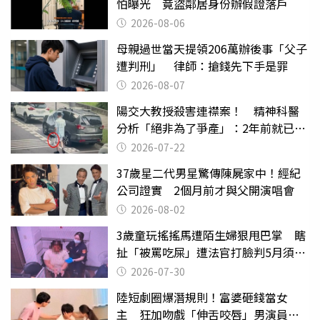
怕曝光 竟盜鄰居身份辦假證落戶
2026-08-06
母親過世當天提領206萬辦後事「父子
遭判刑」 律師：搶錢先下手是罪
2026-08-07
陽交大教授殺害連襟案！ 精神科醫
分析「絕非為了爭產」：2年前就已言
行詭異
2026-07-22
37歲星二代男星驚傳陳屍家中！經紀
公司證實 2個月前才與父開演唱會
2026-08-02
3歲童玩搖搖馬遭陌生婦狠甩巴掌 瞎
扯「被罵吃屎」遭法官打臉判5月須入
監
2026-07-30
陸短劇圈爆潛規則！富婆砸錢當女
主 狂加吻戲「伸舌咬唇」男演員崩