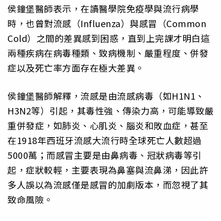
侯鐘堡醫師表示，在讀醫學院免疫學與流行病學
時，也曾對流感（Influenza）與感冒（Common
Cold）之間的差異感到困惑，直到上完課才明白這
兩種疾病在病毒種類、致病機制、嚴重程度、併發
症以及死亡率方面存在極大差異。
侯鐘堡醫師解釋，流感是由流感病毒（如H1N1、
H3N2等）引起，其毒性強、傳染力高，可能導致嚴
重併發症，如肺炎、心肌炎、腦炎和敗血症，甚至
在1918年西班牙流感大流行時全球死亡人數超過
5000萬；而感冒主要是由鼻病毒、冠狀病毒等引
起，症狀較輕，主要表現為鼻塞與流鼻涕，因此許
多人誤以為流感僅是感冒的加劇版本，而忽視了其
致命風險。