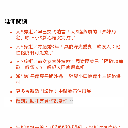
延伸閱讀
大S猝逝／早已交代遺言！大S臨終前的「姊妹約
定」曝…小S撕心痛哭完成了
大S猝逝／才結婚3年！具俊曄失愛妻 韓友人：他
性格脆弱可能瘋了
大S猝逝／前女友意外病故！周渝民凌晨「限動20連
發」緬懷大S 經紀人回應曝真相
派出所長遭爆長期外遇 劈腿小四慘遭小三網路爆
料
更多最新熱門議題：中聯致癌油風暴
做到這點才有資格說愛你
PR
(02)6630-8641
投訴爆料專線：
、投訴爆料信箱：