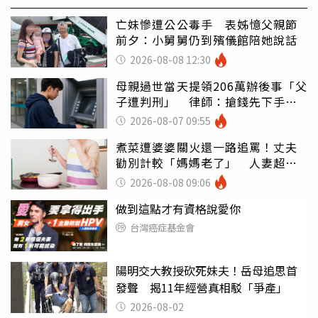
亡妹慘遭公公毒手 表姊憶父親節
前夕：小舅舅仍到殯儀館陪她說話
2026-08-08 12:30
母親過世當天提領206萬辦後事「父
子遭判刑」 律師：搶錢先下手是
罪
2026-08-07 09:55
煮菜遭婆婆關火還一路追罵！丈夫
勸別計較「媽媽老了」 人妻超崩
潰：我像台傭
2026-08-08 09:06
做到這點才有資格說愛你
台灣癌症基金會
陽明交大教授砍死妹夫！岳母追思首
發聲 揭11年經營真相駁「爭產」
2026-08-02