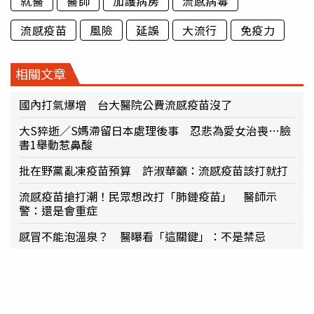
就醫
醫師
加護病房
流感病毒
流感疫苗
風險
延誤
大流行
免疫力
相關文章
國內打氣爆增 台大醫院公費流感疫苗沒了
大S猝逝／S媽滯留日本處理後事 忍悲為愛女治喪…臉
書1舉動惹鼻酸
批在野黨亂凍疫苗預算 許淑華籲：流感疫苗該打就打
流感疫苗搶打潮！民眾想改打「肺鏈疫苗」 醫師示
警：還是會重症
感冒不能泡溫泉？ 醫曝看「這關鍵」：不是禁忌