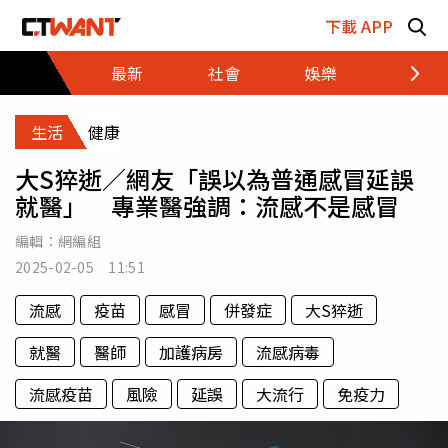
跳至主要內容區塊
下載 APP
最新
社會
娛樂
財經
生活
健康
大S猝逝／網友「誤以為普通感冒延誤
就醫」 專業醫強調：流感不是感冒
編輯：
網編組
2025-02-05 11:51
流感
疫苗
感冒
併發症
大S猝逝
就醫
醫師
加護病房
流感病毒
流感疫苗
風險
延誤
大流行
免疫力