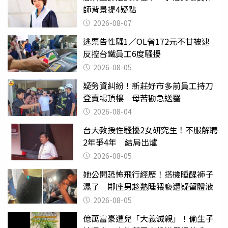
師背景提4疑點
2026-08-07
逃票告性騷1／OL省172元不甘被逮
反控台鐵員工6度騷擾
2026-08-05
疑勞資糾紛！新莊好市多前員工持刀
登賣場頂樓 母苦勸急送醫
2026-08-04
台大教授性騷擾2女研究生！不服解聘
2年爭4年 結局出爐
2026-08-05
她公開恐怖飛行經歷！搭機睡醒褲子
濕了 鄰座男趁熟睡猥褻還疑留體液
2026-08-05
億萬富豪遭兒「大義滅親」！偷生子