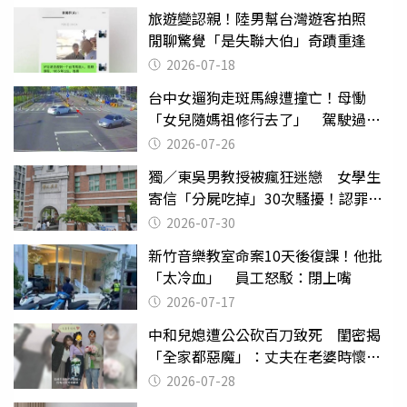
旅遊變認親！陸男幫台灣遊客拍照
閒聊驚覺「是失聯大伯」奇蹟重逢
2026-07-18
台中女遛狗走斑馬線遭撞亡！母慟
「女兒隨媽祖修行去了」 駕駛過失
致死判9月
2026-07-26
獨／東吳男教授被瘋狂迷戀 女學生
寄信「分屍吃掉」30次騷擾！認罪免
關
2026-07-30
新竹音樂教室命案10天後復課！他批
「太冷血」 員工怒駁：閉上嘴
2026-07-17
中和兒媳遭公公砍百刀致死 閨密揭
「全家都惡魔」：丈夫在老婆時懷孕
摔東西
2026-07-28