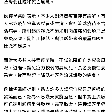
及降低住院和死亡風險。
侯鐘堡醫師表示，不少人對流感疫苗存有誤解，有
人認為疫苗會導致感冒或生病，實則流感疫苗不含
活病毒，所引起的輕微不適如肌肉痠痛和低燒只是
免疫反應，副作用極低，與流感帶來的嚴重風險相
比微不足道。
而當大多數人接種疫苗時，不僅能降低自身感染風
險，還能保護免疫力較弱的嬰幼兒、長者及慢性病
患者，從而整體上降低社區內流感爆發的機會。
侯鐘堡醫師提到，過去許多人誤認流感只是普通的
發燒而已，認為休息幾天就能痊癒，但事實上流感
可迅速引起嚴重併發症，甚至致命。這種誤區常導
致患者延誤就醫，錯過最佳治療時機。尤其是那些