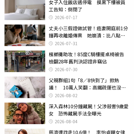
女子入住飯店遇停電 摸黑下樓被員
工告知：倒閉了
2026-07-17
丈夫小三假證做試管！癌妻開庭前1分
鐘再收離婚傳票 她崩潰：比八點檔
還扯
2026-07-31
檳榔攤助攻！85度C騎樓擺桌椅被告
檢翻28年舊判決認證非竊佔
2026-07-30
父親群組1句「8／8快到了」掀熱
議！ 10萬人笑翻：高鐵疏運也沒列
父親節
2026-08-02
深入森林10分鐘藏屍！父涉殺害9歲愛
女 恐怖藏屍手法全曝光
2026-08-04
慈濟遭詐走10.6億！ 李怡貞曝女律