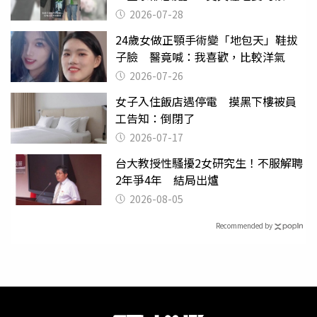
摔東西
2026-07-28
24歲女做正顎手術變「地包天」鞋拔
子臉 醫竟喊：我喜歡，比較洋氣
2026-07-26
女子入住飯店遇停電 摸黑下樓被員
工告知：倒閉了
2026-07-17
台大教授性騷擾2女研究生！不服解聘
2年爭4年 結局出爐
2026-08-05
Recommended by