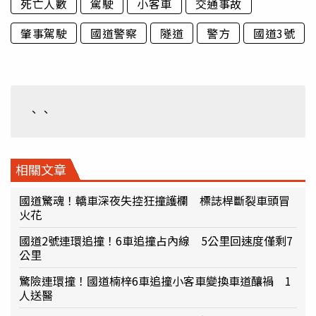
死亡人數
駕駛
小客車
交通事故
肇事駕駛
國道警察
隧道
警方
國道3號
、、
相關文章
國道驚魂！轎車深夜失控狂撞護欄 標誌桿斷裂車頭冒
火花
國道2號連環追撞！6車追撞占內線 5公里回速度僅剩7
公里
驚險連環撞！國道楠梓6車追撞小客車變換車道釀禍 1
人送醫