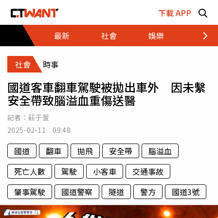
跳至主要內容區塊
下載 APP
最新
社會
娛樂
財經
社會
時事
國道客車翻車駕駛被拋出車外 因未繫
安全帶致腦溢血重傷送醫
記者：
莊于萱
2025-02-11 09:48
國道
翻車
拋飛
安全帶
腦溢血
死亡人數
駕駛
小客車
交通事故
肇事駕駛
國道警察
隧道
警方
國道3號