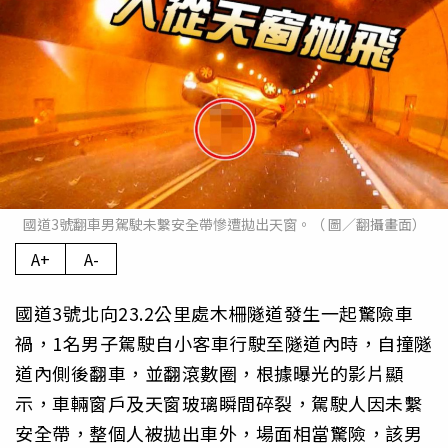
國道3號翻車男駕駛未繫安全帶慘遭拋出天窗。（ 圖／翻攝畫面）
A+
A-
國道3號北向23.2公里處木柵隧道發生一起驚險車
禍，1名男子駕駛自小客車行駛至隧道內時，自撞隧
道內側後翻車，並翻滾數圈，根據曝光的影片顯
示，車輛窗戶及天窗玻璃瞬間碎裂，駕駛人因未繫
安全帶，整個人被拋出車外，場面相當驚險，該男