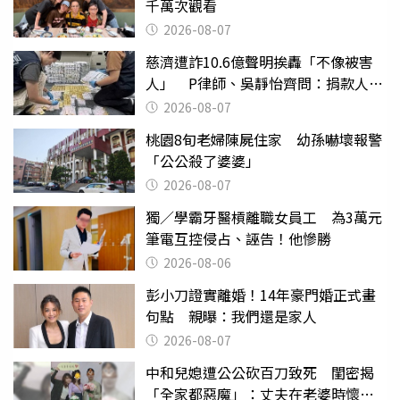
千萬次觀看
2026-08-07
慈濟遭詐10.6億聲明挨轟「不像被害
人」 P律師、吳靜怡齊問：捐款人有
權知道真相
2026-08-07
桃園8旬老婦陳屍住家 幼孫嚇壞報警
「公公殺了婆婆」
2026-08-07
獨／學霸牙醫槓離職女員工 為3萬元
筆電互控侵占、誣告！他慘勝
2026-08-06
彭小刀證實離婚！14年豪門婚正式畫
句點 親曝：我們還是家人
2026-08-07
中和兒媳遭公公砍百刀致死 閨密揭
「全家都惡魔」：丈夫在老婆時懷孕