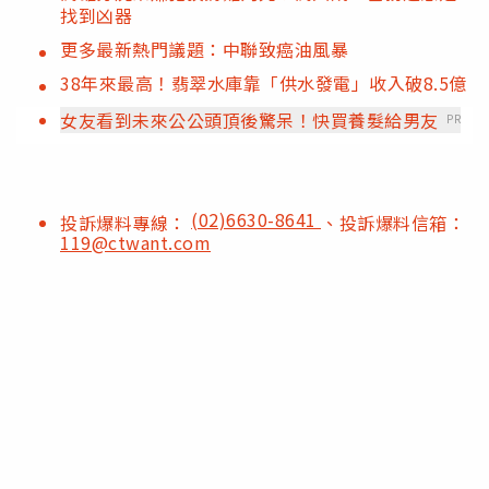
找到凶器
更多最新熱門議題：中聯致癌油風暴
38年來最高！翡翠水庫靠「供水發電」收入破8.5億
女友看到未來公公頭頂後驚呆！快買養髮給男友
PR
(02)6630-8641
投訴爆料專線：
、投訴爆料信箱：
119@ctwant.com