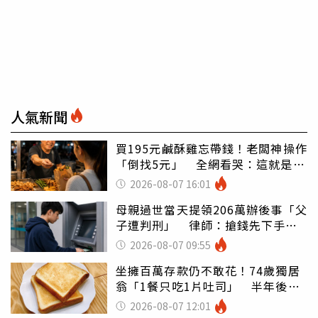
人氣新聞
買195元鹹酥雞忘帶錢！老闆神操作
「倒找5元」 全網看哭：這就是台
灣
2026-08-07 16:01
母親過世當天提領206萬辦後事「父
子遭判刑」 律師：搶錢先下手是
罪
2026-08-07 09:55
坐擁百萬存款仍不敢花！74歲獨居
翁「1餐只吃1片吐司」 半年後暴
瘦嚇壞女兒
2026-08-07 12:01