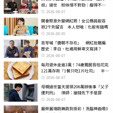
叔」過世 粉絲憶不對勁：瘦得不合
理
2026-08-07
開會照意外變網紅照！女公務員妝容
掀2千則留言 本人怒嗆：化妝有錯嗎
2026-08-05
苦苓喊「唐朝不存在」 網紅批瞎編
歷史：李白、杜甫用鮮卑文寫詩？
2026-08-07
每月退休金逾3萬！74歲獨居翁怕花完
121萬存款「1餐只吃1片吐司」 半年
後暴瘦嚇壞女兒
2026-08-07
母親過世當天提領206萬辦後事「父子
遭判刑」 律師：搶錢先下手是罪
2026-08-07
展榮展瑞跳舞跳到掛彩！洗腦神曲吸3