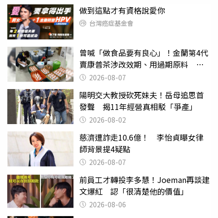
做到這點才有資格說愛你
台灣癌症基金會
曾喊「做食品要有良心」！金蘭第4代
賣康普茶涉改效期、用過期原料 桃
檢求重刑
2026-08-07
陽明交大教授砍死妹夫！岳母追思首
發聲 揭11年經營真相駁「爭產」
2026-08-02
慈濟遭詐走10.6億！ 李怡貞曝女律
師背景提4疑點
2026-08-07
前員工才轉投李多慧！Joeman再談建
文爆紅 認「很清楚他的價值」
2026-08-06