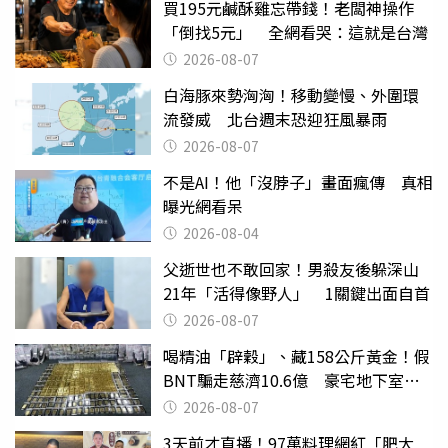
買195元鹹酥雞忘帶錢！老闆神操作
「倒找5元」 全網看哭：這就是台灣
2026-08-07
白海豚來勢洶洶！移動變慢、外圍環
流發威 北台週末恐迎狂風暴雨
2026-08-07
不是AI！他「沒脖子」畫面瘋傳 真相
曝光網看呆
2026-08-04
父逝世也不敢回家！男殺友後躲深山
21年「活得像野人」 1關鍵出面自首
2026-08-07
喝精油「辟穀」、藏158公斤黃金！假
BNT騙走慈濟10.6億 豪宅地下室竟
挖出乾鮑金庫
2026-08-07
3天前才直播！97萬料理網紅「肥大