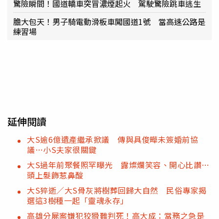
驚險瞬間！國道轎車突冒濃煙起火 駕駛驚險跳車逃生
膽大包天！男子騎電動滑板車闖國道1號 當高速公路是
練習場
延伸閱讀
大S逾6億遺產繼承掀議 傳與具俊曄未簽婚前協
議…小S夫家很關鍵
大S過年前聚餐照罕曝光 露燦爛笑容、開心比讚…
頭上髮飾惹鼻酸
大S猝逝／大S骨灰將樹葬回歸大自然 民俗專家揭
選這3樹種一起「靈魂永存」
高雄分屍案嫌犯狡猾難判死！高大成：當務之急是