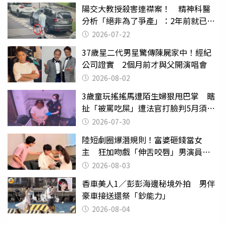
陽交大教授殺害連襟案！ 精神科醫
分析「絕非為了爭產」：2年前就已言
行詭異
2026-07-22
37歲星二代男星驚傳陳屍家中！經紀
公司證實 2個月前才與父開演唱會
2026-08-02
3歲童玩搖搖馬遭陌生婦狠甩巴掌 瞎
扯「被罵吃屎」遭法官打臉判5月須入
監
2026-07-30
陸短劇圈爆潛規則！富婆砸錢當女
主 狂加吻戲「伸舌咬唇」男演員崩
潰
2026-08-03
香車美人1／彭彭海邊秘境外拍 男伴
豪車接送還祭「鈔能力」
2026-08-04