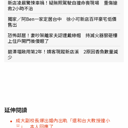
新店凌晨驚悚車禍！疑無照駕駛自撞命喪現場 重傷搶
救2小時不治
獨家／阿Ben一家定居台中 徐小可新店百坪豪宅低價
售出
恐怖鄰居！妻吵架離家夫認遭戴綠帽 持滅火器狠砸樓
上住戶開門後傻眼了
碧潭堰啟用第2年！嬌客現蹤新店溪 2原因香魚數量減
少
延伸閱讀
成大副校長爆出婚內出軌「還和台大教授撞小
三」 本人回應了