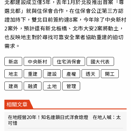
北都建設成立僅5年，去年1月於北投推出首案「尊
選北都」就與住保會合作，在住保會公正第三方認
證加持下，雙北目前簽約達8案，今年除了中央新村
2案外，預計還有新北板橋、北市大安2案將動土，
也反映地主對於尋找可靠安全業者協助重建的迫切
需求。
新店
中央新村
住宅消保會
國大代表
地主
重建
建設
產權
透天
開工
建商
融資
土地
管理
相關文章
在地經營20年！知名連鎖日式洋食熄燈 在地人喊：太
可惜