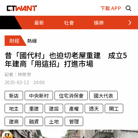
跳至主要內容區塊
下載 APP
最新
社會
娛樂
財經
財經
熱線
昔「國代村」也迫切老屋重建 成立5
年建商「用這招」打進市場
記者：
林榮芳
2025-02-12 20:00
新店
中央新村
住宅消保會
國大代表
地主
重建
建設
產權
透天
開工
建商
融資
土地
管理