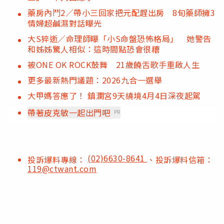
藥房內鬥2／帶小三回家把元配趕出房 8旬藥師擁3
情婦超鹹濕對話曝光
大S猝逝／命理師曝「小S命盤恐怖格局」 她警告
和姊姊驚人相似：這時間點恐會很糟
被ONE OK ROCK鼓舞 21歲饒舌歌手重啟人生
更多最新熱門議題：2026九合一選舉
大甲媽答應了！ 鎮瀾宮9天繞境4月4日深夜起駕
帶著皮克敏一起出門吧
PR
(02)6630-8641
投訴爆料專線：
、投訴爆料信箱：
119@ctwant.com