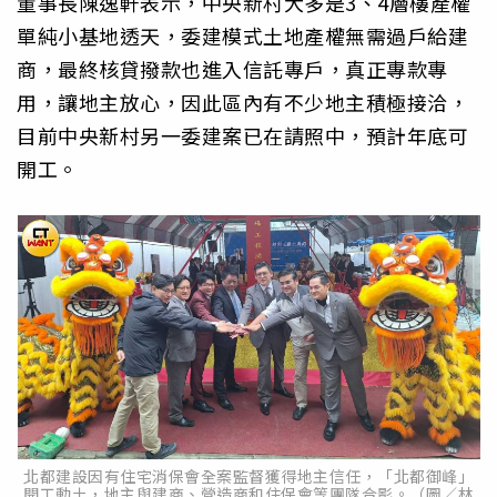
董事長陳逸軒表示，中央新村大多是3、4層樓產權
單純小基地透天，委建模式土地產權無需過戶給建
商，最終核貸撥款也進入信託專戶，真正專款專
用，讓地主放心，因此區內有不少地主積極接洽，
目前中央新村另一委建案已在請照中，預計年底可
開工。
北都建設因有住宅消保會全案監督獲得地主信任，「北都御峰」
開工動土，地主與建商、營造商和住保會等團隊合影。（圖／林