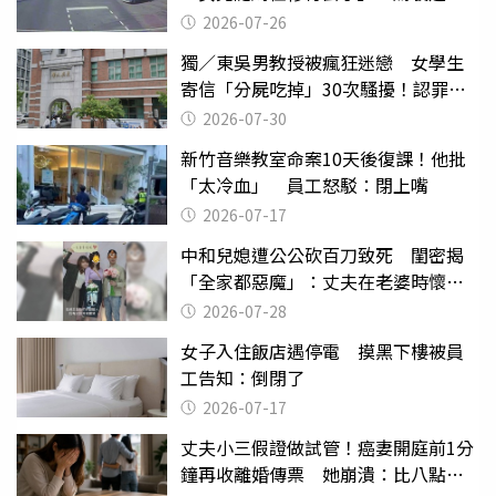
致死判9月
2026-07-26
獨／東吳男教授被瘋狂迷戀 女學生
寄信「分屍吃掉」30次騷擾！認罪免
關
2026-07-30
新竹音樂教室命案10天後復課！他批
「太冷血」 員工怒駁：閉上嘴
2026-07-17
中和兒媳遭公公砍百刀致死 閨密揭
「全家都惡魔」：丈夫在老婆時懷孕
摔東西
2026-07-28
女子入住飯店遇停電 摸黑下樓被員
工告知：倒閉了
2026-07-17
丈夫小三假證做試管！癌妻開庭前1分
鐘再收離婚傳票 她崩潰：比八點檔