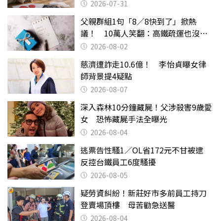
還扯
2026-07-31
父親群組1句「8／8快到了」掀熱
議！ 10萬人笑翻：高鐵疏運也沒列
父親節
2026-08-02
慈濟遭詐走10.6億！ 李怡貞曝女律
師背景提4疑點
2026-08-07
深入森林10分鐘藏屍！父涉殺害9歲愛
女 恐怖藏屍手法全曝光
2026-08-04
逃票告性騷1／OL省172元不甘被逮
反控台鐵員工6度騷擾
2026-08-05
疑勞資糾紛！新莊好市多前員工持刀
登賣場頂樓 母苦勸急送醫
2026-08-04