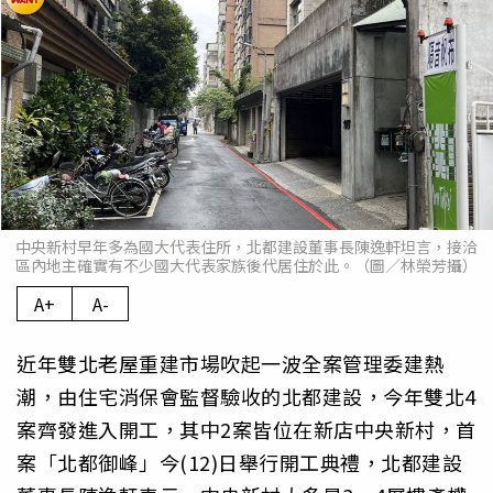
中央新村早年多為國大代表住所，北都建設董事長陳逸軒坦言，接洽
區內地主確實有不少國大代表家族後代居住於此。（圖／林榮芳攝）
A+
A-
近年雙北老屋重建市場吹起一波全案管理委建熱
潮，由住宅消保會監督驗收的北都建設，今年雙北4
案齊發進入開工，其中2案皆位在新店中央新村，首
案「北都御峰」今(12)日舉行開工典禮，北都建設