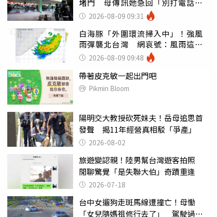
堵門 母傳訊她急回「別打電話怕
鈴響」
2026-08-09 09:31
白海豚「外圍環流掃入中」！強風
雨彈襲北台灣 網哀號：風雨這麼
大還不放假
2026-08-09 09:48
帶著皮克敏一起出門吧
Pikmin Bloom
陽明交大教授砍死妹夫！岳母追思首
發聲 揭11年經營真相駁「爭產」
2026-08-02
旅遊變認親！陸男幫台灣遊客拍照
閒聊驚覺「是失聯大伯」奇蹟重逢
2026-07-18
台中女遛狗走斑馬線遭撞亡！母慟
「女兒隨媽祖修行去了」 駕駛過失