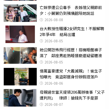
亡妹慘遭公公毒手 表姊憶父親節前
夕：小舅舅仍到殯儀館陪她說話
2026-08-08
台大教授性騷擾2女研究生！不服解聘
2年爭4年 結局出爐
2026-08-05
她公開恐怖飛行經歷！搭機睡醒褲子
濕了 鄰座男趁熟睡猥褻還疑留體液
2026-08-05
億萬富豪遭兒「大義滅親」！偷生子
怕曝光 竟盜鄰居身份辦假證落戶
2026-08-06
母親過世當天提領206萬辦後事「父子
遭判刑」 律師：搶錢先下手是罪
2026-08-07