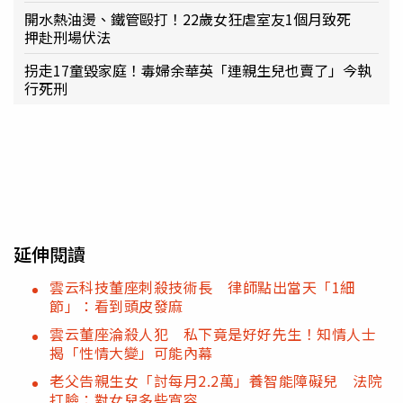
開水熱油燙、鐵管毆打！22歲女狂虐室友1個月致死
押赴刑場伏法
拐走17童毀家庭！毒婦余華英「連親生兒也賣了」今執
行死刑
延伸閱讀
雲云科技董座刺殺技術長 律師點出當天「1細
節」：看到頭皮發麻
雲云董座淪殺人犯 私下竟是好好先生！知情人士
揭「性情大變」可能內幕
老父告親生女「討每月2.2萬」養智能障礙兒 法院
打臉：對女兒多些寬容