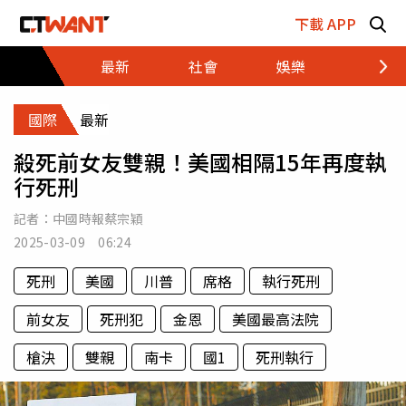
跳至主要內容區塊
下載 APP
最新
社會
娛樂
財經
國際
最新
殺死前女友雙親！美國相隔15年再度執
行死刑
記者：
中國時報蔡宗穎
2025-03-09 06:24
死刑
美國
川普
席格
執行死刑
前女友
死刑犯
金恩
美國最高法院
槍決
雙親
南卡
國1
死刑執行