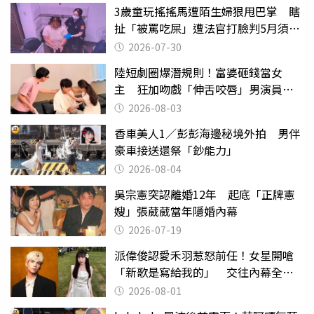
3歲童玩搖搖馬遭陌生婦狠甩巴掌 瞎
扯「被罵吃屎」遭法官打臉判5月須入
監
2026-07-30
陸短劇圈爆潛規則！富婆砸錢當女
主 狂加吻戲「伸舌咬唇」男演員崩
潰
2026-08-03
香車美人1／彭彭海邊秘境外拍 男伴
豪車接送還祭「鈔能力」
2026-08-04
吳宗憲突認離婚12年 起底「正牌憲
嫂」張葳葳當年隱婚內幕
2026-07-19
派偉俊認愛禾羽惹怒前任！女星開嗆
「新歌是寫給我的」 交往內幕全說
了
2026-08-01