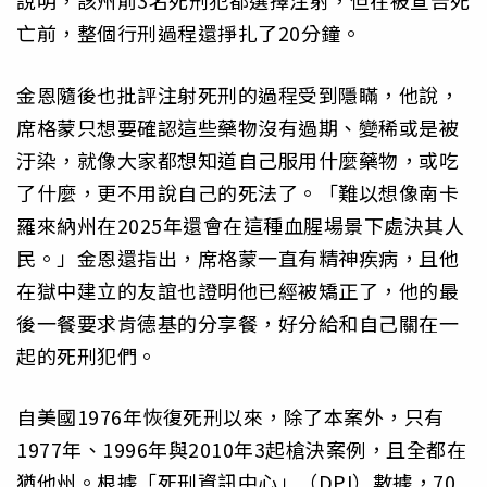
說明，該州前3名死刑犯都選擇注射，但在被宣告死
亡前，整個行刑過程還掙扎了20分鐘。
金恩隨後也批評注射死刑的過程受到隱瞞，他說，
席格蒙只想要確認這些藥物沒有過期、變稀或是被
汙染，就像大家都想知道自己服用什麼藥物，或吃
了什麼，更不用說自己的死法了。「難以想像南卡
羅來納州在2025年還會在這種血腥場景下處決其人
民。」金恩還指出，席格蒙一直有精神疾病，且他
在獄中建立的友誼也證明他已經被矯正了，他的最
後一餐要求肯德基的分享餐，好分給和自己關在一
起的死刑犯們。
自美國1976年恢復死刑以來，除了本案外，只有
1977年、1996年與2010年3起槍決案例，且全都在
猶他州。根據「死刑資訊中心」（DPI）數據，70