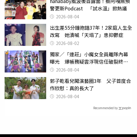
hahababy風波後首露面！蔡阿嘎無預
警更新Podcast 「試水溫」掀熱議
2026-08-04
出生差55分鐘抱錯37年！2家庭人生全
改寫 她潰喊「天塌了」患抑鬱症
2026-08-02
獨家／「連莊」小魔女全員離隊內幕
曝光 爆帳務疑雲浮現信任破裂終止
合作！
2026-08-04
郭子乾看兒闖演藝圈3年 父子首度合
作欣慰：真的長大了
2026-08-04
Recommended by