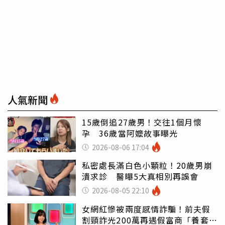
人氣新聞
15歲倒追27歲男！交往1個月懷
孕 36歲當阿嬤故事曝光
2026-08-06 17:04
私密處長滿白色小顆粒！20歲男崩
潰求診 醫曝5大真相別再誤會
2026-08-05 22:10
女網紅慘被兩度感情詐騙！前夫假
割頸詐光200萬再遇假富商「養套殺