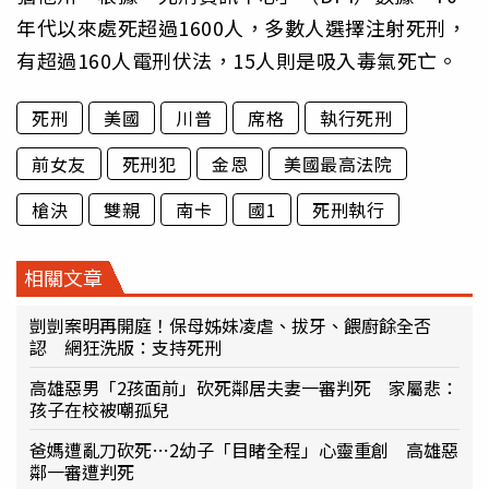
年代以來處死超過1600人，多數人選擇注射死刑，
有超過160人電刑伏法，15人則是吸入毒氣死亡。
死刑
美國
川普
席格
執行死刑
前女友
死刑犯
金恩
美國最高法院
槍決
雙親
南卡
國1
死刑執行
相關文章
剴剴案明再開庭！保母姊妹凌虐、拔牙、餵廚餘全否
認 網狂洗版：支持死刑
高雄惡男「2孩面前」砍死鄰居夫妻一審判死 家屬悲：
孩子在校被嘲孤兒
爸媽遭亂刀砍死…2幼子「目睹全程」心靈重創 高雄惡
鄰一審遭判死