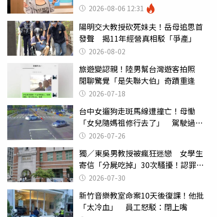
2000萬」
2026-08-06 12:31
陽明交大教授砍死妹夫！岳母追思首
發聲 揭11年經營真相駁「爭產」
2026-08-02
旅遊變認親！陸男幫台灣遊客拍照
閒聊驚覺「是失聯大伯」奇蹟重逢
2026-07-18
台中女遛狗走斑馬線遭撞亡！母慟
「女兒隨媽祖修行去了」 駕駛過失
致死判9月
2026-07-26
獨／東吳男教授被瘋狂迷戀 女學生
寄信「分屍吃掉」30次騷擾！認罪免
關
2026-07-30
新竹音樂教室命案10天後復課！他批
「太冷血」 員工怒駁：閉上嘴