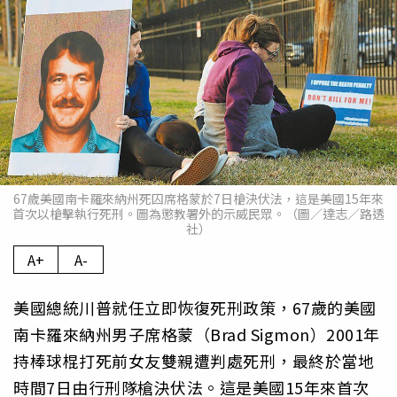
67歲美國南卡羅來納州死囚席格蒙於7日槍決伏法，這是美國15年來
首次以槍擊執行死刑。圖為懲教署外的示威民眾。（圖／達志／路透
社）
A+
A-
美國總統川普就任立即恢復死刑政策，67歲的美國
南卡羅來納州男子席格蒙（Brad Sigmon）2001年
持棒球棍打死前女友雙親遭判處死刑，最終於當地
時間7日由行刑隊槍決伏法。這是美國15年來首次