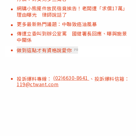
網購小熊擺件放民宿竟挨告！老闆遭「求償17萬」
理由曝光 律師說話了
更多最新熱門議題：中聯致癌油風暴
傳遭立委叫到辦公室罵 國健署長回應、曝與施景
中關係
做到這點才有資格說愛你
PR
(02)6630-8641
投訴爆料專線：
、投訴爆料信箱：
119@ctwant.com