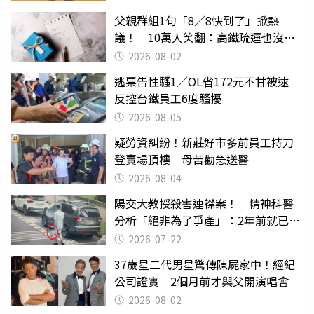
父親群組1句「8／8快到了」掀熱
議！ 10萬人笑翻：高鐵疏運也沒列
父親節
2026-08-02
逃票告性騷1／OL省172元不甘被逮
反控台鐵員工6度騷擾
2026-08-05
疑勞資糾紛！新莊好市多前員工持刀
登賣場頂樓 母苦勸急送醫
2026-08-04
陽交大教授殺害連襟案！ 精神科醫
分析「絕非為了爭產」：2年前就已言
行詭異
2026-07-22
37歲星二代男星驚傳陳屍家中！經紀
公司證實 2個月前才與父開演唱會
2026-08-02