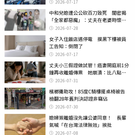
2026-07-17
中和兒媳遭公公砍百刀致死 閨密揭
「全家都惡魔」：丈夫在老婆時懷孕
摔東西
2026-07-28
女子入住飯店遇停電 摸黑下樓被員
工告知：倒閉了
2026-07-17
丈夫小三假證做試管！癌妻開庭前1分
鐘再收離婚傳票 她崩潰：比八點檔
還扯
2026-07-31
檳榔攤助攻！85度C騎樓擺桌椅被告
檢翻28年舊判決認證非竊佔
2026-07-30
媳婦簽離婚沒先讓公婆同意！ 長輩
氣喊「在台灣法律無效」挨批
2026-07-08