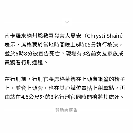
南卡羅來納州懲教署發言人夏安（Chrysti Shain）
表示，席格蒙於當地時間晚上6時05分執行槍決，
並於6時8分被宣告死亡。現場有3名前女友家族成
員觀看行刑過程。
在行刑前，行刑官將席格蒙綁在上頭有鋼盆的椅子
上，並套上頭套，也在其心臟位置貼上射擊點，再
由站在4.5公尺外的3名行刑官同時開槍將其處死。