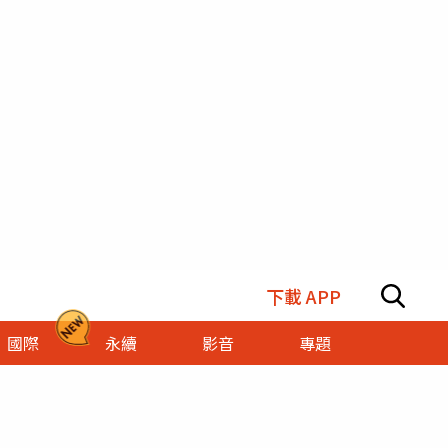
下載 APP
國際
永續
影音
專題