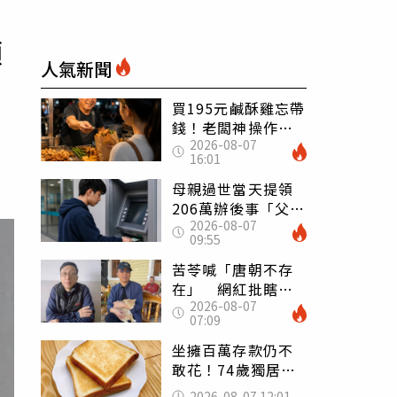
頭
人氣新聞
買195元鹹酥雞忘帶
錢！老闆神操作
2026-08-07
「倒找5元」 全網
16:01
看哭：這就是台灣
母親過世當天提領
206萬辦後事「父子
2026-08-07
遭判刑」 律師：
09:55
搶錢先下手是罪
苦苓喊「唐朝不存
在」 網紅批瞎編
2026-08-07
歷史：李白、杜甫
07:09
用鮮卑文寫詩？
坐擁百萬存款仍不
敢花！74歲獨居翁
「1餐只吃1片吐
2026-08-07 12:01