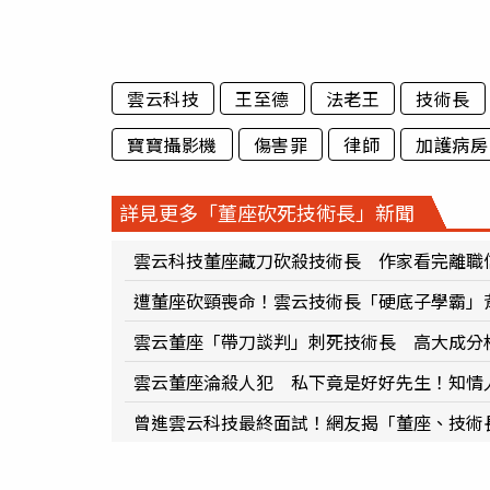
雲云科技
王至德
法老王
技術長
寶寶攝影機
傷害罪
律師
加護病房
詳見更多「董座砍死技術長」新聞
雲云科技董座藏刀砍殺技術長 作家看完離職
遭董座砍頸喪命！雲云技術長「硬底子學霸」
雲云董座「帶刀談判」刺死技術長 高大成分
雲云董座淪殺人犯 私下竟是好好先生！知情
曾進雲云科技最終面試！網友揭「董座、技術