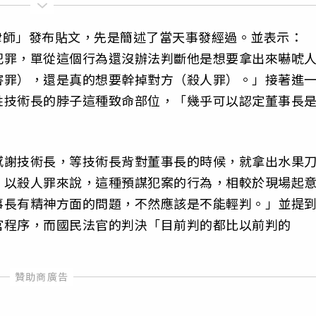
德律師」發布貼文，先是簡述了當天事發經過。並表示：
犯罪，單從這個行為還沒辦法判斷他是想要拿出來嚇唬
害罪），還是真的想要幹掉對方（殺人罪）。」接著進
姓技術長的脖子這種致命部位，「幾乎可以認定董事長
感謝技術長，等技術長背對董事長的時候，就拿出水果
，以殺人罪來說，這種預謀犯案的行為，相較於現場起
事長有精神方面的問題，不然應該是不能輕判。」並提
官程序，而國民法官的判決「目前判的都比以前判的