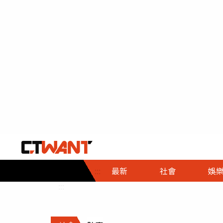
社會首頁
娛樂首頁
財經首頁
政
:::
最新
社會
娛
時事
即時
熱線
:::
直擊
大條
人物
調查
專題
３Ｃ