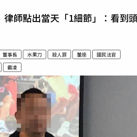
寵物
 律師點出當天「1細節」：看到
運勢
運動
梅酒
董事長
水果刀
殺人罪
董座
國民法官
霸凌