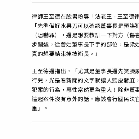
律師王至德在臉書粉專「法老王 - 王至
「先準備好水果刀可以確認董事長是預謀
（恐嚇罪），還是想要教訓一下對方（傷
步闡述，從曾姓董事長下手的部位，是梁
真的想要結束掉技術長。」
王至德還指出，「尤其是董事長還先笑臉
行兇，光是看新聞的文字就讓人頭皮發麻
犯案的行為，惡性當然更為重大！除非董
這起案件沒有意外的話，應該會行國民法
重」。