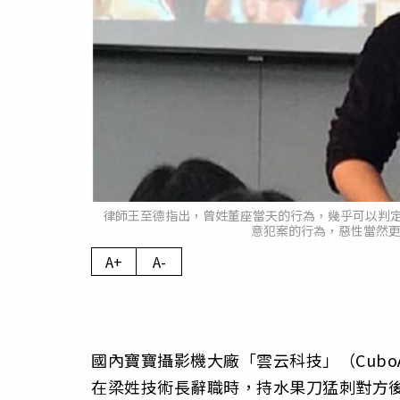
律師王至德指出，曾姓董座當天的行為，幾乎可以判
意犯案的行為，惡性當然更
A+
A-
國內寶寶攝影機大廠「雲云科技」（Cubo
在梁姓技術長辭職時，持水果刀猛刺對方