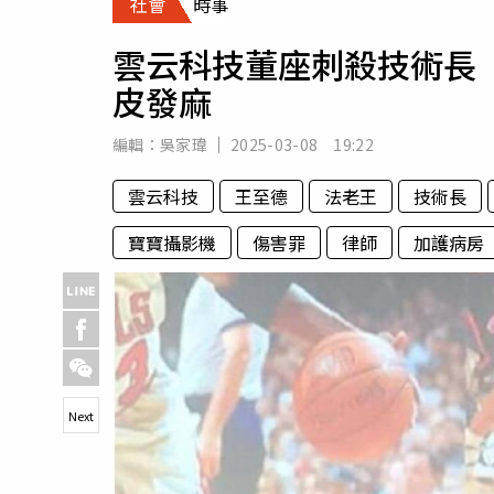
社會
時事
人物
汽車
雲云科技董座刺殺技術長
專欄
皮發麻
房產新勢力
編輯：
吳家瑋
2025-03-08 19:22
雲云科技
王至德
法老王
技術長
寶寶攝影機
傷害罪
律師
加護病房
Next