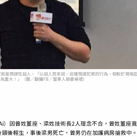
定就是預謀性殺人，「以殺人罪來說，這種預謀犯案的行為，相較於現場
為重大！」（圖／翻攝FB／當事人臉書帳號）
Ai）因曾姓董座、梁姓技術長2人理念不合，曾姓董座竟
後頸後輕生，事後梁男死亡，曾男仍在加護病房搶救中