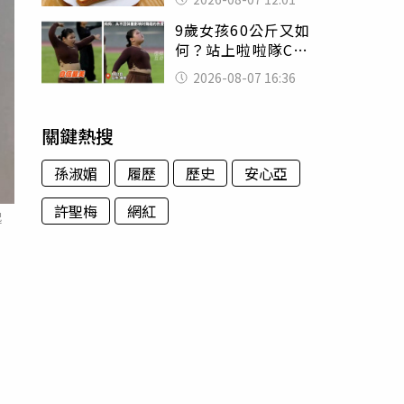
司」 半年後暴瘦
9歲女孩60公斤又如
嚇壞女兒
何？站上啦啦隊C位
驚艷全場 千萬網
2026-08-07 16:36
友被圈粉
關鍵熱搜
孫淑媚
履歷
歷史
安心亞
許聖梅
網紅
起
。