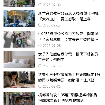
關
2026-07-30
新竹音樂教室命案10天後復課！他批
「太冷血」 員工怒駁：閉上嘴
2026-07-17
中和兒媳遭公公砍百刀致死 閨密揭
「全家都惡魔」：丈夫在老婆時懷孕
摔東西
2026-07-28
女子入住飯店遇停電 摸黑下樓被員
工告知：倒閉了
2026-07-17
丈夫小三假證做試管！癌妻開庭前1分
鐘再收離婚傳票 她崩潰：比八點檔
還扯
2026-07-31
檳榔攤助攻！85度C騎樓擺桌椅被告
檢翻28年舊判決認證非竊佔