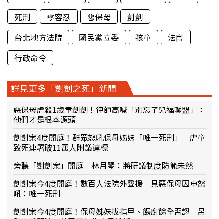
死刑
零容忍
惡保母
剴剴
台北地方法院
國民黨立委
孩童
法官
行政命令
詳見更多「剴剴之死」新聞
惡保母虐殺1歲童剴剴！律師高喊「別忘了兒福聯盟」：
他們才是根本源頭
剴剴案4度開庭！群眾怒吼保母姊妹「唯一死刑」 虐童
致死連署破11萬人附議達標
旁聽「剴剴案」開庭 林月琴：將研議制度防範未然
剴剴案今4度開庭！數百人法院外聲援 見惡保母囚車怒
吼：唯一死刑
剴剴案今4度開庭！保母姊妹拔指甲、餵廚餘全否認 呂