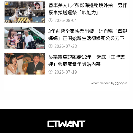
香車美人1／彭彭海邊秘境外拍 男伴
豪車接送還祭「鈔能力」
2026-08-04
3年前曾全家快樂出遊 她自稱「單親
媽媽」正開始新生活卻慘死公公刀下
2026-07-28
吳宗憲突認離婚12年 起底「正牌憲
嫂」張葳葳當年隱婚內幕
2026-07-19
Recommended by