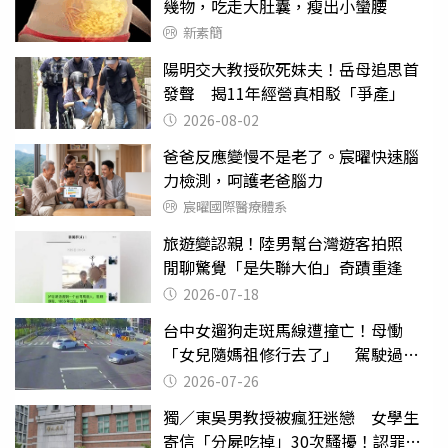
幾物，吃走大肚囊，瘦出小蠻腰
新素簡
陽明交大教授砍死妹夫！岳母追思首
發聲 揭11年經營真相駁「爭產」
2026-08-02
爸爸反應變慢不是老了。宸曜快速腦
力檢測，呵護老爸腦力
宸曜國際醫療體系
旅遊變認親！陸男幫台灣遊客拍照
閒聊驚覺「是失聯大伯」奇蹟重逢
2026-07-18
台中女遛狗走斑馬線遭撞亡！母慟
「女兒隨媽祖修行去了」 駕駛過失
致死判9月
2026-07-26
獨／東吳男教授被瘋狂迷戀 女學生
寄信「分屍吃掉」30次騷擾！認罪免