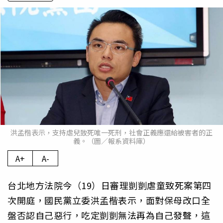
洪孟楷表示，支持虐兒致死唯一死刑，社會正義應還給被害者的正
義。（圖／報系資料庫）
A+
A-
台北地方法院今（19）日審理剴剴虐童致死案第四
次開庭，國民黨立委洪孟楷表示，面對保母改口全
盤否認自己惡行，吃定剴剴無法再為自己發聲，這