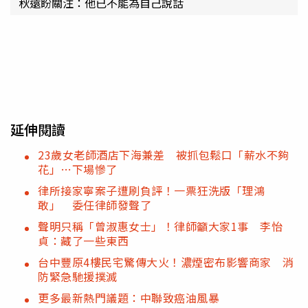
秋遠盼關注：他已不能為自己說話
延伸閱讀
23歲女老師酒店下海兼差 被抓包鬆口「薪水不夠
花」…下場慘了
律所接家寧案子遭刷負評！一票狂洗版「理鴻
敢」 委任律師發聲了
聲明只稱「曾淑惠女士」！律師籲大家1事 李怡
貞：藏了一些東西
台中豐原4樓民宅驚傳大火！濃煙密布影響商家 消
防緊急馳援撲滅
更多最新熱門議題：中聯致癌油風暴