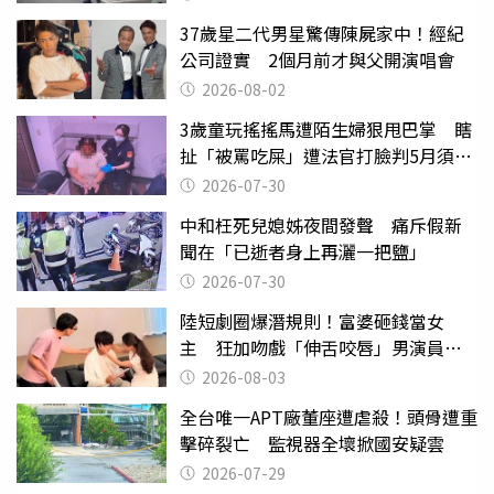
37歲星二代男星驚傳陳屍家中！經紀
公司證實 2個月前才與父開演唱會
2026-08-02
3歲童玩搖搖馬遭陌生婦狠甩巴掌 瞎
扯「被罵吃屎」遭法官打臉判5月須入
監
2026-07-30
中和枉死兒媳姊夜間發聲 痛斥假新
聞在「已逝者身上再灑一把鹽」
2026-07-30
陸短劇圈爆潛規則！富婆砸錢當女
主 狂加吻戲「伸舌咬唇」男演員崩
潰
2026-08-03
全台唯一APT廠董座遭虐殺！頭骨遭重
擊碎裂亡 監視器全壞掀國安疑雲
2026-07-29