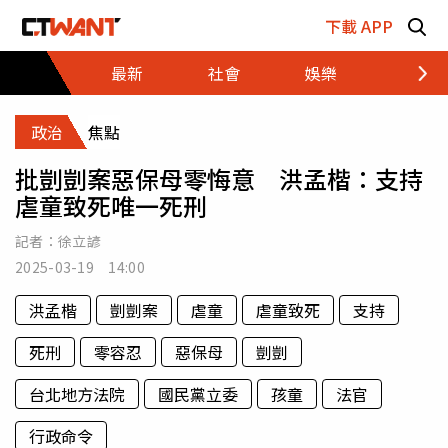
跳至主要內容區塊
下載 APP
最新
社會
娛樂
財經
政治
焦點
批剴剴案惡保母零悔意 洪孟楷：支持
虐童致死唯一死刑
記者：
徐立諺
2025-03-19 14:00
洪孟楷
剴剴案
虐童
虐童致死
支持
死刑
零容忍
惡保母
剴剴
台北地方法院
國民黨立委
孩童
法官
行政命令