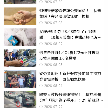
2026-07-30
媳婦簽離婚沒先讓公婆同意！ 長輩
氣喊「在台灣法律無效」挨批
2026-07-08
父親群組1句「8／8快到了」掀熱
議！ 10萬人笑翻：高鐵疏運也沒列
父親節
2026-08-02
逃票告性騷1／OL省172元不甘被逮
反控台鐵員工6度騷擾
2026-08-05
疑勞資糾紛！新莊好市多前員工持刀
登賣場頂樓 母苦勸急送醫
2026-08-04
陽交大教授殺害連襟案！ 精神科醫
分析「絕非為了爭產」：2年前就已言
行詭異
2026-07-22