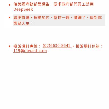
傳美國商務部發通告 要求政府部門員工禁用
DeepSeek
減肥首選，檸檬加它，堅持一週，腰細了，瘦到你
懷疑人生
PR
(02)6630-8641
投訴爆料專線：
、投訴爆料信箱：
119@ctwant.com