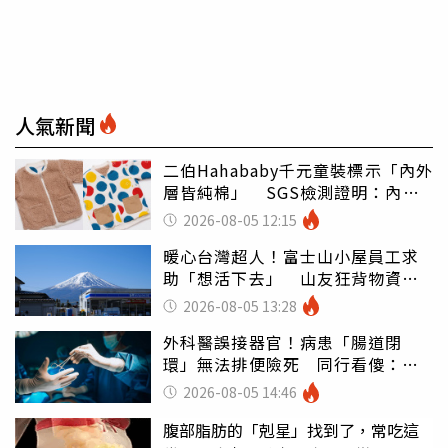
人氣新聞
二伯Hahababy千元童裝標示「內外
層皆純棉」 SGS檢測證明：內裡
100%聚酯纖維
2026-08-05 12:15
暖心台灣超人！富士山小屋員工求
助「想活下去」 山友狂背物資上
山：台灣真的是寶島
2026-08-05 13:28
外科醫誤接器官！病患「腸道閉
環」無法排便險死 同行看傻：糟
糕至極
2026-08-05 14:46
腹部脂肪的「剋星」找到了，常吃這