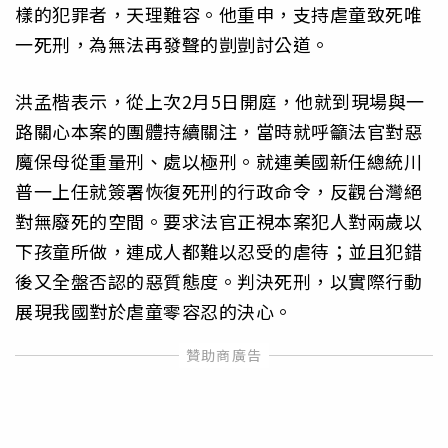
樣的犯罪者，天理難容。他重申，支持虐童致死唯
一死刑，為無法再發聲的剴剴討公道。
洪孟楷表示，從上次2月5日開庭，他就到現場與一
路關心本案的團體持續關注，當時就呼籲法官對惡
魔保母從重量刑、處以極刑。就連美國新任總統川
普一上任就簽署恢復死刑的行政命令，反觀台灣絕
對無廢死的空間。要求法官正視本案犯人對兩歲以
下孩童所做，連成人都難以忍受的虐待；並且犯錯
後又全盤否認的惡質態度。判決死刑，以實際行動
展現我國對於虐童零容忍的決心。