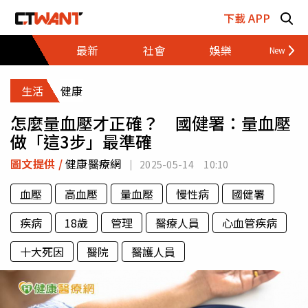
跳至主要內容區塊
下載 APP
最新
社會
娛樂
財經
生活
健康
怎麼量血壓才正確？ 國健署：量血壓
做「這3步」最準確
圖文提供 /
健康醫療網
2025-05-14 10:10
血壓
高血壓
量血壓
慢性病
國健署
疾病
18歲
管理
醫療人員
心血管疾病
十大死因
醫院
醫護人員