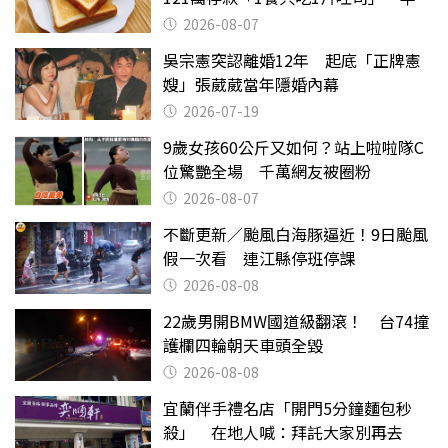
後暴瘦嚇壞女兒
2026-08-07
吳宗憲突認離婚12年 起底「正牌憲
嫂」張葳葳當年隱婚內幕
2026-07-19
9歲女孩60公斤又如何？站上啦啦隊C
位驚艷全場 千萬網友被圈粉
2026-08-07
不斷更新／颱風白海豚逼近！9日颱風
假一次看 連江縣停班停課
2026-08-08
22歲男開BMW國道級翻滾！ 台74撞
護欄四輪朝天車頭全毀
2026-08-08
宜蘭伴手禮名店「開門5分鐘麵包秒
殺」 在地人喊：拜託大家別再去