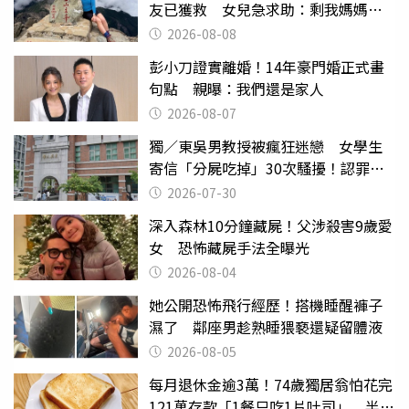
友已獲救 女兒急求助：剩我媽媽還
沒找到
2026-08-08
彭小刀證實離婚！14年豪門婚正式畫
句點 親曝：我們還是家人
2026-08-07
獨／東吳男教授被瘋狂迷戀 女學生
寄信「分屍吃掉」30次騷擾！認罪免
關
2026-07-30
深入森林10分鐘藏屍！父涉殺害9歲愛
女 恐怖藏屍手法全曝光
2026-08-04
她公開恐怖飛行經歷！搭機睡醒褲子
濕了 鄰座男趁熟睡猥褻還疑留體液
2026-08-05
每月退休金逾3萬！74歲獨居翁怕花完
121萬存款「1餐只吃1片吐司」 半年