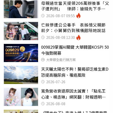
母親過世當天提領206萬辦後事「父
子遭判刑」 律師：搶錢先下手是
罪
2026-08-07 09:55
亡妹慘遭公公毒手 表姊憶父親節
前夕：小舅舅仍到殯儀館陪她說話
2026-08-08 12:30
009829掌握AI關鍵 大華韓國KOSPI 50
今強勢開募
大華銀全能行銷方案
天天曬太陽也不夠！醫揭卻乏維生素D
恐提高糖尿病、罹癌風險
2026-07-26
寬魚營收衰退原因太誠實！「點名王
心凌、楊丞琳」網笑翻：財報透明度
滿分
2026-08-08
《陽光女子》串流上線！7.7億票房電