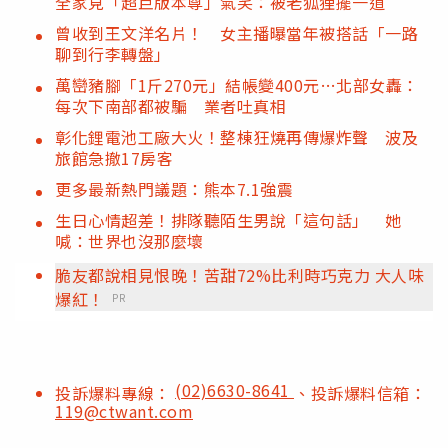
全家見「超巨版本尊」氣笑：被老狐狸擺一道
曾收到王文洋名片！ 女主播曝當年被搭話「一路
聊到行李轉盤」
萬巒豬腳「1斤270元」結帳變400元…北部女轟：
每次下南部都被騙 業者吐真相
彰化鋰電池工廠大火！整棟狂燒再傳爆炸聲 波及
旅館急撤17房客
更多最新熱門議題：熊本7.1強震
生日心情超差！排隊聽陌生男說「這句話」 她
喊：世界也沒那麼壞
脆友都說相見恨晚！苦甜72%比利時巧克力 大人味
爆紅！
PR
(02)6630-8641
投訴爆料專線：
、投訴爆料信箱：
119@ctwant.com