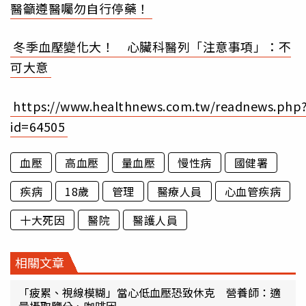
醫籲遵醫囑勿自行停藥！
冬季血壓變化大！ 心臟科醫列「注意事項」：不
可大意
https://www.healthnews.com.tw/readnews.php
id=64505
血壓
高血壓
量血壓
慢性病
國健署
疾病
18歲
管理
醫療人員
心血管疾病
十大死因
醫院
醫護人員
相關文章
「疲累、視線模糊」當心低血壓恐致休克 營養師：適
量攝取鹽分、咖啡因