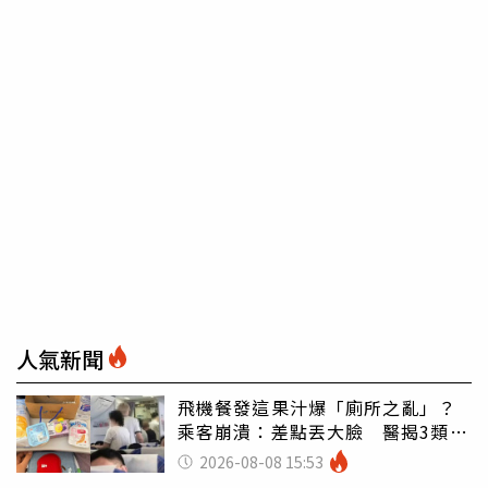
人氣新聞
飛機餐發這果汁爆「廁所之亂」？
乘客崩潰：差點丟大臉 醫揭3類人
別亂喝
2026-08-08 15:53