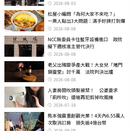
2026-08-03
松屋小編問「為何大家不來吃？」
一票人點出3大問題：滿手好牌打到爛
2026-08-08
NCC無委員卡住藍牙設備進口 政院
擬下週核准主管代決行
2026-08-08
老父出殯變爭產大戰！大女兒「堵門
鎖靈堂」討千萬 法院判決出爐
2026-08-08
人妻房間吹頭髮被禁！ 公婆要求
「廁所吹」還嗆再犯剪掉吹風機
2026-07-18
熊本強震重創觀光業！4天內6.55萬人
次取消訂房 損失逾4億台幣
2026-08-08