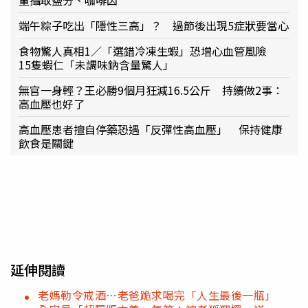
端午粽子吃出「隱性三高」？ 過節後出現5症狀要當心
食物驚人真相1／「選錯冷凍生蝦」恐增心血管風險
15隻蝦仁「未調味鈉含量驚人」
無官一身輕？王必勝9個月狂減16.5公斤 持續做2事：
高血壓也好了
高血壓患者擅自停藥恐遇「反彈性高血壓」 保持健康
飲食是關鍵
延伸閱讀
老媽勒令戒酒…老爸跪求喝完「人生最後一瓶」