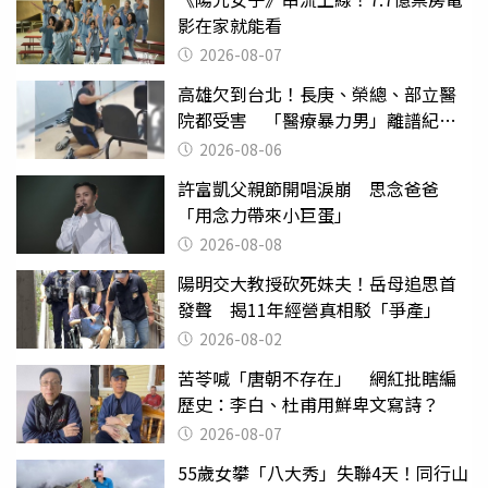
影在家就能看
2026-08-07
高雄欠到台北！長庚、榮總、部立醫
院都受害 「醫療暴力男」離譜紀錄
曝光
2026-08-06
許富凱父親節開唱淚崩 思念爸爸
「用念力帶來小巨蛋」
2026-08-08
陽明交大教授砍死妹夫！岳母追思首
發聲 揭11年經營真相駁「爭產」
2026-08-02
苦苓喊「唐朝不存在」 網紅批瞎編
歷史：李白、杜甫用鮮卑文寫詩？
2026-08-07
55歲女攀「八大秀」失聯4天！同行山