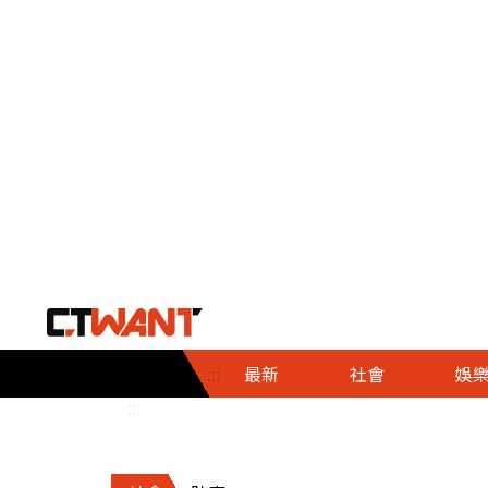
社會首頁
娛樂首頁
財經首頁
政
:::
最新
社會
娛
時事
即時
熱線
:::
直擊
大條
人物
調查
專題
３Ｃ