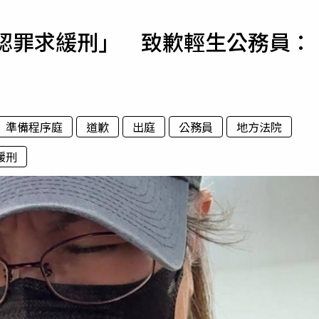
寵物
全認罪求緩刑」 致歉輕生公務員：
運勢
運動
梅酒
準備程序庭
道歉
出庭
公務員
地方法院
緩刑