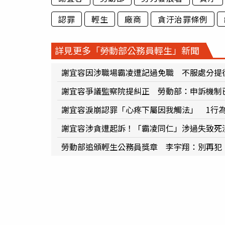
認罪
輕生
廠商
貪汙治罪條例
詳見更多「勞動部公務員輕生」新聞
謝宜容因涉職場霸凌遭記過免職 不服處分提
謝宜容爭議監察院提糾正 勞動部：申訴機制
謝宜容淚崩認罪「心疼下屬因我觸法」 1行
謝宜容涉貪遭起訴！「霸凌同仁」涉過失致死
勞動部追頒輕生公務員獎章 李宇翔：別再犯