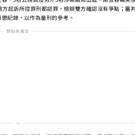
檢方起訴所控罪刑都認罪，檢辯雙方確認沒有爭點；審
獎懲紀錄，以作為量刑的參考。