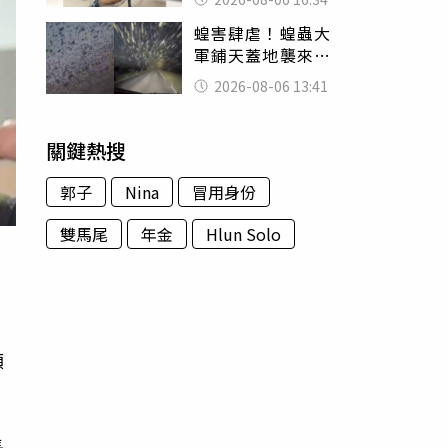
暴力男」離譜紀錄
蝗害肆虐！蝗蟲大
曝光
軍鋪天蓋地襲來宛
如末日 網驚：聖
2026-08-06 13:41
經十災
關鍵熱搜
郭子
Nina
冒用身份
雙馬尾
年金
Hlun Solo
頻
長