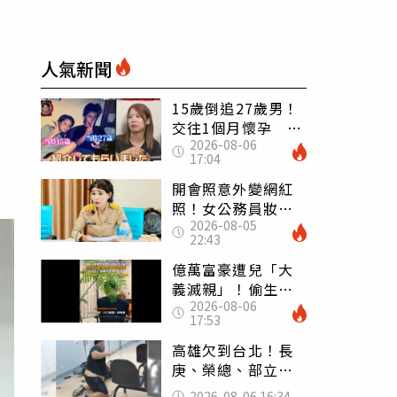
人氣新聞
15歲倒追27歲男！
交往1個月懷孕 36
2026-08-06
歲當阿嬤故事曝光
17:04
開會照意外變網紅
照！女公務員妝容
2026-08-05
掀2千則留言 本人
22:43
怒嗆：化妝有錯嗎
億萬富豪遭兒「大
義滅親」！偷生子
2026-08-06
怕曝光 竟盜鄰居
17:53
身份辦假證落戶
高雄欠到台北！長
庚、榮總、部立醫
院都受害 「醫療
2026-08-06 16:34