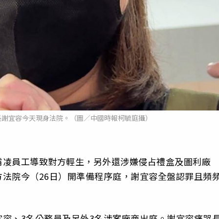
長謝宜容今天現身法院。（圖／中國時報柯毓庭攝）
霸凌員工導致對方輕生，另外還涉嫌侵占禮盒及圖利廠
法院今（26日）開準備程序庭，謝宜容全盤認罪且頻
。
容、3名公務員及另外3名涉案廠商出庭。謝宜容痛哭