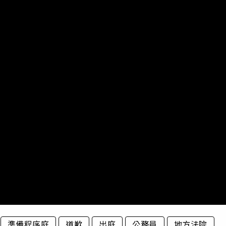
準備程序庭
道歉
出庭
公務員
地方法院