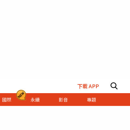
下載 APP
國際
永續
影音
專題