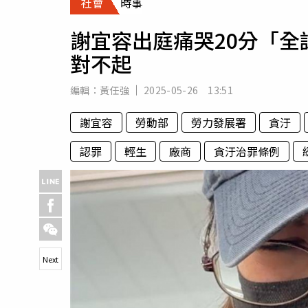
社會
時事
人物
汽車
謝宜容出庭痛哭20分「
專欄
對不起
房產新勢力
編輯：
黃任強
2025-05-26 13:51
謝宜容
勞動部
勞力發展署
貪汙
認罪
輕生
廠商
貪汙治罪條例
Next