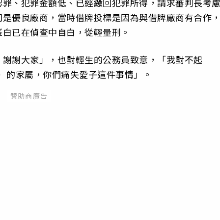
認罪、犯罪金額低、已經繳回犯罪所得，請求審判長考
司是優良廠商，當時借牌投標是因為與借牌廠商有合作
峯白已在偵查中自白，從輕量刑。
，謝謝大家」，也對輕生的公務員致意，「我對不起
名）的家屬，你們痛失愛子這件事情」。