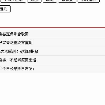
緩刑
復審遭保訓會駁回
已完善防霸凌案重現
為力求緩刑：疑律師指點
沒事 不起訴原因出爐
「今日公祭明日忘記」