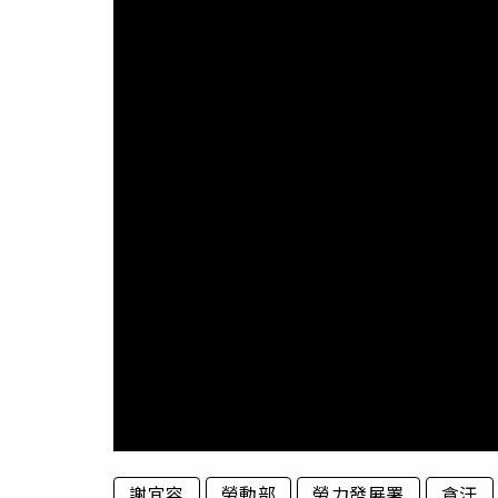
謝宜容
勞動部
勞力發展署
貪汙