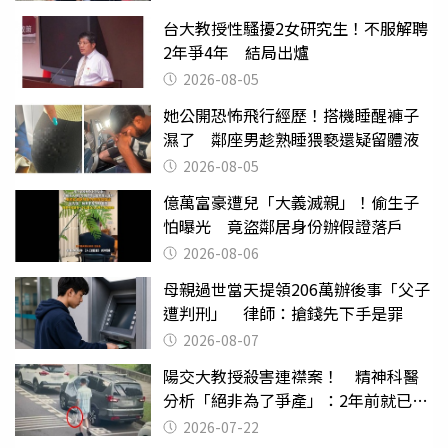
台大教授性騷擾2女研究生！不服解聘
2年爭4年 結局出爐
2026-08-05
她公開恐怖飛行經歷！搭機睡醒褲子
濕了 鄰座男趁熟睡猥褻還疑留體液
2026-08-05
億萬富豪遭兒「大義滅親」！偷生子
怕曝光 竟盜鄰居身份辦假證落戶
2026-08-06
母親過世當天提領206萬辦後事「父子
遭判刑」 律師：搶錢先下手是罪
2026-08-07
陽交大教授殺害連襟案！ 精神科醫
分析「絕非為了爭產」：2年前就已言
行詭異
2026-07-22