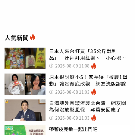
人氣新聞
日本人來台狂買「35公斤戰利
品」 連拜拜用紅盤、「小心地
滑」告示牌也帶回家
2026-08-09 11:08
原本很討厭小S！家長曝「校慶1舉
動」讓她徹底改觀 網友洗版認證
2026-08-08 11:03
白海豚外圍環流襲北台灣 網友問
為何沒放颱風假 蔣萬安回應了
2026-08-09 11:33
帶著皮克敏一起出門吧