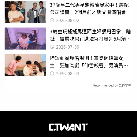
37歲星二代男星驚傳陳屍家中！經紀
公司證實 2個月前才與父開演唱會
2026-08-02
3歲童玩搖搖馬遭陌生婦狠甩巴掌 瞎
扯「被罵吃屎」遭法官打臉判5月須入
監
2026-07-30
陸短劇圈爆潛規則！富婆砸錢當女
主 狂加吻戲「伸舌咬唇」男演員崩
潰
2026-08-03
Recommended by