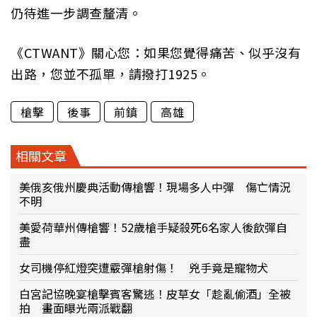
仍待進一步調查釐清。
《CTWANT》關心您：如果您覺得痛苦、似乎沒有
出路，您並不孤單，請撥打1925。
槍擊
後事
前鎮
高雄
相關文章
美俄亥俄州慶典活動傳槍響！現場多人中彈 傷亡情況
不明
美愛荷華州傳槍響！52歲槍手疑殺死6名家人後飲彈自
盡
女司機停紅燈突遭霰彈槍射傷！ 兇手竟是寵物犬
白宮記協晚宴槍擊賓客驚逃！皮草女「趁亂偷酒」全被
拍 畫面曝光兩派戰翻