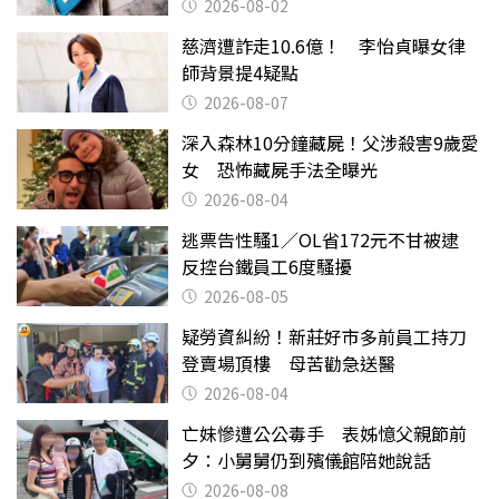
父親節
2026-08-02
慈濟遭詐走10.6億！ 李怡貞曝女律
師背景提4疑點
2026-08-07
深入森林10分鐘藏屍！父涉殺害9歲愛
女 恐怖藏屍手法全曝光
2026-08-04
逃票告性騷1／OL省172元不甘被逮
反控台鐵員工6度騷擾
2026-08-05
疑勞資糾紛！新莊好市多前員工持刀
登賣場頂樓 母苦勸急送醫
2026-08-04
亡妹慘遭公公毒手 表姊憶父親節前
夕：小舅舅仍到殯儀館陪她說話
2026-08-08