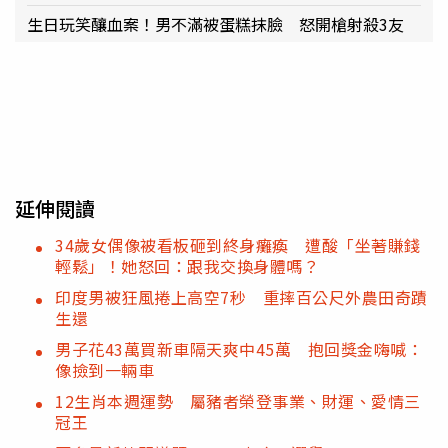
生日玩笑釀血案！男不滿被蛋糕抹臉 怒開槍射殺3友
延伸閱讀
34歲女偶像被看板砸到終身癱瘓 遭酸「坐著賺錢
輕鬆」！她怒回：跟我交換身體嗎？
印度男被狂風捲上高空7秒 重摔百公尺外農田奇蹟
生還
男子花43萬買新車隔天爽中45萬 抱回獎金嗨喊：
像撿到一輛車
12生肖本週運勢 屬豬者榮登事業、財運、愛情三
冠王