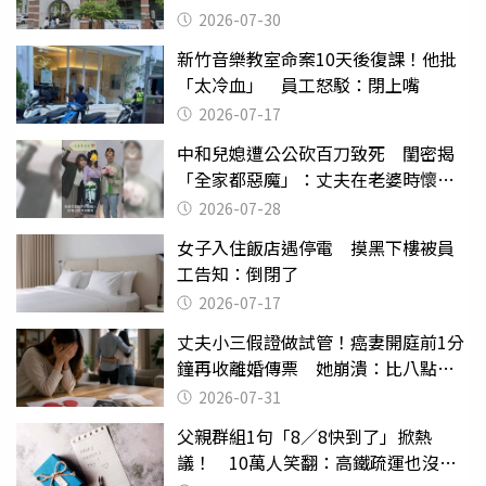
關
2026-07-30
新竹音樂教室命案10天後復課！他批
「太冷血」 員工怒駁：閉上嘴
2026-07-17
中和兒媳遭公公砍百刀致死 閨密揭
「全家都惡魔」：丈夫在老婆時懷孕
摔東西
2026-07-28
女子入住飯店遇停電 摸黑下樓被員
工告知：倒閉了
2026-07-17
丈夫小三假證做試管！癌妻開庭前1分
鐘再收離婚傳票 她崩潰：比八點檔
還扯
2026-07-31
父親群組1句「8／8快到了」掀熱
議！ 10萬人笑翻：高鐵疏運也沒列