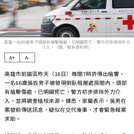
高雄一名66歲男子頭部有槍擊傷痕，已明顯死亡，警方初步排除外力
介入。（圖／報系資料照）
A+
A-
高雄市前鎮區昨天（16日）晚間7時許傳出槍響，
一名66歲吳姓男子被發現倒臥租屋處房間內，頭部
有槍擊傷痕，已明顯死亡，警方初步排除外力介
入，並將調查槍枝來源。據悉，家屬表示，吳男在
案發前傳送訊息，疑似在交代後事，才會緊急報案
求助。