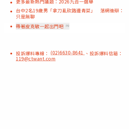
更多最新熱門議題：2026九合一選舉
台中2名19歲男「拿刀亂砍路邊青菜」 落網後辯：
只是無聊
帶著皮克敏一起出門吧
PR
(02)6630-8641
投訴爆料專線：
、投訴爆料信箱：
119@ctwant.com