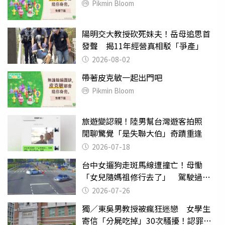
Pikmin Bloom
陽明交大教授砍死妹夫！岳母追思首
發聲 揭11年經營真相駁「爭產」
2026-08-02
帶著皮克敏一起出門吧
Pikmin Bloom
旅遊變認親！陸男幫台灣遊客拍照
閒聊驚覺「是失聯大伯」奇蹟重逢
2026-07-18
台中女遛狗走斑馬線遭撞亡！母慟
「女兒隨媽祖修行去了」 駕駛過失
致死判9月
2026-07-26
獨／東吳男教授被瘋狂迷戀 女學生
寄信「分屍吃掉」30次騷擾！認罪免