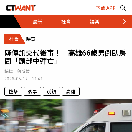
跳至主要內容區塊
下載 APP
最新
社會
娛樂
財經
社會
時事
疑傳訊交代後事！ 高雄66歲男倒臥房
間「頭部中彈亡」
編輯：
蔡斯媛
2026-05-17 11:41
槍擊
後事
前鎮
高雄