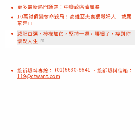
更多最新熱門議題：中聯致癌油風暴
10萬討債變奪命殺局！高雄惡夫妻狠殺婦人 載屍
棄荒山
減肥首選，檸檬加它，堅持一週，腰細了，瘦到你
懷疑人生
PR
(02)6630-8641
投訴爆料專線：
、投訴爆料信箱：
119@ctwant.com