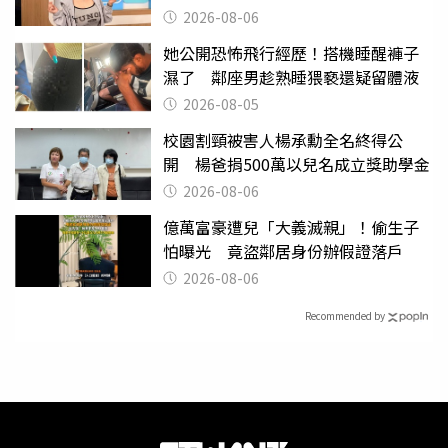
2000萬」
2026-08-06
她公開恐怖飛行經歷！搭機睡醒褲子
濕了 鄰座男趁熟睡猥褻還疑留體液
2026-08-05
校園割頸被害人楊承勳全名終得公
開 楊爸捐500萬以兒名成立獎助學金
2026-08-06
億萬富豪遭兒「大義滅親」！偷生子
怕曝光 竟盜鄰居身份辦假證落戶
2026-08-06
Recommended by