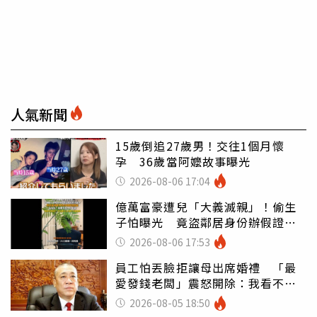
人氣新聞
15歲倒追27歲男！交往1個月懷
孕 36歲當阿嬤故事曝光
2026-08-06 17:04
億萬富豪遭兒「大義滅親」！偷生
子怕曝光 竟盜鄰居身份辦假證落
戶
2026-08-06 17:53
員工怕丟臉拒讓母出席婚禮 「最
愛發錢老闆」震怒開除：我看不起
你
2026-08-05 18:50