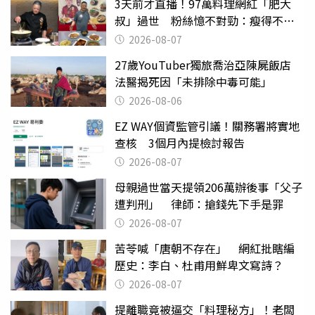
3天前才直播！97萬料理網紅「肥大
叔」過世 粉絲憶不對勁：瘦得不合
理
2026-08-07
27歲YouTuber獨旅喬治亞陳屍飯店
法醫揭死因「未排除中毒可能」
2026-08-06
EZ WAY個資監管引議！關務署將實地
查核 3個月內提檢討報告
2026-08-07
母親過世當天提領206萬辦後事「父子
遭判刑」 律師：搶錢先下手是罪
2026-08-07
苦苓喊「唐朝不存在」 網紅批瞎編
歷史：李白、杜甫用鮮卑文寫詩？
2026-08-07
提離職竟被逼交「料理秘方」！老闆