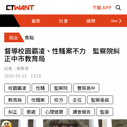
跳至主要內容區塊
下載 APP
最新
社會
娛樂
財經
政治
焦點
督導校園霸凌、性騷案不力 監察院糾
正中市教育局
記者：
黃摯恩
2025-03-15 13:28
校園霸凌
性騷
監察院
豐原高中
教育局
性騷案
校方
主任
監察委員
糾正
懲處
心理健康
調查報告
監委