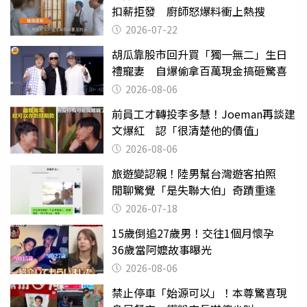
扣薪拒發 廚師怒爆料衝上熱搜
2026-07-22
胡瓜靠股市回升買「獨一無二」生日
禮寵妻 自爆偷拿百萬現金搞砸驚喜
2026-08-06
前員工才轉投李多慧！Joeman再談建
文爆紅 認「很清楚他的價值」
2026-08-06
旅遊變認親！陸男幫台灣遊客拍照
閒聊驚覺「是失聯大伯」奇蹟重逢
2026-07-18
15歲倒追27歲男！交往1個月懷孕
36歲當阿嬤故事曝光
2026-08-06
禁止停車「始源可以」！本尊驚喜現