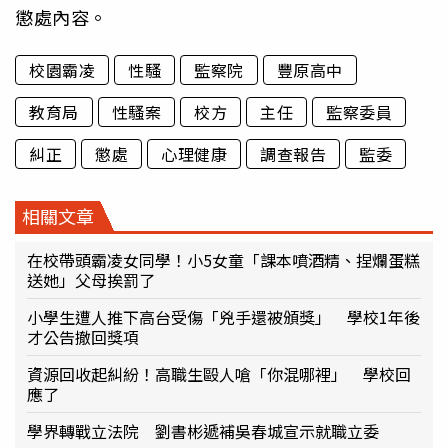
懲處內容。
校園霸凌
性騷
監察院
豐原高中
教育局
性騷案
校方
主任
監察委員
糾正
懲處
心理健康
調查報告
監委
相關文章
在校帶頭霸凌女同學！小5女童「課本噴酒精、捏爛蛋糕
送她」父母挨罰了
小學生遭人推下高台受傷「兇手還被頒獎」 學校1年後
才公告撤回獎項
資源回收起糾紛！高職生毆人嗆「你混哪裡」 學校回
應了
學界轉戰立法院 劉書彬遞補吳春城宣示就職立委