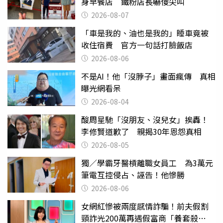
身早餐店 鐵粉店長嚇傻尖叫
2026-08-07
「車是我的、油也是我的」睡車竟被
收住宿費 官方一句話打臉飯店
2026-08-06
不是AI！他「沒脖子」畫面瘋傳 真相
曝光網看呆
2026-08-04
酸周星馳「沒朋友、沒兒女」挨轟！
李修賢道歉了 親揭30年恩怨真相
2026-08-05
獨／學霸牙醫槓離職女員工 為3萬元
筆電互控侵占、誣告！他慘勝
2026-08-06
女網紅慘被兩度感情詐騙！前夫假割
頸詐光200萬再遇假富商「養套殺