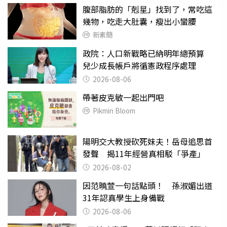
腹部脂肪的「剋星」找到了，常吃這
幾物，吃走大肚囊，瘦出小蠻腰
新素簡
政院：人口新戰略已納明年總預算
兒少成長帳戶將循憲政程序處理
2026-08-06
帶著皮克敏一起出門吧
Pikmin Bloom
陽明交大教授砍死妹夫！岳母追思首
發聲 揭11年經營真相駁「爭產」
2026-08-02
因范曉萱一句話點頭！ 孫淑媚出道
31年認真學生上身備戰
2026-08-06