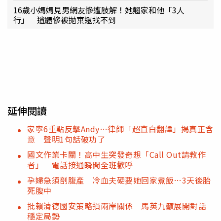
16歲小媽媽見男網友慘遭肢解！她翹家和他「3人
行」 遺體慘被拋棄還找不到
延伸閱讀
家寧6重點反擊Andy…律師「超直白翻譯」揭真正含
意 聲明1句話破功了
國文作業卡關！高中生突發奇想「Call Out請教作
者」 電話接通瞬間全班歡呼
孕婦急須剖腹產 冷血夫硬要她回家煮飯…3天後胎
死腹中
批賴清德國安策略損兩岸關係 馬英九籲展開對話
穩定局勢