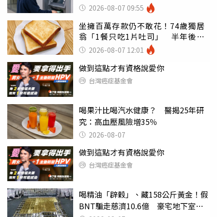
罪
2026-08-07 09:55
坐擁百萬存款仍不敢花！74歲獨居
翁「1餐只吃1片吐司」 半年後暴
瘦嚇壞女兒
2026-08-07 12:01
做到這點才有資格說愛你
台灣癌症基金會
喝果汁比喝汽水健康？ 醫揭25年研
究：高血壓風險增35％
2026-08-07
做到這點才有資格說愛你
台灣癌症基金會
喝精油「辟穀」、藏158公斤黃金！假
BNT騙走慈濟10.6億 豪宅地下室竟