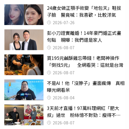
24歲女做正顎手術變「地包天」鞋拔
子臉 醫竟喊：我喜歡，比較洋氣
2026-07-26
彭小刀證實離婚！14年豪門婚正式畫
句點 親曝：我們還是家人
2026-08-07
買195元鹹酥雞忘帶錢！老闆神操作
「倒找5元」 全網看哭：這就是台灣
2026-08-07
不是AI！他「沒脖子」畫面瘋傳 真相
曝光網看呆
2026-08-04
3天前才直播！97萬料理網紅「肥大
叔」過世 粉絲憶不對勁：瘦得不合
理
2026-08-07