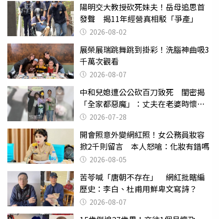
陽明交大教授砍死妹夫！岳母追思首
發聲 揭11年經營真相駁「爭產」
2026-08-02
展榮展瑞跳舞跳到掛彩！洗腦神曲吸3
千萬次觀看
2026-08-07
中和兒媳遭公公砍百刀致死 閨密揭
「全家都惡魔」：丈夫在老婆時懷孕
摔東西
2026-07-28
開會照意外變網紅照！女公務員妝容
掀2千則留言 本人怒嗆：化妝有錯嗎
2026-08-05
苦苓喊「唐朝不存在」 網紅批瞎編
歷史：李白、杜甫用鮮卑文寫詩？
2026-08-07