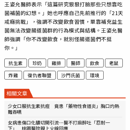
王姿允醫師表示「這篇研究狠狠打臉那些只想靠吃
菌補菌的幻想。」她也呼應自己先前推行的「21天
戒癮挑戰」，強調不改變飲食習慣，單靠補充益生
菌無法改變腸道菌群的行為模式與結構。王姿允醫
師強調「你不改變飲食，就別怪腸道菌們不挺
你。」
抗生素
珍奶
雞排
醫師
飲食
老鼠
炸雞
復仇者聯盟
沙門氏菌
環境
相關文章
少女口服抗生素抗痘 竟患「藥物性食道炎」胸口灼熱
難吞嚥
女病患傷口化膿切開引流…醫不打麻醉吐「忍耐一
下」 桃園醫院親上火線回應