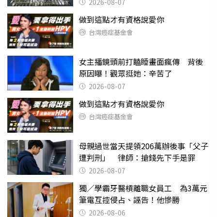
挖出乾鮑金庫
2026-08-07
做到這點才有資格說愛你
台灣癌症基金會
女主播鏡頭前打瞌睡畫面瘋傳 背後
原因曝！觀眾挺她：辛苦了
2026-08-07
做到這點才有資格說愛你
台灣癌症基金會
母親過世當天提領206萬辦後事「父子
遭判刑」 律師：搶錢先下手是罪
2026-08-07
獨／學霸牙醫槓離職女員工 為3萬元
筆電互控侵占、誣告！他慘勝
2026-08-06