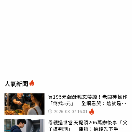
人氣新聞
買195元鹹酥雞忘帶錢！老闆神操作
「倒找5元」 全網看哭：這就是台
灣
2026-08-07 16:01
母親過世當天提領206萬辦後事「父
子遭判刑」 律師：搶錢先下手是