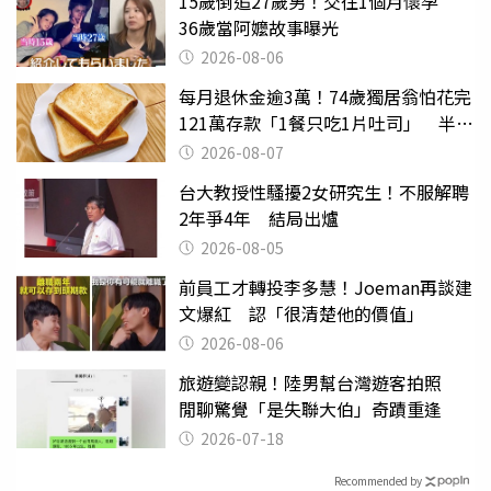
15歲倒追27歲男！交往1個月懷孕
36歲當阿嬤故事曝光
2026-08-06
每月退休金逾3萬！74歲獨居翁怕花完
121萬存款「1餐只吃1片吐司」 半年
後暴瘦嚇壞女兒
2026-08-07
台大教授性騷擾2女研究生！不服解聘
2年爭4年 結局出爐
2026-08-05
前員工才轉投李多慧！Joeman再談建
文爆紅 認「很清楚他的價值」
2026-08-06
旅遊變認親！陸男幫台灣遊客拍照
閒聊驚覺「是失聯大伯」奇蹟重逢
2026-07-18
Recommended by