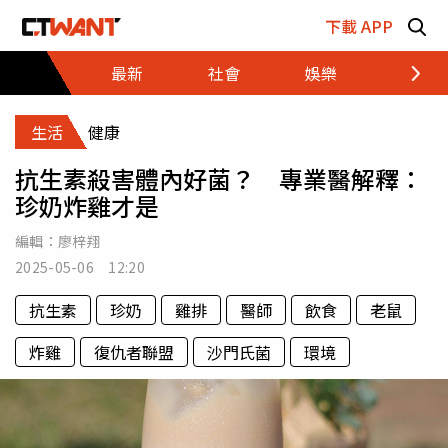
跳至主要內容區塊
下載 APP
最新
社會
娛樂
財經
生活
健康
抗生素殺害體內好菌？ 專業醫解釋：
珍奶炸雞才是
編輯：
廖梓翔
2025-05-06 12:20
抗生素
珍奶
雞排
醫師
飲食
老鼠
炸雞
復仇者聯盟
沙門氏菌
環境