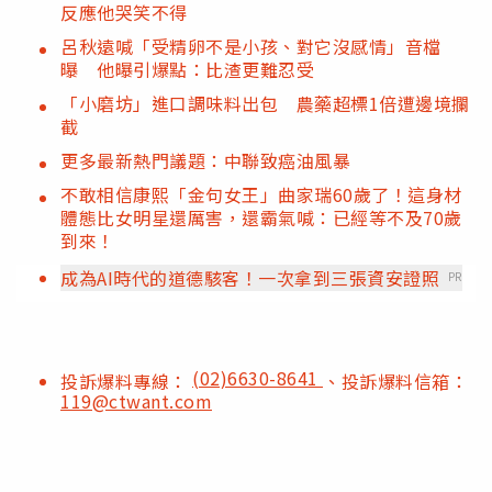
反應他哭笑不得
呂秋遠喊「受精卵不是小孩、對它沒感情」音檔
曝 他曝引爆點：比渣更難忍受
「小磨坊」進口調味料出包 農藥超標1倍遭邊境攔
截
更多最新熱門議題：中聯致癌油風暴
不敢相信康熙「金句女王」曲家瑞60歲了！這身材
體態比女明星還厲害，還霸氣喊：已經等不及70歲
到來！
成為AI時代的道德駭客！一次拿到三張資安證照
PR
(02)6630-8641
投訴爆料專線：
、投訴爆料信箱：
119@ctwant.com