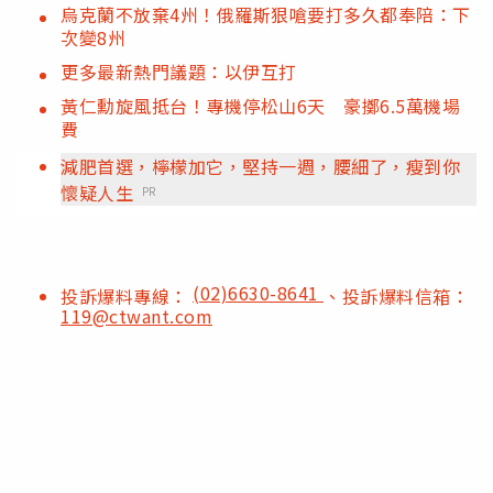
烏克蘭不放棄4州！俄羅斯狠嗆要打多久都奉陪：下
次變8州
更多最新熱門議題：以伊互打
黃仁勳旋風抵台！專機停松山6天 豪擲6.5萬機場
費
減肥首選，檸檬加它，堅持一週，腰細了，瘦到你
懷疑人生
PR
(02)6630-8641
投訴爆料專線：
、投訴爆料信箱：
119@ctwant.com