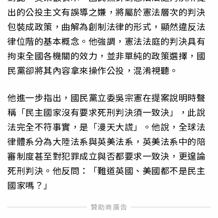
出的公投主文有誤導之嫌，將屬於憲法層次的判決
包裝成政策，曲解為創制法律的形式，顯然違反法
律位階的基本概念。他強調，憲法法庭的判決具有
拘束全國各機關的效力，並非單純的政策選擇，國
民黨卻將其內容拿來操作公投，混淆視聽。
他進一步指出，國民黨立委吳宗憲在提案說明時聲
稱「民主國家沒有要求死刑判決須一致決」，此說
法完全不符事實，是「漫天大謊」。他說，全球法
律體系分為大陸法系與英美法系，英美法系中的陪
審制度甚至對犯罪成立與否都要求一致決，更遑論
死刑判決。他反問：「難道英國、美國都不是民主
國家嗎？」