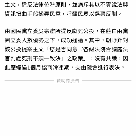
主文，違反法律位階原則，並痛斥其以不實說法與
資訊扭曲手段操弄民意，呼籲民眾以選票反制。
由國民黨立委吳宗憲所提反廢死公投，在藍白兩黨
團立委人數優勢之下，成功通過。其中，朝野針對
該公投提案主文「您是否同意『各級法院合議庭法
官判處死刑不須一致決』之政策」，沒有共識，因
此歷經過1個月協商冷凍期，交由院會進行表決。