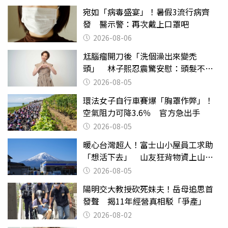
宛如「病毒盛宴」！暑假3流行病齊
發 醫示警：再次戴上口罩吧
2026-08-06
尪腦瘤開刀後「洗個澡出來變禿
頭」 林子熙忍震驚安慰：頭髮不重
要
2026-08-05
環法女子自行車賽爆「胸罩作弊」！
空氣阻力可降3.6％ 官方急出手
2026-08-05
暖心台灣超人！富士山小屋員工求助
「想活下去」 山友狂背物資上山：
台灣真的是寶島
2026-08-05
陽明交大教授砍死妹夫！岳母追思首
發聲 揭11年經營真相駁「爭產」
2026-08-02