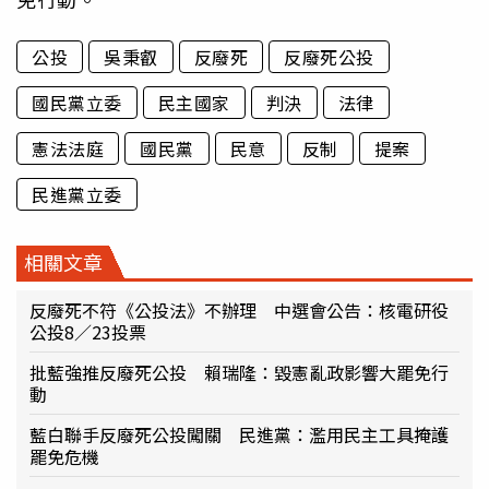
公投
吳秉叡
反廢死
反廢死公投
國民黨立委
民主國家
判決
法律
憲法法庭
國民黨
民意
反制
提案
民進黨立委
相關文章
反廢死不符《公投法》不辦理 中選會公告：核電研役
公投8／23投票
批藍強推反廢死公投 賴瑞隆：毀憲亂政影響大罷免行
動
藍白聯手反廢死公投闖關 民進黨：濫用民主工具掩護
罷免危機