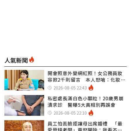
人氣新聞
開會照意外變網紅照！女公務員妝
容掀2千則留言 本人怒嗆：化妝有
錯嗎
2026-08-05 22:43
私密處長滿白色小顆粒！20歲男崩
潰求診 醫曝5大真相別再誤會
2026-08-05 22:10
員工怕丟臉拒讓母出席婚禮 「最
愛發錢老闆」震怒開除：我看不起