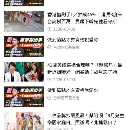
香港盜刷手1／抽成45%！港男3度來
台爽撈百萬 買房下斡先住看守所
2026-08-06
做到這點才有資格說愛你
台灣癌症基金會
41歲美成這樣合理嗎？「獸醫乃」最
新近照曝光 網暴動：歲月忘了她
2026-08-04
做到這點才有資格說愛你
台灣癌症基金會
二伯品牌抄襲風暴！蔡阿嘎「9月兒童
樂園家庭日」照辦嗎？北捷鬆口了
2026-08-01