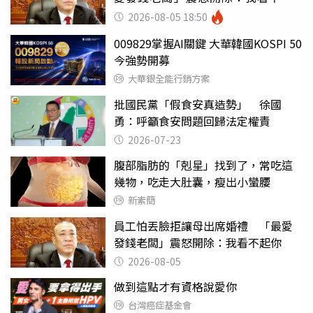
你
2026-08-05 18:50
009829掌握AI關鍵 大華韓國KOSPI 50
今強勢開募
大華銀全能行銷方案
批國民黨「假食安真造勢」 徐國
勇：呼籲食安問題回歸法定權責
2026-07-23
腹部脂肪的「剋星」找到了，常吃這
幾物，吃走大肚囊，瘦出小蠻腰
新素簡
員工怕丟臉拒讓母出席婚禮 「最愛
發錢老闆」震怒開除：我看不起你
2026-08-05
做到這點才有資格說愛你
台灣癌症基金會