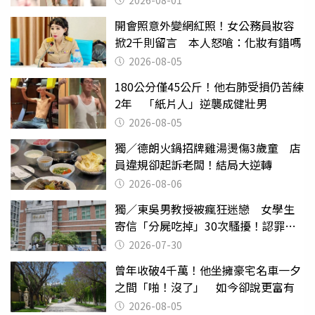
開會照意外變網紅照！女公務員妝容
掀2千則留言 本人怒嗆：化妝有錯嗎
2026-08-05
180公分僅45公斤！他右肺受損仍苦練
2年 「紙片人」逆襲成健壯男
2026-08-05
獨／德朗火鍋招牌雞湯燙傷3歲童 店
員違規卻起訴老闆！結局大逆轉
2026-08-06
獨／東吳男教授被瘋狂迷戀 女學生
寄信「分屍吃掉」30次騷擾！認罪免
關
2026-07-30
曾年收破4千萬！他坐擁豪宅名車一夕
之間「啪！沒了」 如今卻說更富有
2026-08-05