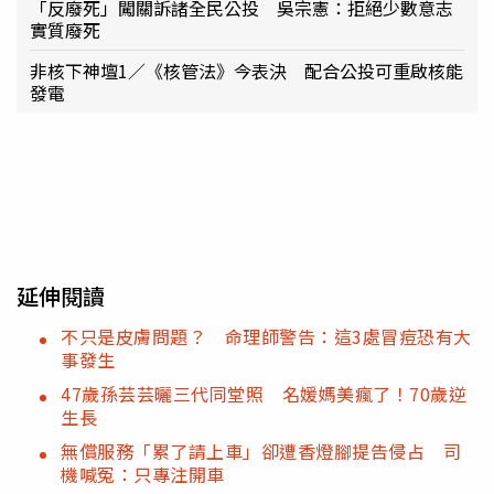
「反廢死」闖關訴諸全民公投 吳宗憲：拒絕少數意志
實質廢死
非核下神壇1／《核管法》今表決 配合公投可重啟核能
發電
延伸閱讀
不只是皮膚問題？ 命理師警告：這3處冒痘恐有大
事發生
47歲孫芸芸曬三代同堂照 名媛媽美瘋了！70歲逆
生長
無償服務「累了請上車」卻遭香燈腳提告侵占 司
機喊冤：只專注開車