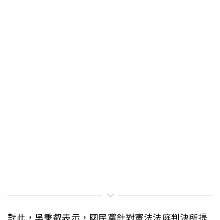
對此，吳秉叡表示，國民黨針對憲法法庭判決所提