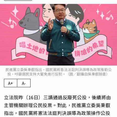
民進黨立委吳秉叡指出，國民黨將憲法法庭判決誤導為政策推動公
投，呼籲選民支持大罷免進行反制。（圖／翻攝自吳秉叡臉書）
A+
A-
立法院昨（16日）三讀通過反廢死公投，後續將由
主管機關辦理公民投票。對此，民進黨立委吳秉叡
指出，國民黨將憲法法庭判決誤導為政策操作公投