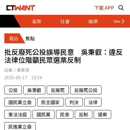
跳至主要內容區塊
下載 APP
最新
社會
娛樂
財經
政治
焦點
批反廢死公投誤導民意 吳秉叡：違反
法律位階籲民眾選票反制
記者：
黃摯恩
2025-05-17 10:24
公投
吳秉叡
反廢死
反廢死公投
國民黨立委
民主國家
判決
法律
憲法法庭
國民黨
民意
反制
提案
民進黨立委