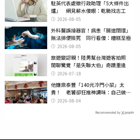
駐英代表處徵行政助理「5大條件出
爐」 網見薪水傻眼：乾脆找志工
2026-08-05
外科醫誤接器官！病患「腸道閉環」
無法排便險死 同行看傻：糟糕至極
2026-08-05
旅遊變認親！陸男幫台灣遊客拍照
閒聊驚覺「是失聯大伯」奇蹟重逢
2026-07-18
他嫌鼎泰豐「140元冷門小菜」太
貴！ 老饕卻狂推神調味：自己做不
出來
2026-08-04
Recommended by