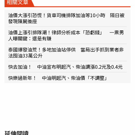
相關文章
油價大漲引恐慌！貨車司機排隊加油等10小時 隔日被
發現陳屍後座
油價上漲引排隊潮！律師分析成本「恐虧錢」 一票男
人曝關鍵：還是有賺
泰國爆發油荒！多地加油站停供 當局出手抓到業者非
法囤油33萬公升
快去加油！ 中油宣布明起汽、柴油調漲0.2元及0.4元
快樂過新年！ 中油明起汽、柴油價「不調整」
延伸閱讀