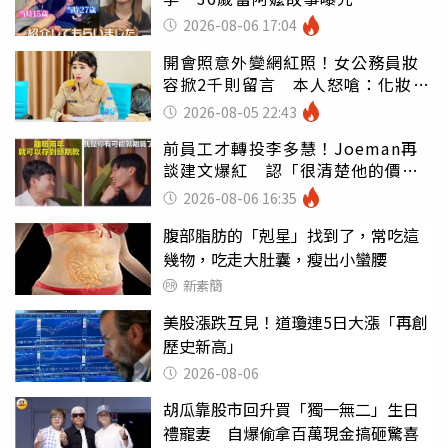
2026-08-06 17:04
開會照意外變網紅照！女公務員妝
容掀2千則留言 本人怒嗆：化妝有
錯嗎
2026-08-05 22:43
前員工才轉投李多慧！Joeman再
談建文爆紅 認「很清楚他的價
值」
2026-08-06 16:35
腹部脂肪的「剋星」找到了，常吃這
幾物，吃走大肚囊，瘦出小蠻腰
新素簡
美股漲跌互見！道瓊連5日大漲「再創
歷史新高」
2026-08-06
胡瓜靠股市回升買「獨一無二」生日
禮寵妻 自爆偷拿百萬現金搞砸驚喜