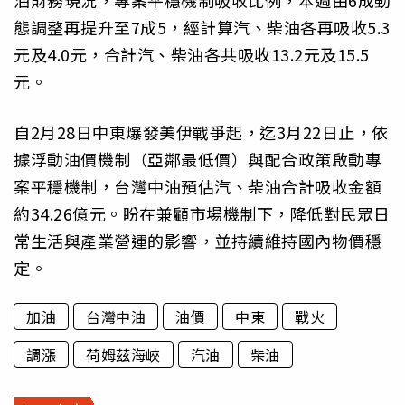
油財務現況，專案平穩機制吸收比例，本週由6成動
態調整再提升至7成5，經計算汽、柴油各再吸收5.3
元及4.0元，合計汽、柴油各共吸收13.2元及15.5
元。
自2月28日中東爆發美伊戰爭起，迄3月22日止，依
據浮動油價機制（亞鄰最低價）與配合政策啟動專
案平穩機制，台灣中油預估汽、柴油合計吸收金額
約34.26億元。盼在兼顧市場機制下，降低對民眾日
常生活與產業營運的影響，並持續維持國內物價穩
定。
加油
台灣中油
油價
中東
戰火
調漲
荷姆茲海峽
汽油
柴油