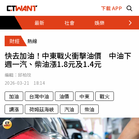
跳至主要內容區塊
下載 APP
最新
社會
娛樂
財經
財經
熱線
快去加油！中東戰火衝擊油價 中油下
週一汽、柴油漲1.8元及1.4元
編輯：
邱柏玟
2026-03-21 18:14
加油
台灣中油
油價
中東
戰火
調漲
荷姆茲海峽
汽油
柴油