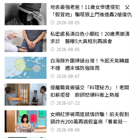
地表最強老爸！11歲女慘遭侵犯 父
「假冒她」騙噁狼上門後連轟2槍復仇
2026-08-05
私密處長滿白色小顆粒！20歲男崩潰
求診 醫曝5大真相別再誤會
2026-08-05
白海豚外圍掃過台灣！今起天氣轉趨
不穩 週末慎防強降雨
2026-08-07
提離職竟被逼交「料理秘方」！老闆
扣薪拒發 廚師怒爆料衝上熱搜
2026-07-22
女網紅慘被兩度感情詐騙！前夫假割
頸詐光200萬再遇假富商「養套殺
2000萬」
2026-08-06