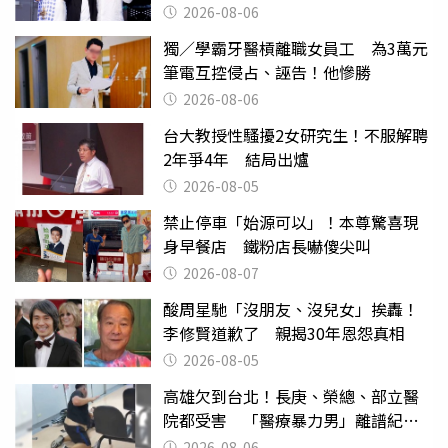
2026-08-06
獨／學霸牙醫槓離職女員工 為3萬元
筆電互控侵占、誣告！他慘勝
2026-08-06
台大教授性騷擾2女研究生！不服解聘
2年爭4年 結局出爐
2026-08-05
禁止停車「始源可以」！本尊驚喜現
身早餐店 鐵粉店長嚇傻尖叫
2026-08-07
酸周星馳「沒朋友、沒兒女」挨轟！
李修賢道歉了 親揭30年恩怨真相
2026-08-05
高雄欠到台北！長庚、榮總、部立醫
院都受害 「醫療暴力男」離譜紀錄
曝光
2026-08-06