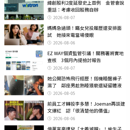
緯創股利2度延發史上首例 金管會說
重話：考慮收回股務自辦
2026-08-07
媽媽急過頭！瞞女兒投履歷還安排面
試 她接來電當場傻眼
2026-08-06
EZ WAY個資監管引議！關務署將實地
查核 3個月內提檢討報告
2026-08-07
她公開恐怖飛行經歷！搭機睡醒褲子
濕了 鄰座男趁熟睡猥褻還疑留體液
2026-08-05
前員工才轉投李多慧！Joeman再談建
文爆紅 認「很清楚他的價值」
2026-08-06
億萬富豪遭兒「大義滅親」！偷生子