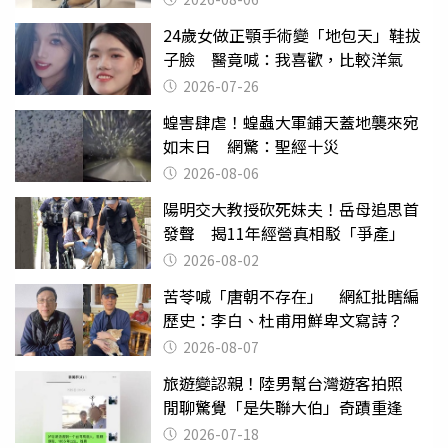
24歲女做正顎手術變「地包天」鞋拔
子臉 醫竟喊：我喜歡，比較洋氣
2026-07-26
蝗害肆虐！蝗蟲大軍鋪天蓋地襲來宛
如末日 網驚：聖經十災
2026-08-06
陽明交大教授砍死妹夫！岳母追思首
發聲 揭11年經營真相駁「爭產」
2026-08-02
苦苓喊「唐朝不存在」 網紅批瞎編
歷史：李白、杜甫用鮮卑文寫詩？
2026-08-07
旅遊變認親！陸男幫台灣遊客拍照
閒聊驚覺「是失聯大伯」奇蹟重逢
2026-07-18