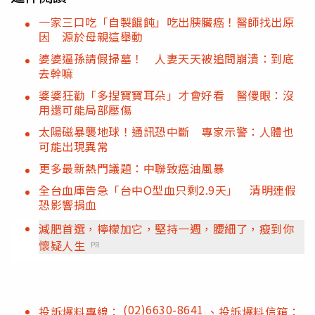
一家三口吃「自製餛飩」吃出胰臟癌！醫師找出原
因 源於母親這舉動
婆婆逼孫請假掃墓！ 人妻天天被追問崩潰：到底
去幹嘛
婆婆狂勸「多捏寶寶耳朵」才會好看 醫傻眼：沒
用還可能局部壓傷
太陽磁暴襲地球！通訊恐中斷 專家示警：人體也
可能出現異常
更多最新熱門議題：中聯致癌油風暴
全台血庫告急「台中O型血只剩2.9天」 清明連假
恐影響捐血
減肥首選，檸檬加它，堅持一週，腰細了，瘦到你
懷疑人生
PR
(02)6630-8641
投訴爆料專線：
、投訴爆料信箱：