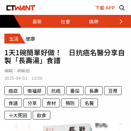
跳至主要內容區塊
下載 APP
最新
社會
娛樂
財經
生活
健康
1天1碗簡單好做！ 日抗癌名醫分享自
製「長壽湯」食譜
編輯：
網編組
2025-04-01 10:00
癌症
衛福部
抗癌
番茄
長壽
豆漿
食譜
分享
食材
預防
名醫
十大死因
飲食