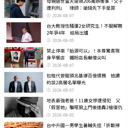
母親過世當天提領206萬辦後事「父子
遭判刑」 律師：搶錢先下手是罪
2026-08-07
台大教授性騷擾2女研究生！不服解聘
2年爭4年 結局出爐
2026-08-05
禁止停車「始源可以」！本尊驚喜現
身早餐店 鐵粉店長嚇傻尖叫
2026-08-07
包租代管龍頭兆基爆百億債務 檢調
約談2高層名單曝光
2026-08-07
地表最強老爸！11歲女慘遭侵犯 父
「假冒她」騙噁狼上門後連轟2槍復仇
2026-08-05
台中升國一男學生暑輔失控「折斷掃