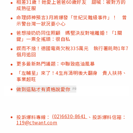
相差31歲！她愛上爸爸60歲好友 甜喊：被對方的
成熟征服
命理師神預言3月將爆發「世紀災難級事件」！ 曾
示警台灣一狀況要小心
爸想接奶奶同住照顧 媽堅決反對嗆離婚！「1關
鍵」一票全搖頭：很自私
鍥而不捨！德國電商欠稅335萬元 執行署耗時1年7
個月追回
更多最新熱門議題：中聯致癌油風暴
「左輔星」來了！4生肖清明後大翻身 貴人扶持、
事業超旺
做到這點才有資格說愛你
PR
(02)6630-8641
投訴爆料專線：
、投訴爆料信箱：
119@ctwant.com