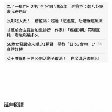
為了一扇門…2住戶打官司互撕5年 老翁控：裝八卦鏡
害我得癌症
長期吃太燙！ 蒼藍鴿：超過「這溫度」恐增罹癌風險
才遭前女友提告加重誹謗 作家H「癌症3期」再曝噩
耗：看能燃燒多久
56歲女腎臟癌末期少1顆腎 醫教「日吃3食物」1年半
身體好轉
英王查爾斯三世公開活動全取消！ 白金漢宮曝原因
延伸閱讀