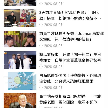
權知道真相
2026-08-07
3天前才直播！97萬料理網紅「肥大
叔」過世 粉絲憶不對勁：瘦得不合
理
2026-08-07
前員工才轉投李多慧！Joeman再談建
文爆紅 認「很清楚他的價值」
2026-08-06
胡瓜靠股市回升買「獨一無二」生日
禮寵妻 自爆偷拿百萬現金搞砸驚喜
2026-08-06
白海豚來勢洶洶！移動變慢、外圍環
流發威 北台週末恐迎狂風暴雨
2026-08-07
員工怕丟臉拒讓母出席婚禮 「最愛
發錢老闆」震怒開除：我看不起你