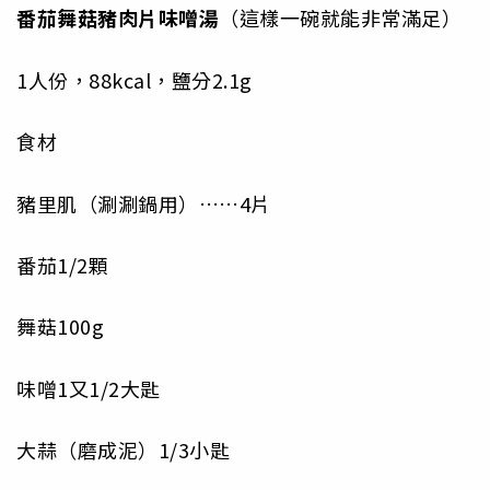
番茄舞菇豬肉片味噌湯
（這樣一碗就能非常滿足）
1人份，88kcal，鹽分2.1g
食材
豬里肌（涮涮鍋用）……4片
番茄1/2顆
舞菇100g
味噌1又1/2大匙
大蒜（磨成泥）1/3小匙