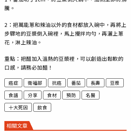
騰。
2：把萬能蔥和辣油以外的食材都放入碗中，再將上
步驟地的豆漿倒入碗裡，馬上攪拌均勻，再灑上蔥
花，淋上辣油。
重點：把醋加入溫熱的豆漿裡，可以創造出鬆軟的
口感，請務必加醋！
癌症
衛福部
抗癌
番茄
長壽
豆漿
食譜
分享
食材
預防
名醫
十大死因
飲食
相關文章