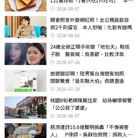
121萬存款「1餐只吃1片吐司」 半年
後暴瘦嚇壞女兒
2026-08-07
開會照意外變網紅照！女公務員妝容
掀2千則留言 本人怒嗆：化妝有錯嗎
2026-08-05
24歲女做正顎手術變「地包天」鞋拔
子臉 醫竟喊：我喜歡，比較洋氣
2026-07-26
旅遊變認親！陸男幫台灣遊客拍照
閒聊驚覺「是失聯大伯」奇蹟重逢
2026-07-18
桃園8旬老婦陳屍住家 幼孫嚇壞報警
「公公殺了婆婆」
2026-08-07
慈濟遭詐10.6億聲明挨轟「不像被害
人」 P律師、吳靜怡齊問：捐款人有