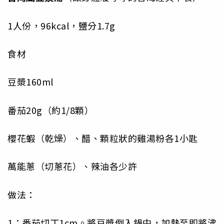
1人份，96kcal，鹽分1.7g
食材
豆漿160ml
番茄20g（約1/8顆）
櫻花蝦（乾燥）、醋、顆粒狀的雞湯粉各1小匙
萬能蔥（切蔥花）、辣油各少許
做法：
1：番茄切丁1cm。將豆漿倒入鍋中，加熱至即將沸