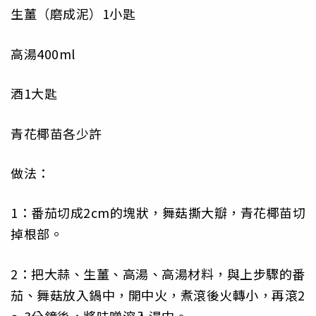
生薑（磨成泥）1小匙
高湯400ml
酒1大匙
青花椰苗各少許
做法：
1：番茄切成2cm的塊狀，舞菇撕大瓣，青花椰苗切
掉根部。
2：把大蒜、生薑、高湯、高湯材料，與上步驟的番
茄、舞菇放入鍋中，開中火，煮滾後火轉小，再滾2
～3分鐘後，將味噌溶入湯中。