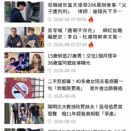
母親過世當天提領206萬辦後事「父
子遭判刑」 律師：搶錢先下手是
罪
2026-08-07 09:55
苦苓喊「唐朝不存在」 網紅批瞎
編歷史：李白、杜甫用鮮卑文寫
詩？
2026-08-07 07:09
15歲倒追27歲男！交往1個月懷孕
36歲當阿嬤故事曝光
2026-08-06
二手菸超毒！40多歲女陪夫看病醫一
句「妳風險更高」 意外查出肺腺癌
2026-08-06
陽明交大教授砍死妹夫！岳母追思首
發聲 揭11年經營真相駁「爭產」
2026-08-02