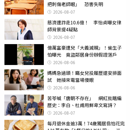
把刺傷老師眼」 恐害失明
2026-08-07
慈濟遭詐走10.6億！ 李怡貞曝女律
師背景提4疑點
2026-08-07
億萬富豪遭兒「大義滅親」！偷生子
怕曝光 竟盜鄰居身份辦假證落戶
2026-08-06
媽媽急過頭！瞞女兒投履歷還安排面
試 她接來電當場傻眼
2026-08-06
苦苓喊「唐朝不存在」 網紅批瞎編
歷史：李白、杜甫用鮮卑文寫詩？
2026-08-07
每月退休金逾3萬！74歲獨居翁怕花完