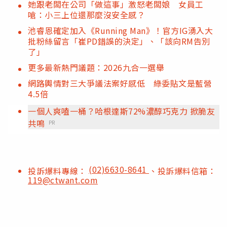
她跟老闆在公司「做這事」激怒老闆娘 女員工
嗆：小三上位還那麼沒安全感？
池睿恩確定加入《Running Man》！官方IG湧入大
批粉絲留言「崔PD錯誤的決定」、「該向RM告別
了」
更多最新熱門議題：2026九合一選舉
網路輿情對三大爭議法案好感低 綠委貼文是藍營
4.5倍
一個人爽嗑一桶？哈根達斯72%濃醇巧克力 掀脆友
共鳴
PR
(02)6630-8641
投訴爆料專線：
、投訴爆料信箱：
119@ctwant.com