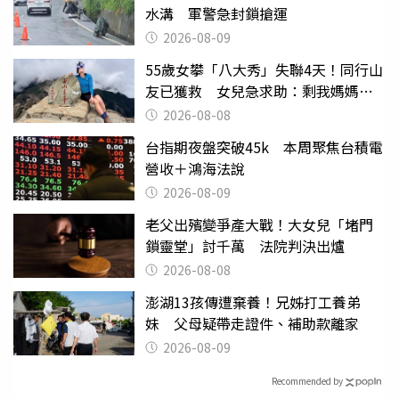
水溝 軍警急封鎖搶運
2026-08-09
55歲女攀「八大秀」失聯4天！同行山
友已獲救 女兒急求助：剩我媽媽還
沒找到
2026-08-08
台指期夜盤突破45k 本周聚焦台積電
營收＋鴻海法說
2026-08-09
老父出殯變爭產大戰！大女兒「堵門
鎖靈堂」討千萬 法院判決出爐
2026-08-08
澎湖13孩傳遭棄養！兄姊打工養弟
妹 父母疑帶走證件、補助款離家
2026-08-09
Recommended by