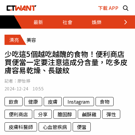
跳至主要內容區塊
下載 APP
最新
社會
娛樂
財經
漂亮
美容
少吃這5個越吃越醜的食物！便利商店
買便當一定要注意這成分含量，吃多皮
膚容易乾燥、長皺紋
記者：
廖怡婷
2024-12-24 10:55
飲食
健康
皮膚
Instagram
食物
便利商店
分享
膽固醇
鹹酥雞
彈性
皮膚科醫師
心血管疾病
便當