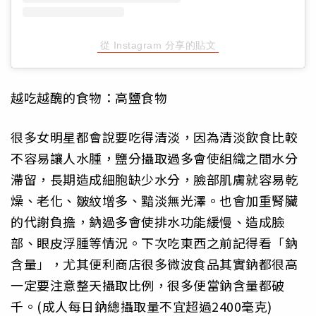
從 Instagram 分享的貼文
越吃越醜的食物：高鹽食物
很多女明星都會說要吃得清淡，因為清淡飲食比較
不容易讓人水腫，鹽分攝取過多會使組織之間水分
滯留，長期造成細胞缺少水分，臉部肌膚就容易乾
燥、老化、皺紋增多、黯淡無光澤。也會加重腎臟
的代謝負擔，鈉過多會使排水功能緩慢、造成臉
部、眼皮浮腫等情況。下次吃東西之前記得看「鈉
含量」，尤其便利商店很多微波食品其實鈉都很高
一定要注意整天攝取比例，很多便當鈉含量都破
千。(成人每日鈉總攝取量不宜超過2400毫克)