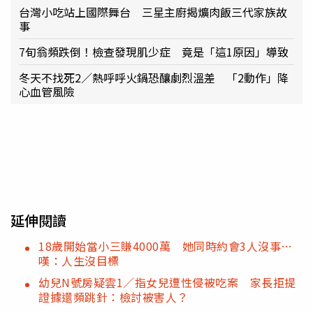
台灣小吃站上國際舞台 三星主廚揭爌肉飯三代家族故
事
7旬翁頻跌倒！檢查發現肌少症 竟是「這1原因」導致
冬天不找死2／熱呼呼火鍋恐釀劇烈溫差 「2動作」降
心血管風險
延伸閱讀
18歲開始當小三賺4000萬 她同時約會3人沒事…
嘆：人生沒目標
幼兒N號房疑雲1／指女兒遭性侵被吃案 家長拒提
證據還頻跳針：檢討被害人？