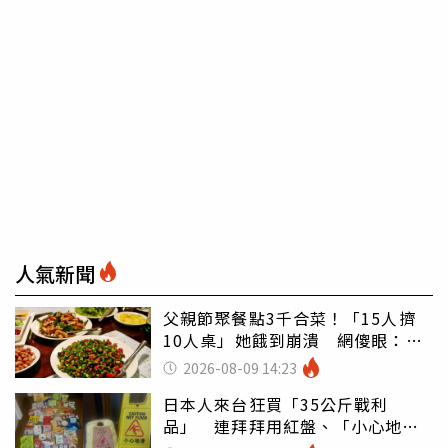
人氣新聞
父親節聚餐點3千合菜！「15人擠
10人桌」她餓到崩潰 網傻眼：讓
店家看笑話
2026-08-09 14:23
日本人來台狂買「35公斤戰利
品」 連拜拜用紅盤、「小心地