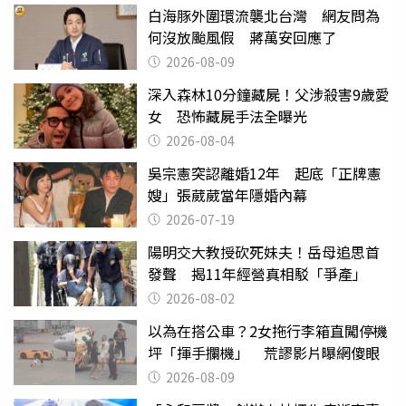
白海豚外圍環流襲北台灣 網友問為
何沒放颱風假 蔣萬安回應了
2026-08-09
深入森林10分鐘藏屍！父涉殺害9歲愛
女 恐怖藏屍手法全曝光
2026-08-04
吳宗憲突認離婚12年 起底「正牌憲
嫂」張葳葳當年隱婚內幕
2026-07-19
陽明交大教授砍死妹夫！岳母追思首
發聲 揭11年經營真相駁「爭產」
2026-08-02
以為在搭公車？2女拖行李箱直闖停機
坪「揮手攔機」 荒謬影片曝網傻眼
2026-08-09