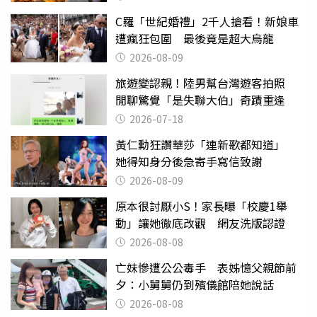
C羅「世紀婚禮」2千人搶看！新娘車
遭瘋狂包圍 最後竟是超大烏龍
2026-08-09
旅遊變認親！陸男幫台灣遊客拍照
閒聊驚覺「是失聯大伯」奇蹟重逢
2026-07-18
黃仁勳狂讚華莎「連新歌都知道」
她得知身分後急寄手寫信致謝
2026-08-09
原本很討厭小S！家長曝「校慶1舉
動」讓她徹底改觀 網友洗版認證
2026-08-08
亡妹慘遭公公毒手 表姊憶父親節前
夕：小舅舅仍到殯儀館陪她說話
2026-08-08