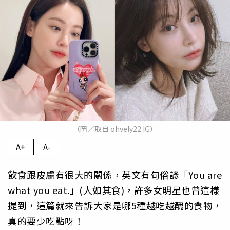
（圖／取自 ohvely22 IG）
A+
A-
飲食跟皮膚有很大的關係，英文有句俗諺「You are
what you eat.」(人如其食)，許多女明星也曾這樣
提到，這篇就來告訴大家是哪5種越吃越醜的食物，
真的要少吃點呀！