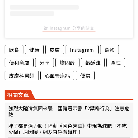
從 Instagram 分享的貼文
飲食
健康
皮膚
Instagram
食物
便利商店
分享
膽固醇
鹹酥雞
彈性
皮膚科醫師
心血管疾病
便當
相關文章
強烈大陸冷氣團來襲 國健署示警「2禦寒行為」注意危
險
胖子都是潛力股！陸劇《國色芳華》李現為減肥「不吃
火鍋」原因曝，網友直呼有道理！