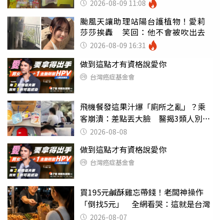
滑」告示牌也帶回家
2026-08-09 11:08
颱風天讓助理站陽台護植物！愛莉
莎莎挨轟 笑回：他不會被吹出去
2026-08-09 16:31
做到這點才有資格說愛你
台灣癌症基金會
飛機餐發這果汁爆「廁所之亂」？乘
客崩潰：差點丟大臉 醫揭3類人別亂
喝
2026-08-08
做到這點才有資格說愛你
台灣癌症基金會
買195元鹹酥雞忘帶錢！老闆神操作
「倒找5元」 全網看哭：這就是台灣
2026-08-07