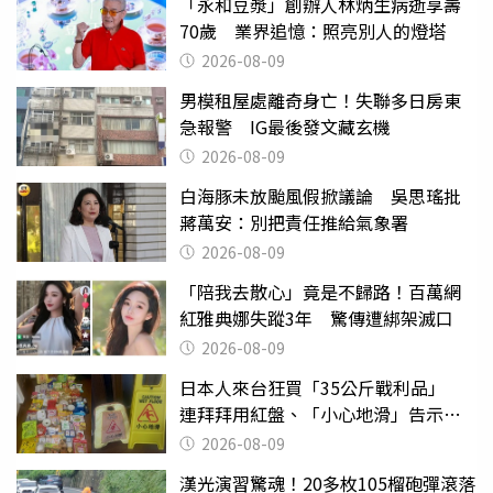
「永和豆漿」創辦人林炳生病逝享壽
70歲 業界追憶：照亮別人的燈塔
2026-08-09
男模租屋處離奇身亡！失聯多日房東
急報警 IG最後發文藏玄機
2026-08-09
白海豚未放颱風假掀議論 吳思瑤批
蔣萬安：別把責任推給氣象署
2026-08-09
「陪我去散心」竟是不歸路！百萬網
紅雅典娜失蹤3年 驚傳遭綁架滅口
2026-08-09
日本人來台狂買「35公斤戰利品」
連拜拜用紅盤、「小心地滑」告示牌
也帶回家
2026-08-09
漢光演習驚魂！20多枚105榴砲彈滾落