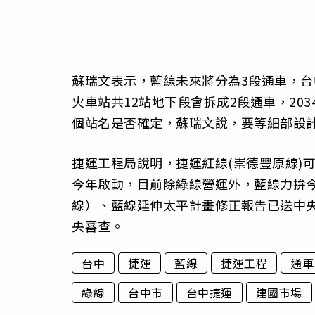
蘇瑞文表示，藍線未來將分為3段通車，台
火車站共12站地下段會拆成2段通車，20
個站名是否確定，蘇瑞文說，要等細部設
捷運工程局說明，捷運紅線(崇德豐原線)
今年啟動，目前除綠線營運外，藍線力拚
線）、藍線延伸太平計畫修正報告已送中
央審查。
台中
捷運
藍線
捷運工程
通車
綠線
台中市
台中捷運
建國市場