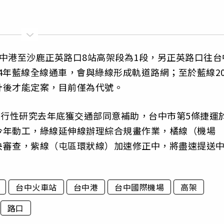
中港至沙鹿正英路口8站高架段為1段，另正英路口往台
34年藍線全線通車，會與綠線形成軌道路網；至於藍線2
計後才能定案，目前僅為代號。
可行性研究去年底獲交通部同意補助，台中市第5條捷運
今年動工，綠線延伸線辦理綜合規畫作業，橘線（機場
央審查，紫線（屯區環狀線）加速修正中，將盡速提送
台中火車站
台中港
台中國際機場
高架
路口