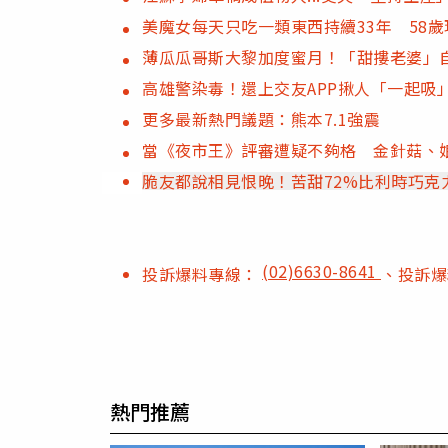
美魔女每天只吃一類東西持續33年 58
薄瓜瓜哥斯大黎加度蜜月！「甜摟老婆」
高雄警染毒！還上交友APP揪人「一起吸
更多最新熱門議題：熊本7.1強震
當《夜市王》評審遭疑不夠格 金針菇、
脆友都說相見恨晚！苦甜72%比利時巧克
(02)6630-8641
投訴爆料專線：
、投訴
熱門推薦