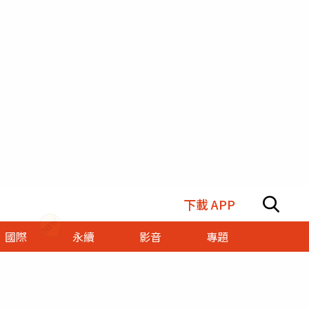
下載 APP
國際
永續
影音
專題