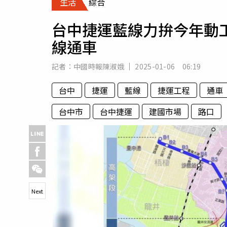
生活
綜合
人物
汽車
台中捷運藍線力拚今年動工
專欄
線通車
房產新勢力
記者：
中國時報陳淑娥
2025-01-06 06:19
台中
捷運
藍線
捷運工程
通車
台中市
台中捷運
建國市場
路口
Next