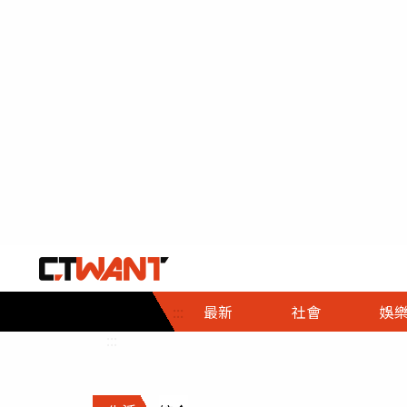
社會首頁
娛樂首頁
財經首頁
政
:::
最新
社會
娛
時事
即時
熱線
:::
直擊
大條
人物
調查
專題
３Ｃ