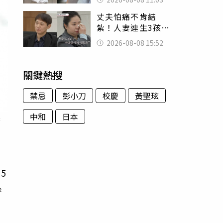
友洗版認證
丈夫怕痛不肯結
紮！人妻連生3孩
控遭家暴淚喊：真
2026-08-08 15:52
的好累
關鍵熱搜
禁忌
彭小刀
校慶
黃聖玹
中和
日本
時
5
系