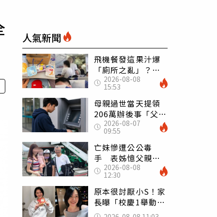
全
人氣新聞
飛機餐發這果汁爆
「廁所之亂」？乘
2026-08-08
客崩潰：差點丟大
15:53
臉 醫揭3類人別亂
喝
母親過世當天提領
206萬辦後事「父子
2026-08-07
遭判刑」 律師：
09:55
搶錢先下手是罪
亡妹慘遭公公毒
手 表姊憶父親節
2026-08-08
前夕：小舅舅仍到
12:30
殯儀館陪她說話
原本很討厭小S！家
長曝「校慶1舉動」
讓她徹底改觀 網
2026-08-08 11:03