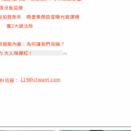
歲現況長這樣
自拍賀新年 嬌妻美顏首度曝光被讚爆
」 獲2大過汰除
娘娘揭內幕：為何讓我們背鍋？
力 大人味爆紅！
PR
119@ctwant.com
爆料信箱：