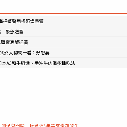
海裡遭警用探照燈尋獲
跳 緊急送醫
床壓斷哀號送醫
Q版3人物網一看：好想要
日本A5和牛稻燻、手沖牛肉湯多種吃法
產」闖過鬼門關 昏迷近3年等來奇蹟發生