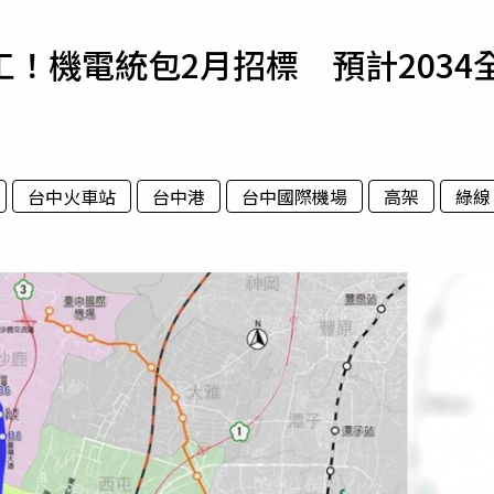
寵物
！機電統包2月招標 預計2034
運勢
運動
梅酒
台中火車站
台中港
台中國際機場
高架
綠線