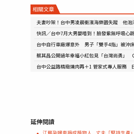
相關文章
夫妻吵架！台中男凌晨衝濱海樂園失蹤 他泡
快訊／台中7月大男嬰噎到！臉發紫無呼吸心
台中自行車廠爆意外 男子「雙手4指」被沖
蔡其昌公開過年幸福小紅包見「台灣尚勇」 
台中公益路精緻燒肉再＋1 管家式專人服務 
延伸閱讀
江蘇孕婦車禍成植物人...丈夫「堅持生