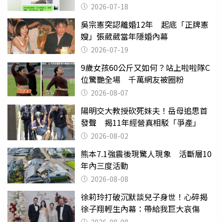
2026-07-18
吳宗憲突認離婚12年 起底「正牌憲
嫂」張葳葳當年隱婚內幕
2026-07-19
9歲女孩60公斤又如何？站上啦啦隊C
位驚艷全場 千萬網友被圈粉
2026-08-07
陽明交大教授砍死妹夫！岳母追思首
發聲 揭11年經營真相駁「爭產」
2026-08-02
熊本7.1強震後現驚人現象 活斷層10
年內三度活動
2026-08-08
徐莉玲打破沉默談兒子身世！心碎揭
徐子翔輕生內幕：帶給我巨大哀傷