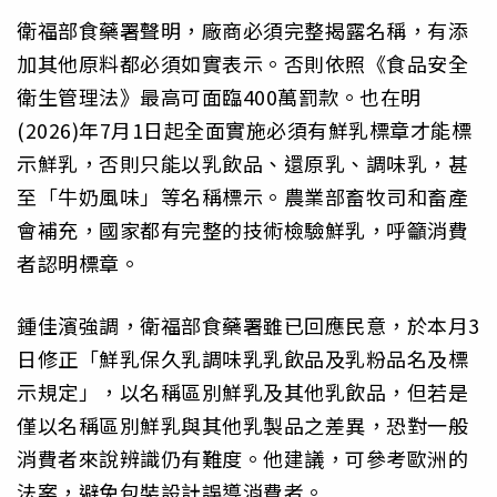
衛福部食藥署聲明，廠商必須完整揭露名稱，有添
加其他原料都必須如實表示。否則依照《食品安全
衛生管理法》最高可面臨400萬罰款。也在明
(2026)年7月1日起全面實施必須有鮮乳標章才能標
示鮮乳，否則只能以乳飲品、還原乳、調味乳，甚
至「牛奶風味」等名稱標示。農業部畜牧司和畜產
會補充，國家都有完整的技術檢驗鮮乳，呼籲消費
者認明標章。
鍾佳濱強調，衛福部食藥署雖已回應民意，於本月3
日修正「鮮乳保久乳調味乳乳飲品及乳粉品名及標
示規定」，以名稱區別鮮乳及其他乳飲品，但若是
僅以名稱區別鮮乳與其他乳製品之差異，恐對一般
消費者來說辨識仍有難度。他建議，可參考歐洲的
法案，避免包裝設計誤導消費者。