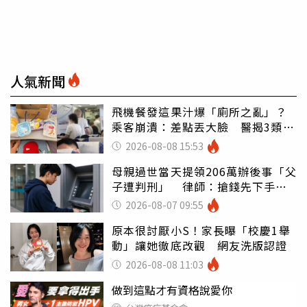
人氣新聞
飛機餐發這果汁爆「廁所之亂」？
乘客崩潰：差點丟大臉 醫揭3類人
別亂喝
2026-08-08 15:53
母親過世當天提領206萬辦後事「父
子遭判刑」 律師：搶錢先下手是
罪
2026-08-07 09:55
原本很討厭小S！家長曝「校慶1舉
動」讓她徹底改觀 網友洗版認證
2026-08-08 11:03
做到這點才有資格說愛你