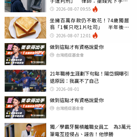
子遭判刑」 律師：搶錢先下手是
罪
2026-08-07 09:55
坐擁百萬存款仍不敢花！74歲獨居
翁「1餐只吃1片吐司」 半年後暴
瘦嚇壞女兒
2026-08-07 12:01
做到這點才有資格說愛你
台灣癌症基金會
21年職棒生涯劃下句點！陽岱鋼曝引
退原因：我贏不了自己
2026-08-01
做到這點才有資格說愛你
台灣癌症基金會
獨／學霸牙醫槓離職女員工 為3萬元
筆電互控侵占、誣告！他慘勝