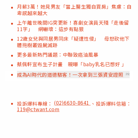
月薪3萬！她見男友「當上醫生獨自買房」焦慮：自
卑感越來越大
上午離世晚間IG突更新！喜劇女演員天殘「走後留
11字」 網嚇壞：這步有點狠
12歲女兒與同居男同床「疑遭性侵」 母怒砍他下
體拖樹叢毀屍滅跡
更多最新熱門議題：中聯致癌油風暴
蔡佩軒宣布生子計畫 親曝「baby乳名已想好 」
成為AI時代的道德駭客！一次拿到三張資安證照
PR
(02)6630-8641
投訴爆料專線：
、投訴爆料信箱：
119@ctwant.com