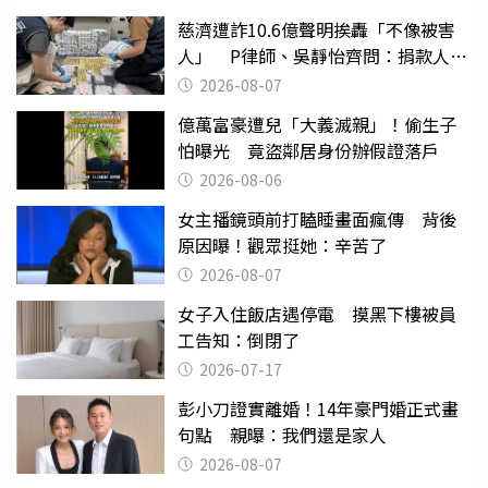
慈濟遭詐10.6億聲明挨轟「不像被害
人」 P律師、吳靜怡齊問：捐款人有
權知道真相
2026-08-07
億萬富豪遭兒「大義滅親」！偷生子
怕曝光 竟盜鄰居身份辦假證落戶
2026-08-06
女主播鏡頭前打瞌睡畫面瘋傳 背後
原因曝！觀眾挺她：辛苦了
2026-08-07
女子入住飯店遇停電 摸黑下樓被員
工告知：倒閉了
2026-07-17
彭小刀證實離婚！14年豪門婚正式畫
句點 親曝：我們還是家人
2026-08-07