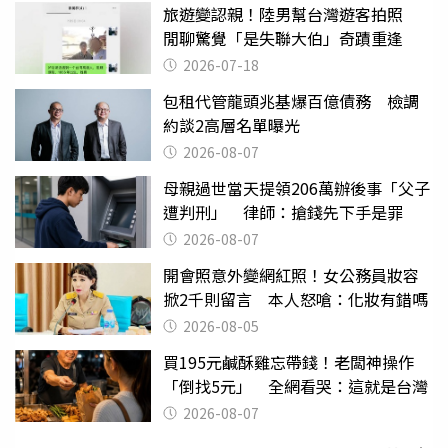
旅遊變認親！陸男幫台灣遊客拍照
閒聊驚覺「是失聯大伯」奇蹟重逢
2026-07-18
包租代管龍頭兆基爆百億債務 檢調
約談2高層名單曝光
2026-08-07
母親過世當天提領206萬辦後事「父子
遭判刑」 律師：搶錢先下手是罪
2026-08-07
開會照意外變網紅照！女公務員妝容
掀2千則留言 本人怒嗆：化妝有錯嗎
2026-08-05
買195元鹹酥雞忘帶錢！老闆神操作
「倒找5元」 全網看哭：這就是台灣
2026-08-07