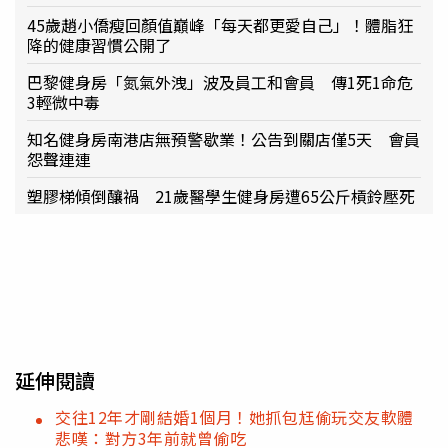
45歲趙小僑瘦回顏值巔峰「每天都更愛自己」！體脂狂
降的健康習慣公開了
巴黎健身房「氮氣外洩」波及員工和會員 傳1死1命危
3輕微中毒
知名健身房南港店無預警歇業！公告到關店僅5天 會員
怨聲連連
塑膠梯傾倒釀禍 21歲醫學生健身房遭65公斤槓鈴壓死
延伸閱讀
交往12年才剛結婚1個月！她抓包尪偷玩交友軟體
悲嘆：對方3年前就曾偷吃