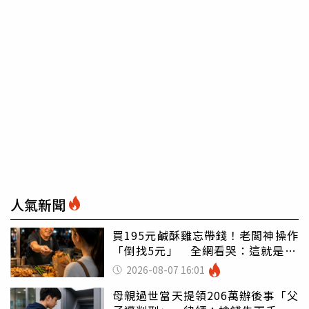
人氣新聞
買195元鹹酥雞忘帶錢！老闆神操作
「倒找5元」 全網看哭：這就是台
灣
2026-08-07 16:01
母親過世當天提領206萬辦後事「父