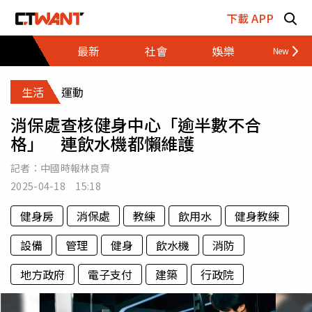
跳至主要內容區塊
下載 APP
最新
社會
娛樂
財經
生活
運動
消保處查核健身中心「逾半數不合
格」 連飲水機都懶維護
記者：
中國時報林良齊
2025-04-18 15:18
健身房
消保處
教練
飲用水
健身教練
設備
管理
健身
飲水機
消防
地方政府
電子支付
建築
行政院