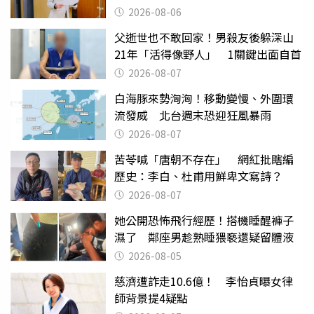
2026-08-06
父逝世也不敢回家！男殺友後躲深山
21年「活得像野人」 1關鍵出面自首
2026-08-07
白海豚來勢洶洶！移動變慢、外圍環
流發威 北台週末恐迎狂風暴雨
2026-08-07
苦苓喊「唐朝不存在」 網紅批瞎編
歷史：李白、杜甫用鮮卑文寫詩？
2026-08-07
她公開恐怖飛行經歷！搭機睡醒褲子
濕了 鄰座男趁熟睡猥褻還疑留體液
2026-08-05
慈濟遭詐走10.6億！ 李怡貞曝女律
師背景提4疑點