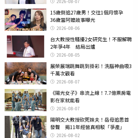
2026-08-07
15歲倒追27歲男！交往1個月懷孕
36歲當阿嬤故事曝光
2026-08-06
台大教授性騷擾2女研究生！不服解聘
2年爭4年 結局出爐
2026-08-05
展榮展瑞跳舞跳到掛彩！洗腦神曲吸3
千萬次觀看
2026-08-07
《陽光女子》串流上線！7.7億票房電
影在家就能看
2026-08-07
陽明交大教授砍死妹夫！岳母追思首
發聲 揭11年經營真相駁「爭產」
2026-08-02